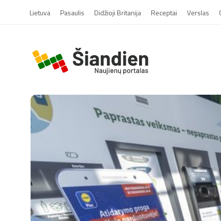
Lietuva
Pasaulis
Didžioji Britanija
Receptai
Verslas
S
i
a
n
d
i
e