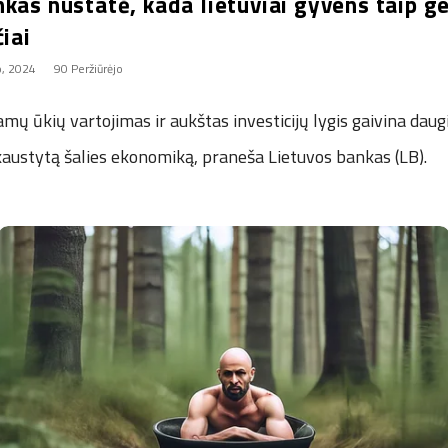
kas nustatė, kada lietuviai gyvens taip ge
čiai
o, 2024
90 Peržiūrėjo
amų ūkių vartojimas ir aukštas investicijų lygis gaivina daug
kaustytą šalies ekonomiką, praneša Lietuvos bankas (LB).