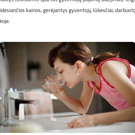
didėsiančios kainos, gerėjantys gyventojų lūkesčiai, darbuo
koje.