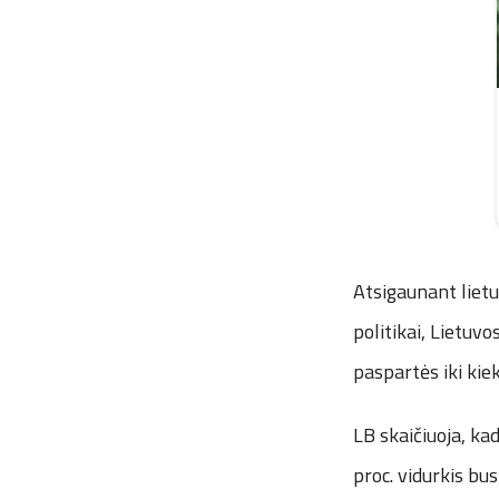
Atsigaunant lietu
politikai, Lietuv
paspartės iki kiek
LB skaičiuoja, ka
proc. vidurkis bu