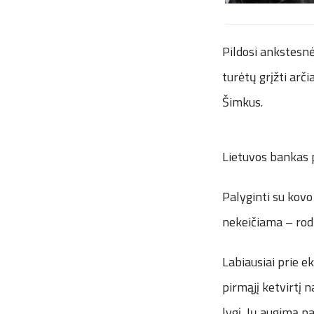
Pildosi ankstesn
turėtų grįžti ar
Šimkus.
Lietuvos bankas p
Palyginti su kovo
nekeičiama – rodik
Labiausiai prie e
pirmąjį ketvirtį n
lygį. Jų augimą p