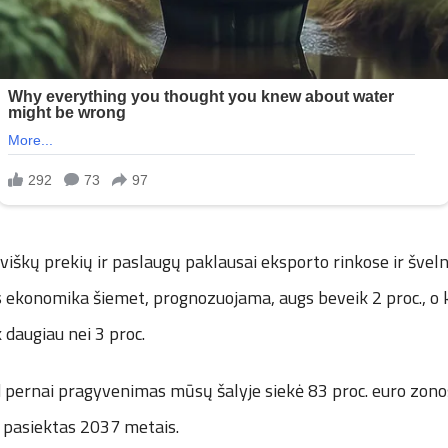
viškų prekių ir paslaugų paklausai eksporto rinkose ir švel
os ekonomika šiemet, prognozuojama, augs beveik 2 proc., o 
 daugiau nei 3 proc.
d pernai pragyvenimas mūsų šalyje siekė 83 proc. euro zono
s pasiektas 2037 metais.