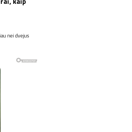
rai, kaip
iau nei dvejus