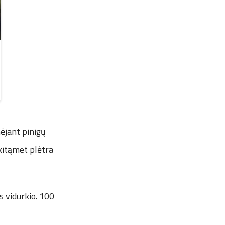
nėjant pinigų
kitąmet plėtra
s vidurkio. 100