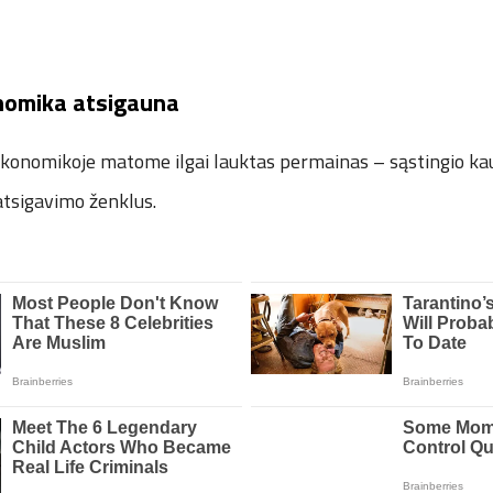
nomika atsigauna
 ekonomikoje matome ilgai lauktas permainas – sąstingio ka
tsigavimo ženklus.