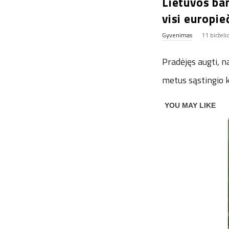
Lietuvos ban
visi europie
Gyvenimas
11 birželi
Pradėjęs augti, n
metus sąstingio 