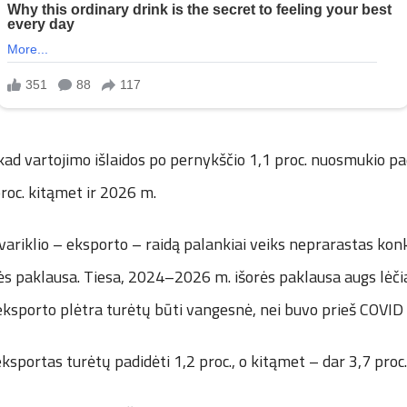
d vartojimo išlaidos po pernykščio 1,1 proc. nuosmukio pad
proc. kitąmet ir 2026 m.
variklio – eksporto – raidą palankiai veiks neprarastas ko
ės paklausa. Tiesa, 2024–2026 m. išorės paklausa augs lėčiau
r eksporto plėtra turėtų būti vangesnė, nei buvo prieš COVID
sportas turėtų padidėti 1,2 proc., o kitąmet – dar 3,7 proc.