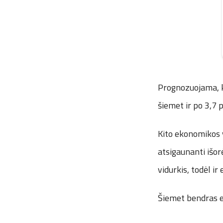
Prognozuojama, ka
šiemet ir po 3,7 
Kito ekonomikos 
atsigaunanti išor
vidurkis, todėl i
Šiemet bendras ek