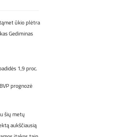
tąmet ūkio plėtra
nkas Gediminas
adidės 1,9 proc.
. BVP prognozė
au šių metų
iektą aukščiausią
iamos įtakos taip