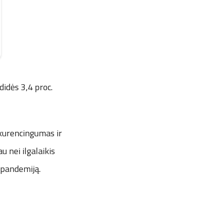
idės 3,4 proc.
nkurencingumas ir
 nei ilgalaikis
 pandemiją.