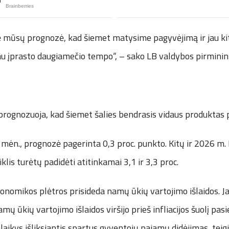
ė mūsų prognozė, kad šiemet matysime pagyvėjimą ir jau ki
čiau įprasto daugiamečio tempo“, – sako LB valdybos pirmini
rognozuoja, kad šiemet šalies bendrasis vidaus produktas p
 mėn., prognozė pagerinta 0,3 proc. punkto. Kitų ir 2026 m
lis turėtų padidėti atitinkamai 3,1 ir 3,3 proc.
konomikos plėtros prisideda namų ūkių vartojimo išlaidos. J
amų ūkių vartojimo išlaidos viršijo prieš infliacijos šuolį pas
alaikys išliksiantis spartus gyventojų pajamų didėjimas, teig