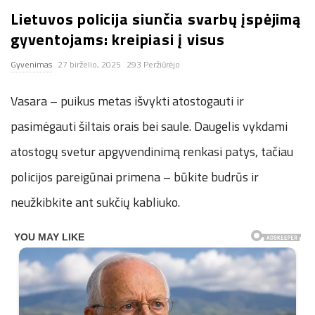
Lietuvos policija siunčia svarbų įspėjimą
n
gyventojams: kreipiasi į visus
.
Gyvenimas
27 birželio, 2025
293 Peržiūrėjo
n
Vasara – puikus metas išvykti atostogauti ir
e
pasimėgauti šiltais orais bei saule. Daugelis vykdami
atostogų svetur apgyvendinimą renkasi patys, tačiau
t
policijos pareigūnai primena – būkite budrūs ir
neužkibkite ant sukčių kabliuko.