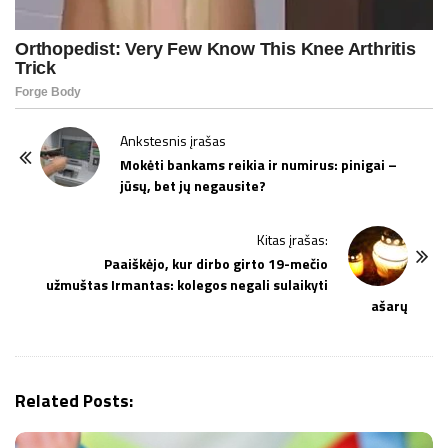
P
Ankstesnis įrašas
o
Mokėti bankams reikia ir numirus: pinigai –
jūsų, bet jų negausite?
s
t
Kitas įrašas:
N
Paaiškėjo, kur dirbo girto 19-mečio
a
užmuštas Irmantas: kolegos negali sulaikyti
v
ašarų
i
g
a
Related Posts:
t
i