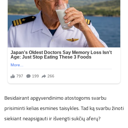
Besidairant apgyvendinimo atostogoms svarbu
prisiminti kelias esmines taisykles. Tad ką svarbu žinoti
siekiant neapsigauti ir išvengti sukčių aferų?