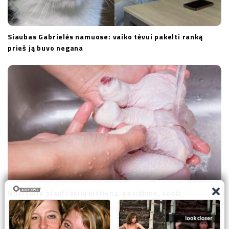
Siaubas Gabrielės namuose: vaiko tėvui pakelti ranką
prieš ją buvo negana
Nustokite plauti žalią vištieną: paaiškino, kodėl