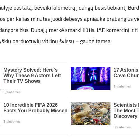
aulyje pastatą, beveiki kilometrą į dangų besistiebiantį Burd
Vos per kelias minutes juodi debesys apniaukė prabangius vi
angoraižius. Dubajų merkė smarki liūtis. JAE komercinį ir f
yškių parduotuvių vitrinų šviesų – gaubė tamsa.