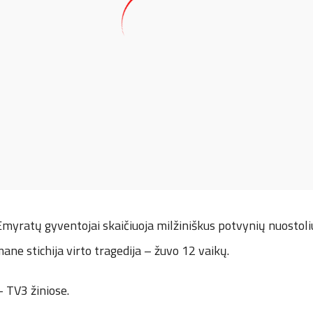
myratų gyventojai skaičiuoja milžiniškus potvynių nuostoli
e stichija virto tragedija – žuvo 12 vaikų.
– TV3 žiniose.