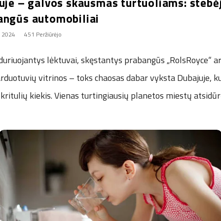
uje – galvos skausmas turtuoliams: stebėj
angūs automobiliai
, 2024
451 Peržiūrėjo
duriuojantys lėktuvai, skęstantys prabangūs „RolsRoyce“ ar
arduotuvių vitrinos – toks chaosas dabar vyksta Dubajuje, k
 kritulių kiekis. Vienas turtingiausių planetos miestų atsidū