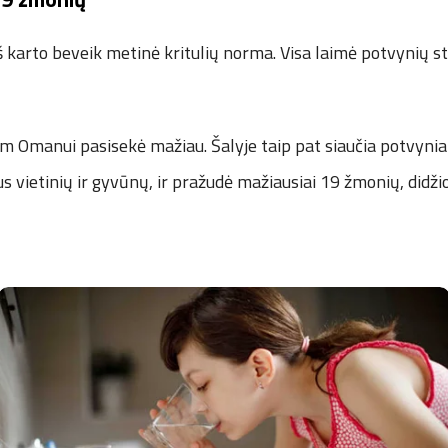
iš karto beveik metinė kritulių norma. Visa laimė potvynių sti
m Omanui pasisekė mažiau. Šalyje taip pat siaučia potvyniai. 
us vietinių ir gyvūnų, ir pražudė mažiausiai 19 žmonių, didžio