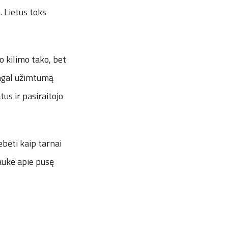
. Lietus toks
o kilimo tako, bet
pagal užimtumą
tus ir pasiraitojo
ebėti kaip tarnai
laukė apie pusę