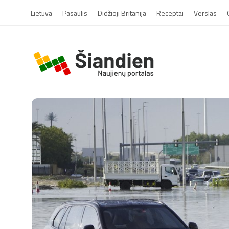
Lietuva
Pasaulis
Didžioji Britanija
Receptai
Verslas
S
i
a
n
d
i
e