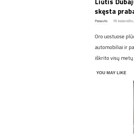
Liūtis Dubaj
skęsta prab
Pasaulis
18 balandžio
Oro uostuose plū
automobiliai ir p
iškrito visų metų