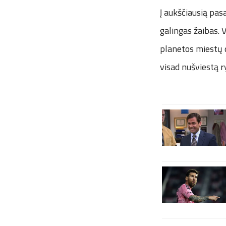
Į aukščiausią pas
galingas žaibas. 
planetos miestų d
visad nušviestą r