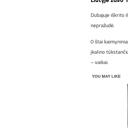
Dubajuje iškrito 
nepražudė.
O štai kaimyninia
įkalino tūkstanči
– vaikai.