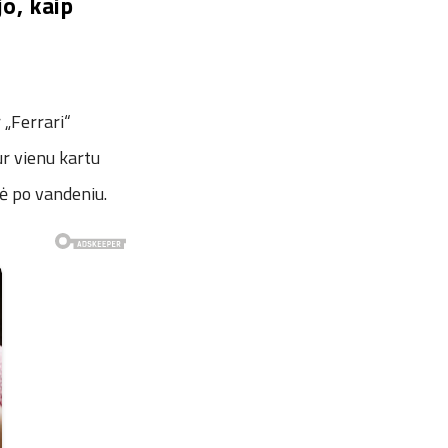
o, kaip
 „Ferrari“
ur vienu kartu
rė po vandeniu.