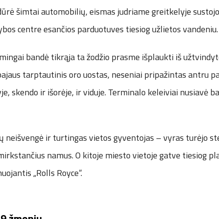
ūrė šimtai automobilių, eismas judriame greitkelyje sustojo
ybos centre esančios parduotuves tiesiog užlietos vandeniu.
ingai bandė tikrąja ta žodžio prasme išplaukti iš užtvindyt
ajaus tarptautinis oro uostas, neseniai pripažintas antru 
e, skendo ir išorėje, ir viduje. Terminalo keleiviai nusiavė ba
ių neišvengė ir turtingas vietos gyventojas – vyras turėjo st
mirkstančius namus. O kitoje miesto vietoje gatve tiesiog p
nuojantis „Rolls Royce“.
19 žmonių