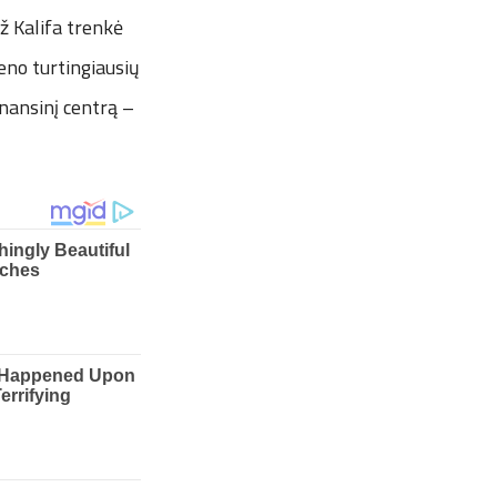
ž Kalifa trenkė
eno turtingiausių
inansinį centrą –