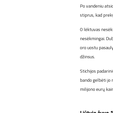
Po vandeniu atsid
stiprus, kad prek
O lėktuvas nesėkm
nesėkmingai. Dub
oro uostu pasaulyj
džinsus.
Stichijos padarin
bando gelbėti jo 
milijono eurų kai
Liūtyje žuvo 