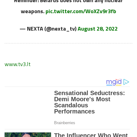
Reminder: Belarus does not own any nuclear
weapons.
pic.twitter.com/WoXZv9r3fb
— NEXTA (@nexta_tv)
August 28, 2022
www.tv3.lt