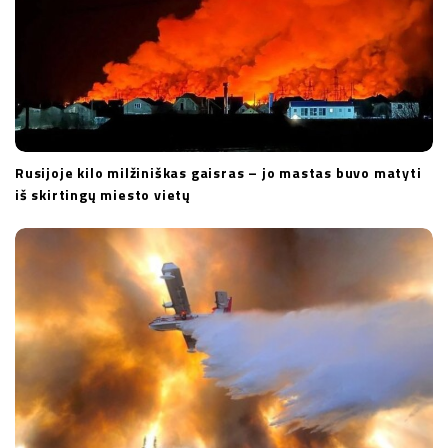
n
Rusijoje kilo milžiniškas gaisras – jo mastas buvo matyti
iš skirtingų miesto vietų