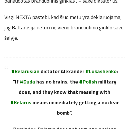
panaudotas branduolinis ginklas”, – sakė diktatorius.
Visgi NEXTA pastebi, kad šiuo metu yra deklaruojama,
jog Baltarusija neturi nė vieno branduolinio ginklo savo
šalyje.
#Belarusian
dictator Alexander
#Lukashenko
:
"If
#Duda
has no brains, the
#Polish
military
does, and they know that messing with
#Belarus
means immediately getting a nuclear
bomb".