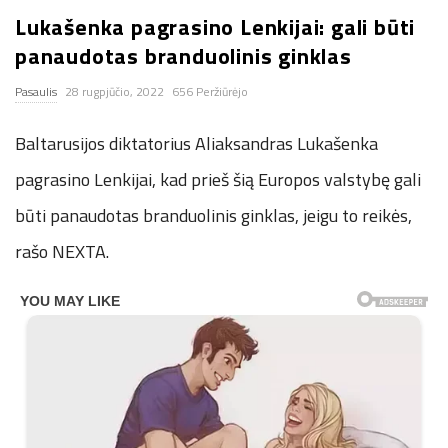
Lukašenka pagrasino Lenkijai: gali būti
n
panaudotas branduolinis ginklas
.
Pasaulis
28 rugpjūčio, 2022
656 Peržiūrėjo
n
Baltarusijos diktatorius Aliaksandras Lukašenka
e
pagrasino Lenkijai, kad prieš šią Europos valstybę gali
būti panaudotas branduolinis ginklas, jeigu to reikės,
t
rašo NEXTA.