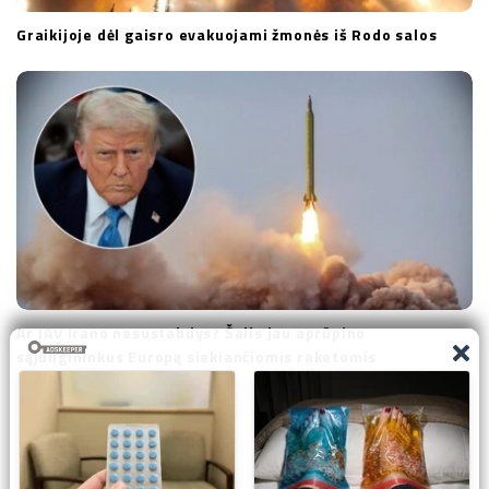
Graikijoje dėl gaisro evakuojami žmonės iš Rodo salos
Ar JAV Irano nesustabdys? Šalis jau aprūpino
sąjungininkus Europą siekiančiomis raketomis