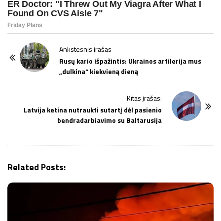
P
Ankstesnis įrašas
o
Rusų kario išpažintis: Ukrainos artilerija mus
„dulkina“ kiekvieną dieną
s
t
Kitas įrašas:
N
Latvija ketina nutraukti sutartį dėl pasienio
a
bendradarbiavimo su Baltarusija
v
i
g
Related Posts:
a
t
i
o