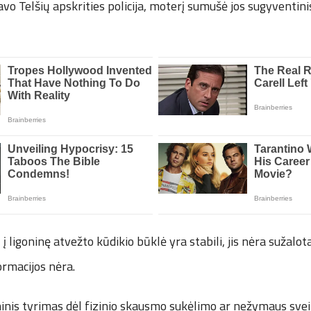
o Telšių apskrities policija, moterį sumušė jos sugyventini
į ligoninę atvežto kūdikio būklė yra stabili, jis nėra sužalo
ormacijos nėra.
minis tyrimas dėl fizinio skausmo sukėlimo ar nežymaus sve