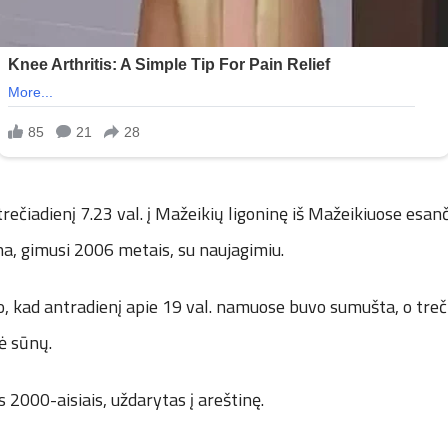
rečiadienį 7.23 val. į Mažeikių ligoninę iš Mažeikiuose esa
a, gimusi 2006 metais, su naujagimiu.
, kad antradienį apie 19 val. namuose buvo sumušta, o treč
 sūnų.
s 2000-aisiais, uždarytas į areštinę.