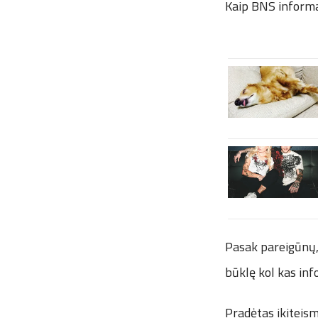
Kaip BNS informav
Pasak pareigūnų, 
būklę kol kas inf
Pradėtas ikiteis