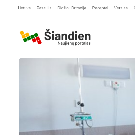
Lietuva
Pasaulis
Didžioji Britanija
Receptai
Verslas
S
i
a
n
d
i
e