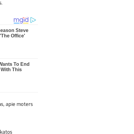
s.
tas, apie moters
ikatos