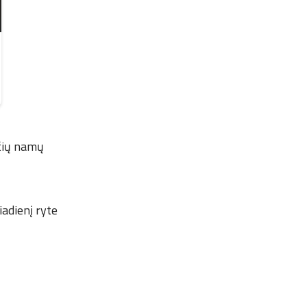
nčių namų
iadienį ryte