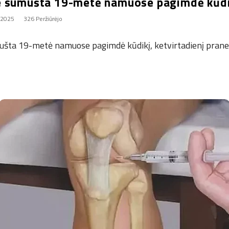
e sumušta 19-metė namuose pagimdė kūdi
 2025
326 Peržiūrėjo
šta 19-metė namuose pagimdė kūdikį, ketvirtadienį praneš