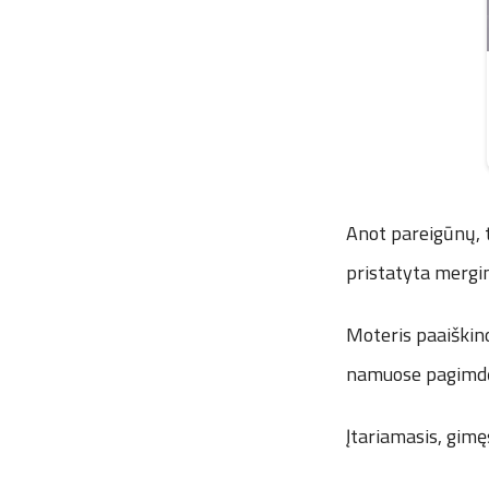
Anot pareigūnų, t
pristatyta mergin
Moteris paaiškino
namuose pagimdė
Įtariamasis, gimę