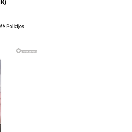
kį
ė Policijos