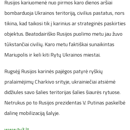
Rusijos kariuomenė nuo pirmos karo dienos aršiai
bombarduoja Ukrainos teritoriją, civilius pastatus, nors
tikina, kad taikosi tik į karinius ar strateginės paskirties
objektus. Beatodairiško Rusijos puolimo metu jau žuvo
tūkstančiai civilių. Karo metu faktiškai sunaikintas
Mariupolis ir keli kiti Rytų Ukrainos miestai.
Rugsėjį Rusijos karinės pajėgos patyrė ryškių
pralaimėjimų Charkivo srityje, ukrainiečiai atsiėmė
didžiules savo šalies teritorijas šalies šiaurės rytuose.
Netrukus po to Rusijos prezidentas V. Putinas paskelbė
dalinę mobilizaciją šalyje.
www.tv3.lt