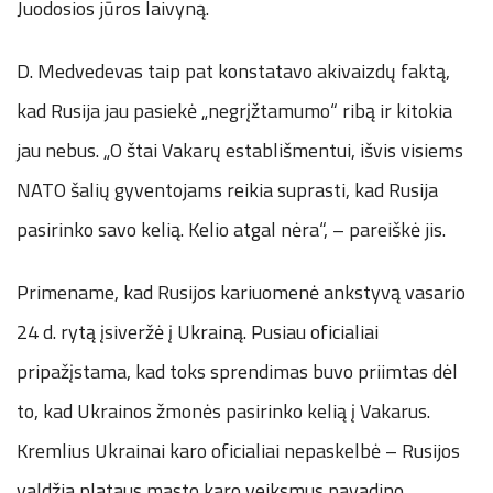
Juodosios jūros laivyną.
D. Medvedevas taip pat konstatavo akivaizdų faktą,
kad Rusija jau pasiekė „negrįžtamumo“ ribą ir kitokia
jau nebus. „O štai Vakarų establišmentui, išvis visiems
NATO šalių gyventojams reikia suprasti, kad Rusija
pasirinko savo kelią. Kelio atgal nėra“, – pareiškė jis.
Primename, kad Rusijos kariuomenė ankstyvą vasario
24 d. rytą įsiveržė į Ukrainą. Pusiau oficialiai
pripažįstama, kad toks sprendimas buvo priimtas dėl
to, kad Ukrainos žmonės pasirinko kelią į Vakarus.
Kremlius Ukrainai karo oficialiai nepaskelbė – Rusijos
valdžia plataus masto karo veiksmus pavadino