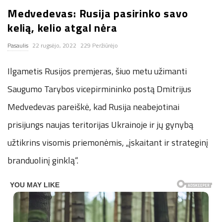
Medvedevas: Rusija pasirinko savo
n
kelią, kelio atgal nėra
.
Pasaulis
22 rugsėjo, 2022
229 Peržiūrėjo
n
Ilgametis Rusijos premjeras, šiuo metu užimanti
e
Saugumo Tarybos vicepirmininko postą Dmitrijus
Medvedevas pareiškė, kad Rusija neabejotinai
t
prisijungs naujas teritorijas Ukrainoje ir jų gynybą
užtikrins visomis priemonėmis, „įskaitant ir strateginį
branduolinį ginklą“.