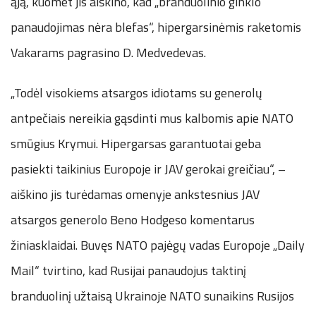
ąją, kuomet jis aiškino, kad „branduolinio ginklo
panaudojimas nėra blefas“, hipergarsinėmis raketomis
Vakarams pagrasino D. Medvedevas.
„Todėl visokiems atsargos idiotams su generolų
antpečiais nereikia gąsdinti mus kalbomis apie NATO
smūgius Krymui. Hipergarsas garantuotai geba
pasiekti taikinius Europoje ir JAV gerokai greičiau“, –
aiškino jis turėdamas omenyje ankstesnius JAV
atsargos generolo Beno Hodgeso komentarus
žiniasklaidai. Buvęs NATO pajėgų vadas Europoje „Daily
Mail“ tvirtino, kad Rusijai panaudojus taktinį
branduolinį užtaisą Ukrainoje NATO sunaikins Rusijos