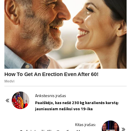
P
Ankstesnis įrašas
o
Paaiškėjo, kas nešė 230 kg karalienės karstą:
jauniausiam nešikui vos 19-ika
s
t
Kitas įrašas:
N