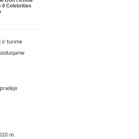
 ir turime
vaizduojame
pradėjo
020 m.