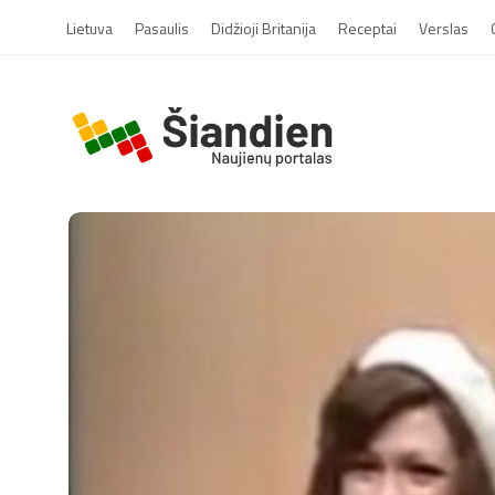
Lietuva
Pasaulis
Didžioji Britanija
Receptai
Verslas
S
i
a
n
d
i
e