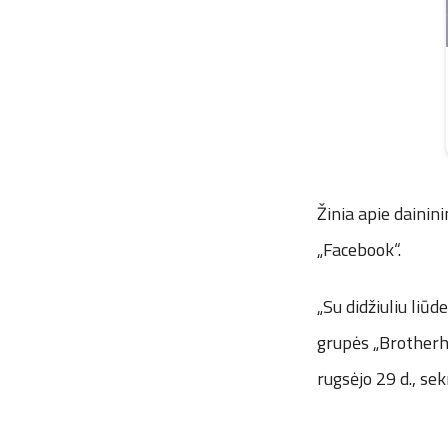
Žinia apie dainin
„Facebook“.
„Su didžiuliu liū
grupės „Brotherh
rugsėjo 29 d., s