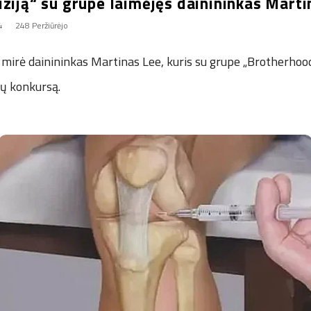
ziją“ su grupe laimėjęs dainininkas Marti
4
248 Peržiūrėjo
 mirė dainininkas Martinas Lee, kuris su grupe „Brotherhoo
nų konkursą.