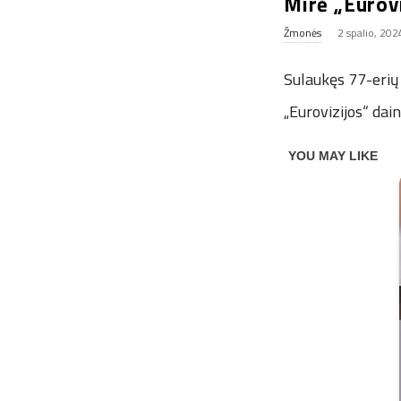
Mirė „Eurovi
Žmonės
2 spalio, 202
Sulaukęs 77-erių
„Eurovizijos“ dai