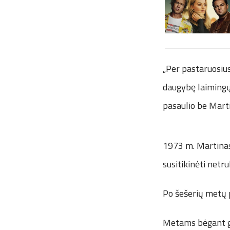
„Per pastaruosius
daugybę laimingų 
pasaulio be Marti
1973 m. Martinas
susitikinėti netru
Po šešerių metų 
Metams bėgant gr