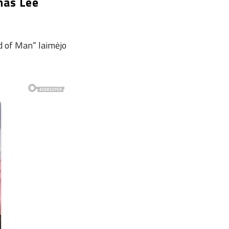
nas Lee
d of Man“ laimėjo