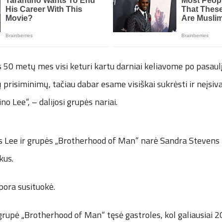
 50 metų mes visi keturi kartu darniai keliavome po pasaulį
prisiminimų, tačiau dabar esame visiškai sukrėsti ir neįsi
no Lee“, – dalijosi grupės nariai.
 Lee ir grupės „Brotherhood of Man“ narė Sandra Stevens 
kus.
pora susituokė.
upė „Brotherhood of Man“ tęsė gastroles, kol galiausiai 2