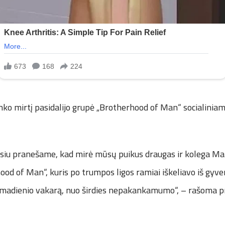
inko mirtį pasidalijo grupė „Brotherhood of Man“ socialiniam
desiu pranešame, kad mirė mūsų puikus draugas ir kolega Mar
ood of Man“, kuris po trumpos ligos ramiai iškeliavo iš gy
ekmadienio vakarą, nuo širdies nepakankamumo“, – rašoma 