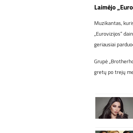
Laimėjo „Euro
Muzikantas, kuri
„Eurovizijos“ dai
geriausiai parduo
Grupė „Brotherho
gretų po trejų me