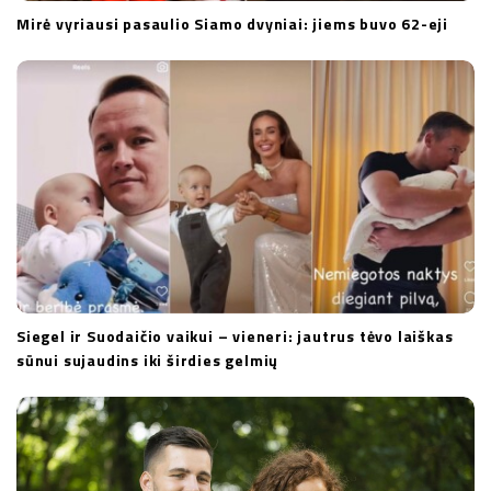
Mirė vyriausi pasaulio Siamo dvyniai: jiems buvo 62-eji
Siegel ir Suodaičio vaikui – vieneri: jautrus tėvo laiškas
sūnui sujaudins iki širdies gelmių