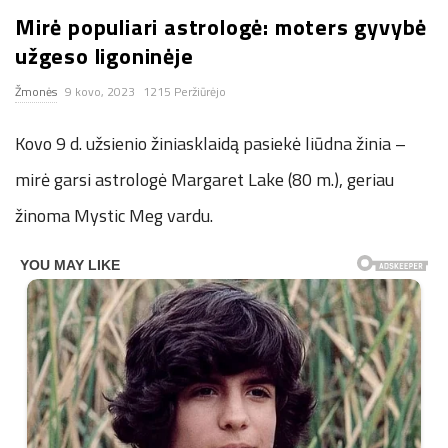
Mirė populiari astrologė: moters gyvybė
n
užgeso ligoninėje
.
Žmonės
9 kovo, 2023
1215 Peržiūrėjo
n
Kovo 9 d. užsienio žiniasklaidą pasiekė liūdna žinia –
e
mirė garsi astrologė Margaret Lake (80 m.), geriau
žinoma Mystic Meg vardu.
t