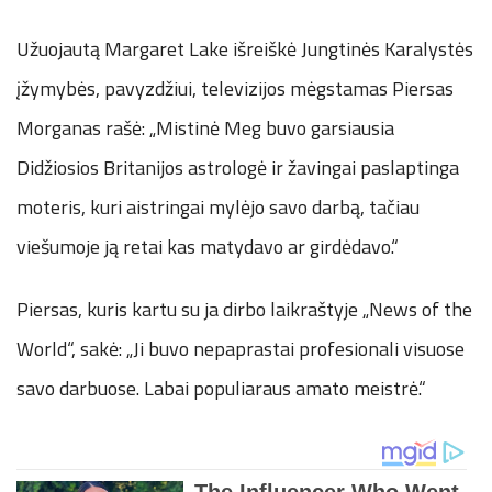
Užuojautą Margaret Lake išreiškė Jungtinės Karalystės
įžymybės, pavyzdžiui, televizijos mėgstamas Piersas
Morganas rašė: „Mistinė Meg buvo garsiausia
Didžiosios Britanijos astrologė ir žavingai paslaptinga
moteris, kuri aistringai mylėjo savo darbą, tačiau
viešumoje ją retai kas matydavo ar girdėdavo.“
Piersas, kuris kartu su ja dirbo laikraštyje „News of the
World“, sakė: „Ji buvo nepaprastai profesionali visuose
savo darbuose. Labai populiaraus amato meistrė.“