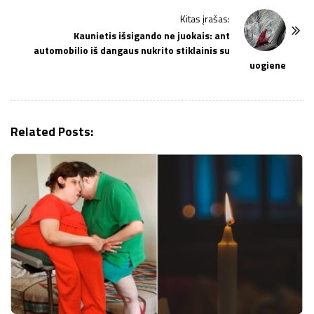
N
Kitas įrašas:
a
Kaunietis išsigando ne juokais: ant
v
automobilio iš dangaus nukrito stiklainis su
i
uogiene
g
a
t
Related Posts:
i
o
n