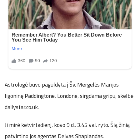
Astrologė buvo paguldyta į Šv. Mergelės Marijos
ligoninę Paddingtone, Londone, sirgdama gripu, skelbė
dailystar.co.uk.
Ji mirė ketvirtadienį, kovo 9 d., 3.45 val. ryto. Šią žinią
patvirtino jos agentas Deivas Shaplandas.