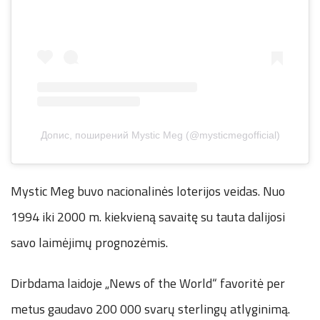
Допис, поширений Mystic Meg (@mysticmegofficial)
Mystic Meg buvo nacionalinės loterijos veidas. Nuo
1994 iki 2000 m. kiekvieną savaitę su tauta dalijosi
savo laimėjimų prognozėmis.
Dirbdama laidoje „News of the World“ favoritė per
metus gaudavo 200 000 svarų sterlingų atlyginimą.