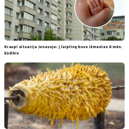
Kraupi situacija Jonavoje: į laiptinę buvo išmestas 6 mėn.
kūdikis