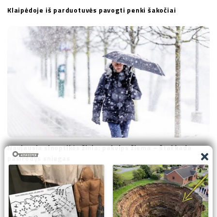
Klaipėdoje iš parduotuvės pavogti penki šakočiai
Naujausia sinoptikės žinia: pakvips žiema – štai kada
pasirodys sniegas