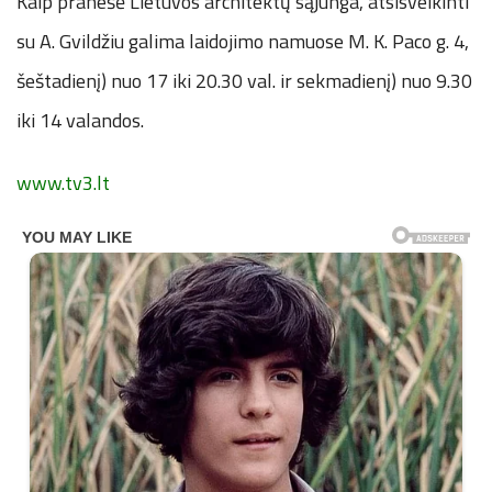
Kaip pranešė Lietuvos architektų sąjunga, atsisveikinti
su A. Gvildžiu galima laidojimo namuose M. K. Paco g. 4,
šeštadienį) nuo 17 iki 20.30 val. ir sekmadienį) nuo 9.30
iki 14 valandos.
www.tv3.lt