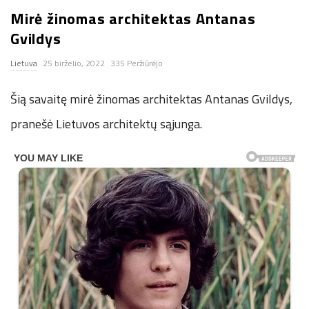
Mirė žinomas architektas Antanas
n
Gvildys
.
Lietuva
25 birželio, 2022
335 Peržiūrėjo
n
Šią savaitę mirė žinomas architektas Antanas Gvildys,
e
pranešė Lietuvos architektų sąjunga.
t