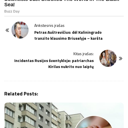
P
Ankstesnis įrašas
o
Petras Auštrevičius: dėl Kaliningrado
tranzito klausimo Briuselyje – karšta
s
t
Kitas įrašas:
N
Incidentas Rusijos šventykloje: patriarchas
a
Kirilas nukrito nuo laiptų
v
i
g
Related Posts:
a
t
i
o
n