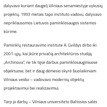
dalyvavo kuriant daugelį Vilniaus senamiestyje vykusių
projektų. 1993 metais tapo instituto vadovu, dalyvavo
nepriklausomos Lietuvos paminklosaugos sistemos
kūrime.
Paminklų restauravimo institute A. Gvildys dirbo iki
2001-ųjų, kai įkūrė privačią architektūros studiją
„Archinova“, ne tik tęsė darbus paminklosauginiuose
objektuose, bet ir daug dėmesio skyrė šiuolaikiniam
Vilniaus veidui – vadovavo modernių objektų
projektavimui bei realizavimui.
Tarp jo darbų – Vilniaus universiteto Baltosios salės