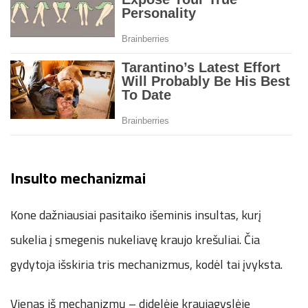
Insulto mechanizmai
Kone dažniausiai pasitaiko išeminis insultas, kurį
sukelia į smegenis nukeliavę kraujo krešuliai. Čia
gydytoja išskiria tris mechanizmus, kodėl tai įvyksta.
Vienas iš mechanizmų – didelėje kraujagyslėje