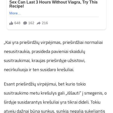
„Kai yra prieširdžių virpėjimas, prieširdžiai normaliai
nesusitraukia, prasideda pavieniai skaidulų
susitraukimai, kraujas prieširdyje užsistovi,
necirkuliuoja ir ten susidaro krešuliai.
Esant prieširdžių virpėjimui, bet kurio tokio
susitraukimo metu krešulys gali „iššauti“ į smegenis, o
širdyje susidarantys krešuliai yra tikrai dideli. Tokiu
atveju dažnai būna sunkus, sunkią negalią sukeliantis