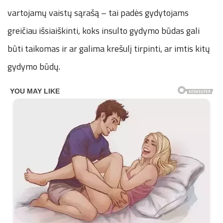
vartojamų vaistų sąrašą – tai padės gydytojams
greičiau išsiaiškinti, koks insulto gydymo būdas gali
būti taikomas ir ar galima krešulį tirpinti, ar imtis kitų
gydymo būdų.