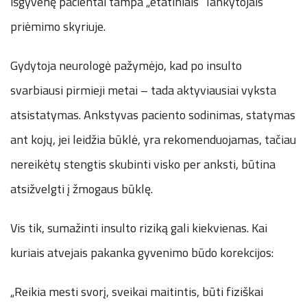
išgyvenę pacientai tampa „etatiniais“ lankytojais
priėmimo skyriuje.
Gydytoja neurologė pažymėjo, kad po insulto
svarbiausi pirmieji metai – tada aktyviausiai vyksta
atsistatymas. Ankstyvas paciento sodinimas, statymas
ant kojų, jei leidžia būklė, yra rekomenduojamas, tačiau
nereikėtų stengtis skubinti visko per anksti, būtina
atsižvelgti į žmogaus būklę.
Vis tik, sumažinti insulto riziką gali kiekvienas. Kai
kuriais atvejais pakanka gyvenimo būdo korekcijos:
„Reikia mesti svorį, sveikai maitintis, būti fiziškai