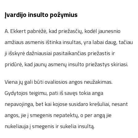
Įvardijo insulto požymius
A. Ekkert pabrėžė, kad priežasčių, kodėl jaunesnio
amžiaus asmenis ištinka insultas, yra labai daug, tačiau
ji išskyrė dažniausiai pasitaikančias priežastis ir
pridūrė, kad jaunų asmenų insulto priežastys skiriasi.
Viena jų gali būti ovaliosios angos neužakimas.
Gydytojos teigimu, pati iš savęs tokia anga
nepavojinga, bet kai kojose susidaro krešuliai, nesant
angos, jie į smegenis nepatektų, o per angą jie
nukeliauja į smegenis ir sukelia insultą.