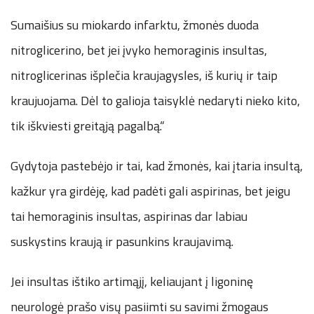
Sumaišius su miokardo infarktu, žmonės duoda
nitroglicerino, bet jei įvyko hemoraginis insultas,
nitroglicerinas išplečia kraujagysles, iš kurių ir taip
kraujuojama. Dėl to galioja taisyklė nedaryti nieko kito,
tik iškviesti greitąją pagalbą.“
Gydytoja pastebėjo ir tai, kad žmonės, kai įtaria insultą,
kažkur yra girdėję, kad padėti gali aspirinas, bet jeigu
tai hemoraginis insultas, aspirinas dar labiau
suskystins kraują ir pasunkins kraujavimą.
Jei insultas ištiko artimąjį, keliaujant į ligoninę
neurologė prašo visų pasiimti su savimi žmogaus