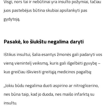
Visgi, nors tai ir nebūtinai yra insulto požymiai, tačiau
juos pastebėjus būtina skubiai apsilankyti pas
gydytoją.
Pasakė, ko šiukštu negalima daryti
Ištikus insultui, šalia esantys žmonės gali padaryti vos
vieną vienintelį veiksmą, kuris gali išgelbėti gyvybę –
kuo greičiau iškviesti greitąją medicinos pagalbą:
„Jokiu būdu negalima duoti aspirino ar nitroglicerino,
nes būna taip, kad jo duoda, nes maišo infarktą su
insultu.