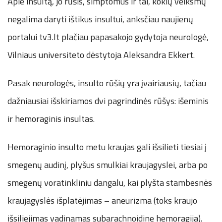
Apie insultą, jo rūšis, simptomus ir tai, kokių veiksmų
negalima daryti ištikus insultui, anksčiau naujienų
portalui tv3.lt plačiau papasakojo gydytoja neurologė,
Vilniaus universiteto dėstytoja Aleksandra Ekkert.
Pasak neurologės, insulto rūšių yra įvairiausių, tačiau
dažniausiai išskiriamos dvi pagrindinės rūšys: išeminis
ir hemoraginis insultas.
Hemoraginio insulto metu kraujas gali išsilieti tiesiai į
smegenų audinį, plyšus smulkiai kraujagyslei, arba po
smegenų voratinkliniu dangalu, kai plyšta stambesnės
kraujagyslės išplatėjimas – aneurizma (toks kraujo
išsiliejimas vadinamas subarachnoidine hemoragija).