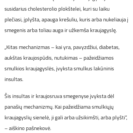
susidarius cholesterolio plokštelei, kuri su laiku
plečiasi, įplyšta, apauga krešuliu, kuris arba nukeliauja į
smegenis arba toliau auga ir užkemša kraujagyslę.
„Kitas mechanizmas – kai yra, pavyzdžiui, diabetas,
aukštas kraujospūdis, nutukimas – pažeidžiamos
smulkios kraujagyslės, įvyksta smulkus lakūninis
insultas.
Šis insultas ir kraujosruva smegenyse įvyksta dėl
panašių mechanizmų. Kai pažeidžiama smulkiųjų
kraujagyslių sienelė, ji gali arba užsikimšti, arba plyšti“,
– aiškino pašnekovė.