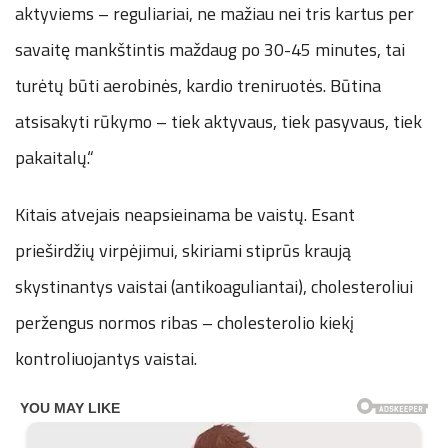
aktyviems – reguliariai, ne mažiau nei tris kartus per
savaitę mankštintis maždaug po 30-45 minutes, tai
turėtų būti aerobinės, kardio treniruotės. Būtina
atsisakyti rūkymo – tiek aktyvaus, tiek pasyvaus, tiek
pakaitalų.“
Kitais atvejais neapsieinama be vaistų. Esant
prieširdžių virpėjimui, skiriami stiprūs kraują
skystinantys vaistai (antikoaguliantai), cholesteroliui
peržengus normos ribas – cholesterolio kiekį
kontroliuojantys vaistai.