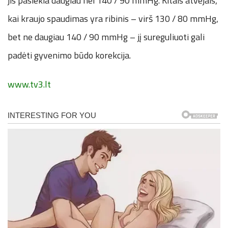
jis pasiekia daugiau nei 140 / 90 mmHg. Kitais atvejais,
kai kraujo spaudimas yra ribinis – virš 130 / 80 mmHg,
bet ne daugiau 140 / 90 mmHg – jį sureguliuoti gali
padėti gyvenimo būdo korekcija.
www.tv3.lt