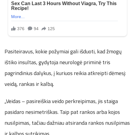
Pasiteiravus, kokie požymiai gali išduoti, kad žmogų
ištiko insultas, gydytoja neurologė priminė tris
pagrindinius dalykus, į kuriuos reikia atkreipti dėmesį:
veidą, rankas ir kalbą.
„Veidas – pasireiškia veido perkreipimas, jis staiga
pasidaro nesimetriškas. Taip pat rankos arba kojos
nusilpimas, tačiau dažniau atsiranda rankos nusilpimas
ir kalbos sutrikimas.