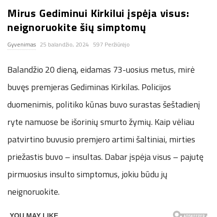
Mirus Gediminui Kirkilui įspėja visus:
n
neignoruokite šių simptomų
.
Gyvenimas
25 balandžio, 2024
597 Peržiūrėjo
n
Balandžio 20 dieną, eidamas 73-uosius metus, mirė
e
buvęs premjeras Gediminas Kirkilas. Policijos
duomenimis, politiko kūnas buvo surastas šeštadienį
t
ryte namuose be išorinių smurto žymių. Kaip vėliau
patvirtino buvusio premjero artimi šaltiniai, mirties
priežastis buvo – insultas. Dabar įspėja visus – pajutę
pirmuosius insulto simptomus, jokiu būdu jų
neignoruokite.