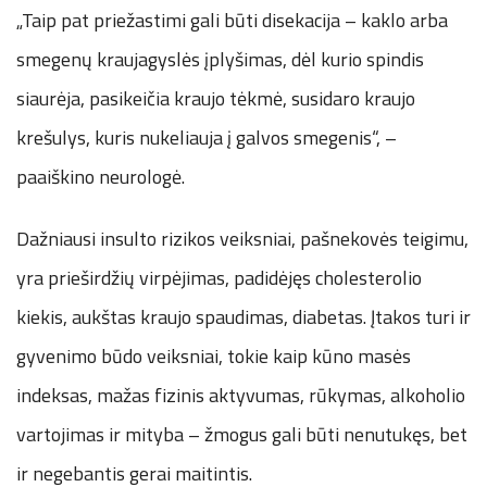
„Taip pat priežastimi gali būti disekacija – kaklo arba
smegenų kraujagyslės įplyšimas, dėl kurio spindis
siaurėja, pasikeičia kraujo tėkmė, susidaro kraujo
krešulys, kuris nukeliauja į galvos smegenis“, –
paaiškino neurologė.
Dažniausi insulto rizikos veiksniai, pašnekovės teigimu,
yra prieširdžių virpėjimas, padidėjęs cholesterolio
kiekis, aukštas kraujo spaudimas, diabetas. Įtakos turi ir
gyvenimo būdo veiksniai, tokie kaip kūno masės
indeksas, mažas fizinis aktyvumas, rūkymas, alkoholio
vartojimas ir mityba – žmogus gali būti nenutukęs, bet
ir negebantis gerai maitintis.