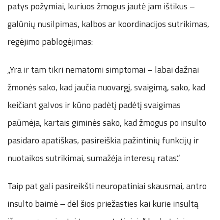
patys požymiai, kuriuos žmogus jautė jam ištikus –
galūnių nusilpimas, kalbos ar koordinacijos sutrikimas,
regėjimo pablogėjimas:
„Yra ir tam tikri nematomi simptomai – labai dažnai
žmonės sako, kad jaučia nuovargį, svaigimą, sako, kad
keičiant galvos ir kūno padėtį padėtį svaigimas
paūmėja, kartais giminės sako, kad žmogus po insulto
pasidaro apatiškas, pasireiškia pažintinių funkcijų ir
nuotaikos sutrikimai, sumažėja interesų ratas.“
Taip pat gali pasireikšti neuropatiniai skausmai, antro
insulto baimė – dėl šios priežasties kai kurie insultą