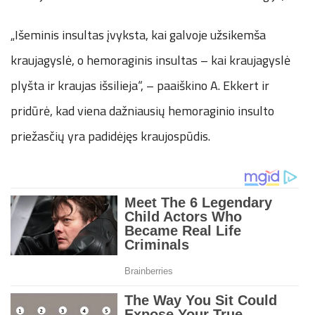
„Išeminis insultas įvyksta, kai galvoje užsikemša
kraujagyslė, o hemoraginis insultas – kai kraujagyslė
plyšta ir kraujas išsilieja“, – paaiškino A. Ekkert ir
pridūrė, kad viena dažniausių hemoraginio insulto
priežasčių yra padidėjęs kraujospūdis.