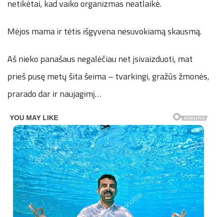
netikėtai, kad vaiko organizmas neatlaikė.
Mėjos mama ir tėtis išgyvena nesuvokiamą skausmą.
Aš nieko panašaus negalėčiau net įsivaizduoti, mat
prieš pusę metų šita šeima – tvarkingi, gražūs žmonės,
prarado dar ir naujagimį…