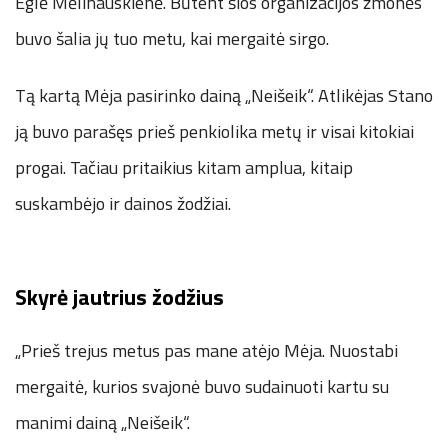
Eglė Mėlinauskienė. Būtent šios organizacijos žmonės
buvo šalia jų tuo metu, kai mergaitė sirgo.
Tą kartą Mėja pasirinko dainą „Neišeik“. Atlikėjas Stano
ją buvo parašęs prieš penkiolika metų ir visai kitokiai
progai. Tačiau pritaikius kitam amplua, kitaip
suskambėjo ir dainos žodžiai.
Skyrė jautrius žodžius
„Prieš trejus metus pas mane atėjo Mėja. Nuostabi
mergaitė, kurios svajonė buvo sudainuoti kartu su
manimi dainą „Neišeik“.