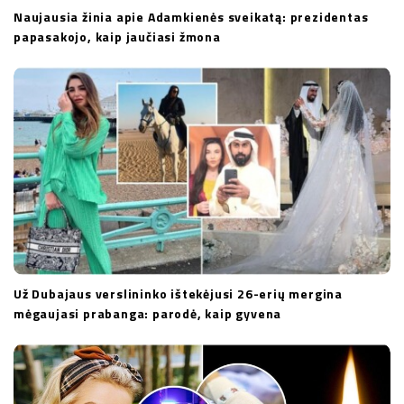
Naujausia žinia apie Adamkienės sveikatą: prezidentas
papasakojo, kaip jaučiasi žmona
Už Dubajaus verslininko ištekėjusi 26-erių mergina
mėgaujasi prabanga: parodė, kaip gyvena