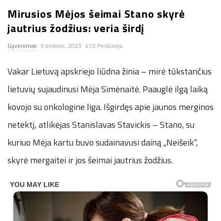
Mirusios Mėjos šeimai Stano skyrė
n
jautrius žodžius: veria širdį
.
Gyvenimas
6 birželio, 2023
455 Peržiūrėjo
n
Vakar Lietuvą apskriejo liūdna žinia – mirė tūkstančius
e
lietuvių sujaudinusi Mėja Simėnaitė. Paauglė ilgą laiką
kovojo su onkologine liga. Išgirdęs apie jaunos merginos
t
netektį, atlikėjas Stanislavas Stavickis – Stano, su
kuriuo Mėja kartu buvo sudainavusi dainą „Neišeik“,
skyrė mergaitei ir jos šeimai jautrius žodžius.