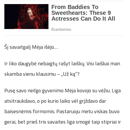
Šį savaitgalį Mėja išėjo…
Ir liko daugybė nebaigtų rašyt laiškų. Visi laiškai man
skamba vienu klausimu – „Už ką“?
Pusę savo neilgo gyvenimo Mėja kovojo su vėžiu. Liga
atsitraukdavo, o po kurio laiko vėl grįždavo dar
baisesnėmis formomis. Pastaruoju metu viskas buvo
gerai, bet prieš tris savaites liga smogė taip stipriai ir