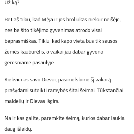
Už ką?
Bet aš tikiu, kad Mėja ir jos broliukas niekur neišėjo,
nes be šito tikėjimo gyvenimas atrodo visai
beprasmiškas. Tikiu, kad kapo vieta bus tik sausos
žemės kauburėlis, o vaikai jau dabar gyvena
geresniame pasaulyje.
Kiekvienas savo Dievui, pasimelskime šį vakarą
prašydami suteikti ramybės šitai šeimai. Tūkstančiai
maldelių ir Dievas išgirs.
Na ir kas galite, paremkite šeimą, kurios dabar laukia
daug išlaidų.