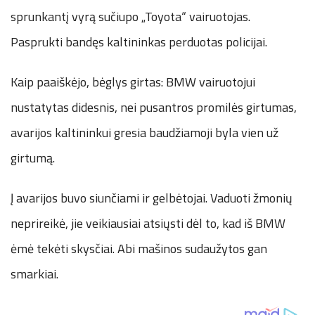
sprunkantį vyrą sučiupo „Toyota“ vairuotojas.
Pasprukti bandęs kaltininkas perduotas policijai.
Kaip paaiškėjo, bėglys girtas: BMW vairuotojui
nustatytas didesnis, nei pusantros promilės girtumas,
avarijos kaltininkui gresia baudžiamoji byla vien už
girtumą.
Į avarijos buvo siunčiami ir gelbėtojai. Vaduoti žmonių
neprireikė, jie veikiausiai atsiųsti dėl to, kad iš BMW
ėmė tekėti skysčiai. Abi mašinos sudaužytos gan
smarkiai.