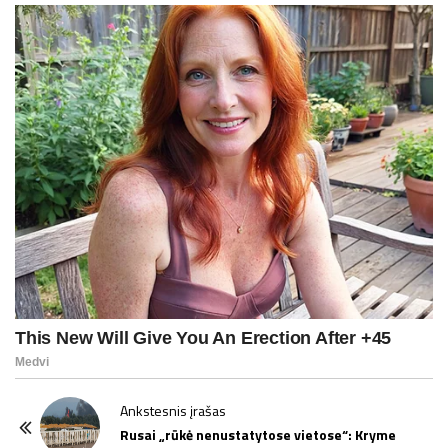
P
Ankstesnis įrašas
o
Rusai „rūkė nenustatytose vietose“: Kryme