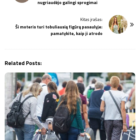
nugriaudėjo galingi sprogimai
s
t
Kitas įrašas:
N
Ši moteris turi tobuliausią figūrą pasaulyje:
a
pamatykite, kaip ji atrodo
v
i
g
Related Posts:
a
t
i
o
n