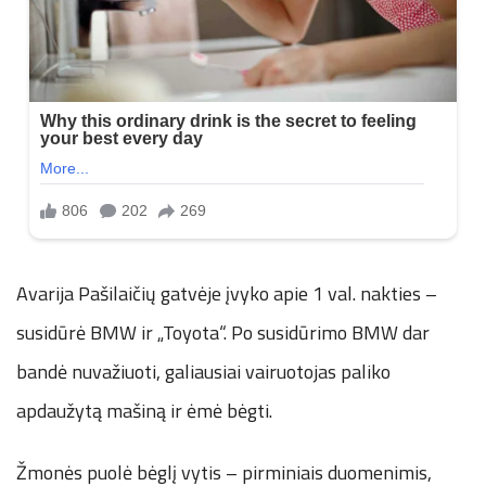
Avarija Pašilaičių gatvėje įvyko apie 1 val. nakties –
susidūrė BMW ir „Toyota“. Po susidūrimo BMW dar
bandė nuvažiuoti, galiausiai vairuotojas paliko
apdaužytą mašiną ir ėmė bėgti.
Žmonės puolė bėglį vytis – pirminiais duomenimis,