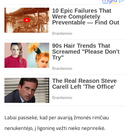
Labai pasisekė, kad per avariją žmonės rimčiau
nenukentėjo, į ligoninę vežti nieko neprireikė.