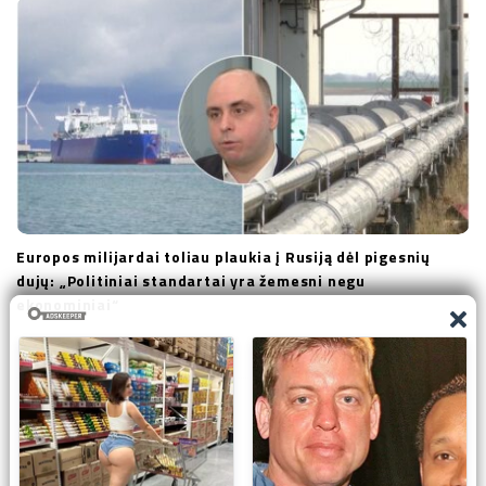
Europos milijardai toliau plaukia į Rusiją dėl pigesnių
dujų: „Politiniai standartai yra žemesni negu
ekonominiai“