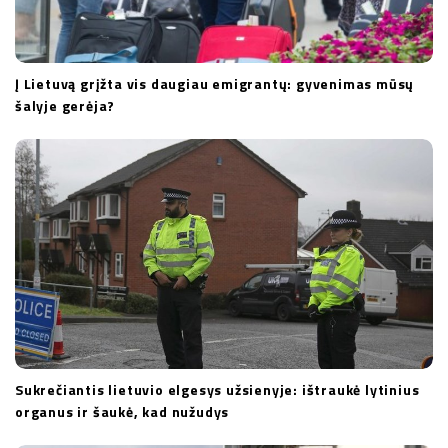
Į Lietuvą grįžta vis daugiau emigrantų: gyvenimas mūsų
šalyje gerėja?
Sukrečiantis lietuvio elgesys užsienyje: ištraukė lytinius
organus ir šaukė, kad nužudys