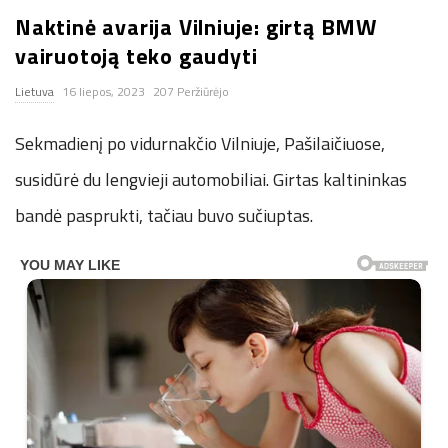
Naktinė avarija Vilniuje: girtą BMW
n
vairuotoją teko gaudyti
.
Lietuva
16 liepos, 2023
207 Peržiūrėjo
n
Sekmadienį po vidurnakčio Vilniuje, Pašilaičiuose,
e
susidūrė du lengvieji automobiliai. Girtas kaltininkas
bandė pasprukti, tačiau buvo sučiuptas.
t