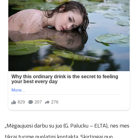
„Mėgaujuosi darbu su juo (G. Palucku – ELTA), nes mes
tikrai turime nuolatinį kontaktą. Skirtingai nuo