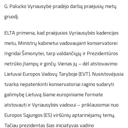
G. Palucko Vyriausybė pradėjo darbą praėjusių metų
gruodį.
ELTA primena, kad praėjusios Vyriausybės kadencijos
metu, Ministrų kabinetui vadovaujant konservatorei
Ingridai Šimonytei, tarp valdančiųjų ir Prezidentūros
netrūko įtampų ir ginčų. Vienas jų – dėl atstovavimo
Lietuvai Europos Vadovų Taryboje (EVT). Nusistovėjusia
tvarka nepatenkinti konservatoriai ragino sudaryti
galimybę Lietuvą šiame europiniame formate
atstovauti ir Vyriausybės vadovui – priklausomai nuo
Europos Sąjungos (ES) viršūnių aptarinėjamų temų.
Tačiau prezidentas šias iniciatyvas vadino