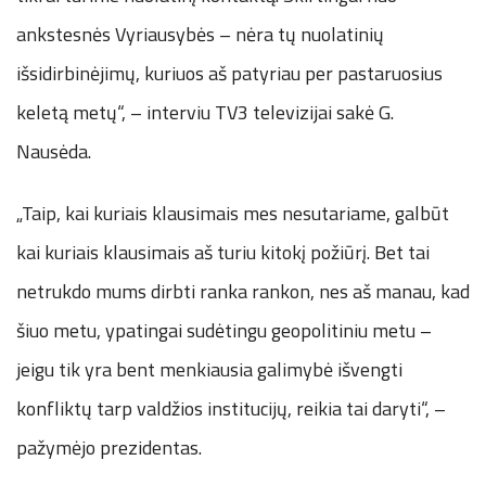
ankstesnės Vyriausybės – nėra tų nuolatinių
išsidirbinėjimų, kuriuos aš patyriau per pastaruosius
keletą metų“, – interviu TV3 televizijai sakė G.
Nausėda.
„Taip, kai kuriais klausimais mes nesutariame, galbūt
kai kuriais klausimais aš turiu kitokį požiūrį. Bet tai
netrukdo mums dirbti ranka rankon, nes aš manau, kad
šiuo metu, ypatingai sudėtingu geopolitiniu metu –
jeigu tik yra bent menkiausia galimybė išvengti
konfliktų tarp valdžios institucijų, reikia tai daryti“, –
pažymėjo prezidentas.