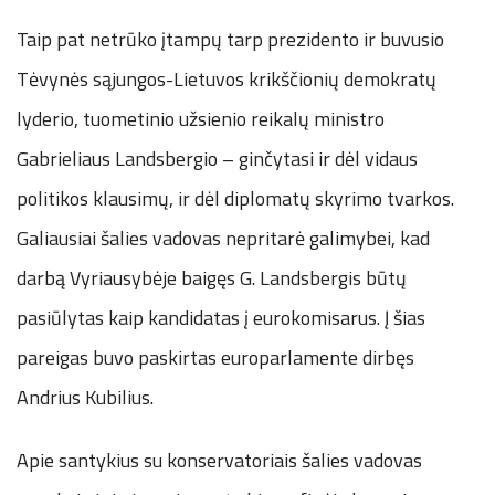
Taip pat netrūko įtampų tarp prezidento ir buvusio
Tėvynės sąjungos-Lietuvos krikščionių demokratų
lyderio, tuometinio užsienio reikalų ministro
Gabrieliaus Landsbergio – ginčytasi ir dėl vidaus
politikos klausimų, ir dėl diplomatų skyrimo tvarkos.
Galiausiai šalies vadovas nepritarė galimybei, kad
darbą Vyriausybėje baigęs G. Landsbergis būtų
pasiūlytas kaip kandidatas į eurokomisarus. Į šias
pareigas buvo paskirtas europarlamente dirbęs
Andrius Kubilius.
Apie santykius su konservatoriais šalies vadovas