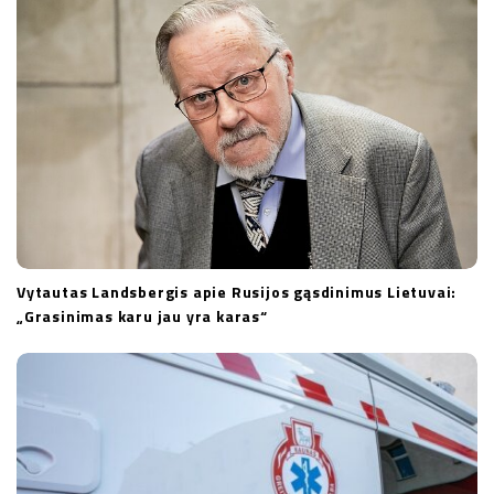
n
Vytautas Landsbergis apie Rusijos gąsdinimus Lietuvai:
„Grasinimas karu jau yra karas“