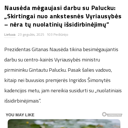
Nausėda mėgaujasi darbu su Palucku:
n
„Skirtingai nuo ankstesnės Vyriausybės
.
– nėra tų nuolatinių išsidirbinėjimų“
Lietuva
23 gegužės, 2025
103 Peržiūrėjo
n
Prezidentas Gitanas Nausėda tikina besimėgaujantis
e
darbu su centro-kairės Vyriausybės ministru
t
pirmininku Gintautu Palucku. Pasak šalies vadovo,
kitaip nei buvusios premjerės Ingridos Šimonytės
kadencijos metu, jam nereikia susidurti su „nuolatiniais
išsidirbinėjimais“.