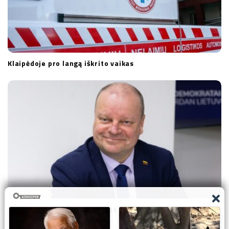
Klaipėdoje pro langą iškrito vaikas
Skvernelis siūlo Sausio 13-ąją paskelbti valstybės švente