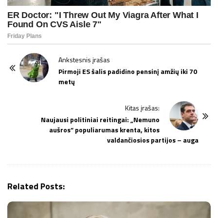
P
Ankstesnis įrašas
o
Pirmoji ES šalis padidino pensinį amžių iki 70
metų
s
t
Kitas įrašas:
N
Naujausi politiniai reitingai: „Nemuno
a
aušros“ populiarumas krenta, kitos
v
valdančiosios partijos – auga
i
g
a
Related Posts:
t
i
o