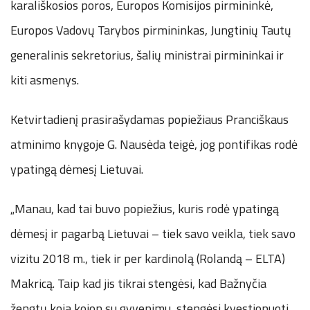
karališkosios poros, Europos Komisijos pirmininkė,
Europos Vadovų Tarybos pirmininkas, Jungtinių Tautų
generalinis sekretorius, šalių ministrai pirmininkai ir
kiti asmenys.
Ketvirtadienį prasirašydamas popiežiaus Pranciškaus
atminimo knygoje G. Nausėda teigė, jog pontifikas rodė
ypatingą dėmesį Lietuvai.
„Manau, kad tai buvo popiežius, kuris rodė ypatingą
dėmesį ir pagarbą Lietuvai – tiek savo veikla, tiek savo
vizitu 2018 m., tiek ir per kardinolą (Rolandą – ELTA)
Makricą. Taip kad jis tikrai stengėsi, kad Bažnyčia
žengtų koja kojon su gyvenimu, stengėsi kvestionuoti