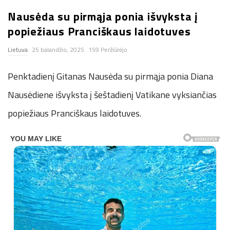
n
Nausėda su pirmąja ponia išvyksta į
popiežiaus Pranciškaus laidotuves
.
Lietuva
25 balandžio, 2025
159 Peržiūrėjo
n
Penktadienį Gitanas Nausėda su pirmąja ponia Diana
e
Nausėdiene išvyksta į šeštadienį Vatikane vyksiančias
popiežiaus Pranciškaus laidotuves.
t