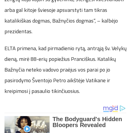
arba gal kitoje šviesoje apsvarstyti tam tikras
katalikiškas dogmas, Bažnyčios dogmas“, – kalbėjo
prezidentas.
ELTA primena, kad pirmadienio rytą, antrąją šv. Velykų
dieną, mirė 88-erių popiežius Pranciškus. Katalikų
Bažnyčia neteko vadovo praėjus vos parai po jo
pasirodymo Šventojo Petro aikštėje Vatikane ir
kreipimosi į pasaulio tikinčiuosius.