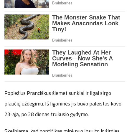
Popiežius Pranciškus šiemet sunkiai ir ilgai sirgo
plaučių uždegimu. Iš ligoninės jis buvo paleistas kovo
23-ąją, po 38 dienas trukusio gydymo.
Skelbiama, kad pontifikas mirė nuo insulto ir širdies