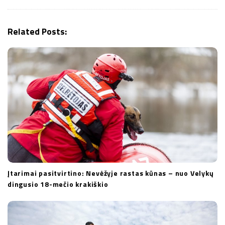
g
a
Related Posts:
t
i
o
n
Įtarimai pasitvirtino: Nevėžyje rastas kūnas – nuo Velykų
dingusio 18-mečio krakiškio