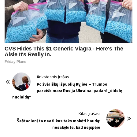
P
Ankstesnis įrašas
o
Po žvėriškų išpuolių Kyjive – Trumpo
pareiškimas: Rusija Ukrainai padarė „didelę
s
nuolaidą“
t
N
Kitas įrašas:
a
Šeštadienį to neatlikus teks mokėti baudą:
v
nesakykite, kad neįspėjo
i