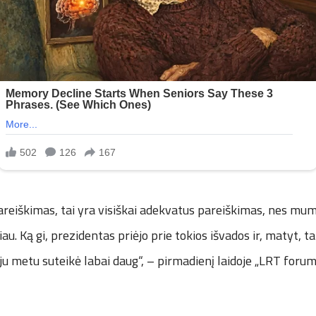
pareiškimas, tai yra visiškai adekvatus pareiškimas, nes mum
iau. Ką gi, prezidentas priėjo prie tokios išvados ir, matyt, 
u metu suteikė labai daug“, – pirmadienį laidoje „LRT forum