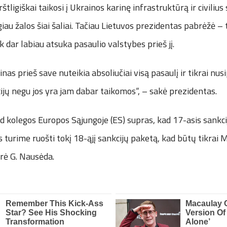
rštligiškai taikosi į Ukrainos karinę infrastruktūrą ir civiliu
iau žalos šiai šaliai. Tačiau Lietuvos prezidentas pabrėžė – 
k dar labiau atsuka pasaulio valstybes prieš jį.
nas prieš save nuteikia absoliučiai visą pasaulį ir tikrai nus
ijų negu jos yra jam dabar taikomos“, – sakė prezidentas.
kad kolegos Europos Sąjungoje (ES) supras, kad 17-asis sankc
es turime ruošti tokį 18-ąjį sankcijų paketą, kad būtų tikrai
ūrė G. Nausėda.