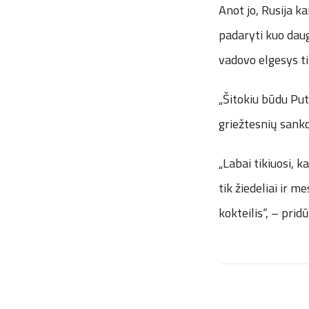
Anot jo, Rusija ka
padaryti kuo daug
vadovo elgesys ti
„Šitokiu būdu Puti
griežtesnių sankc
„Labai tikiuosi, 
tik žiedeliai ir m
kokteilis“, – prid