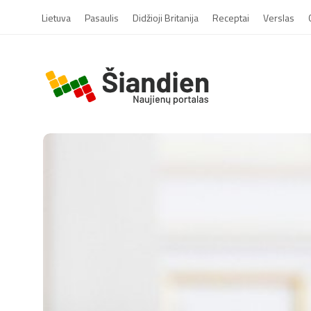
Lietuva
Pasaulis
Didžioji Britanija
Receptai
Verslas
S
i
a
n
d
i
e