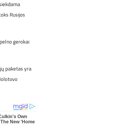
s siekdama
toks Rusijos
ipelno gerokai
ijų paketas yra
 Molotovo