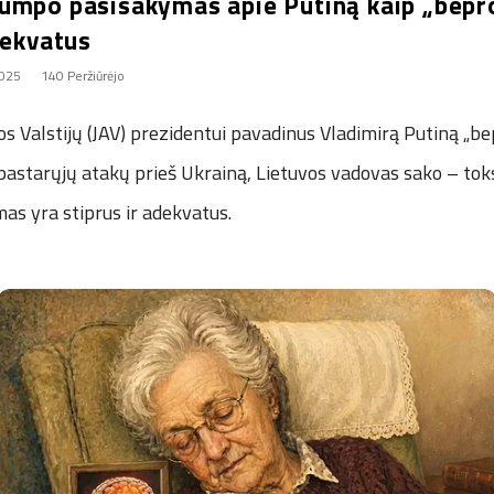
umpo pasisakymas apie Putiną kaip „bepro
dekvatus
2025
140 Peržiūrėjo
s Valstijų (JAV) prezidentui pavadinus Vladimirą Putiną „be
 pastarųjų atakų prieš Ukrainą, Lietuvos vadovas sako – to
as yra stiprus ir adekvatus.