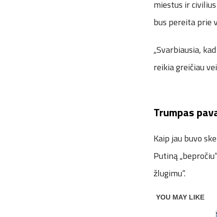
miestus ir civili
bus pereita prie 
„Svarbiausia, kad 
reikia greičiau v
Trumpas pava
Kaip jau buvo ske
Putiną „bepročiu“
žlugimu“.