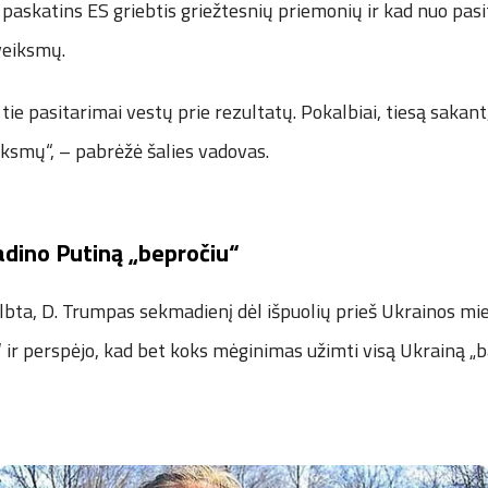
us paskatins ES griebtis griežtesnių priemonių ir kad nuo pasi
veiksmų.
tie pasitarimai vestų prie rezultatų. Pokalbiai, tiesą sakant
eiksmų“, – pabrėžė šalies vadovas.
dino Putiną „bepročiu“
lbta, D. Trumpas sekmadienį dėl išpuolių prieš Ukrainos mi
 ir perspėjo, kad bet koks mėginimas užimti visą Ukrainą „b