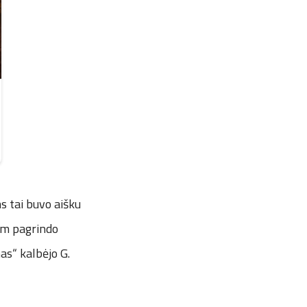
s tai buvo aišku
tam pagrindo
as“ kalbėjo G.