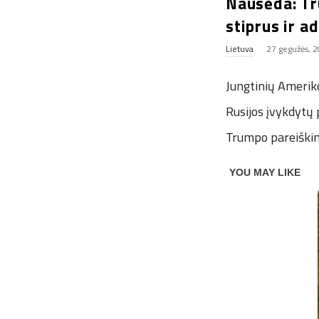
Nausėda: Tr
stiprus ir a
Lietuva
27 gegužės, 
Jungtinių Ameriko
Rusijos įvykdytų
Trumpo pareiškim