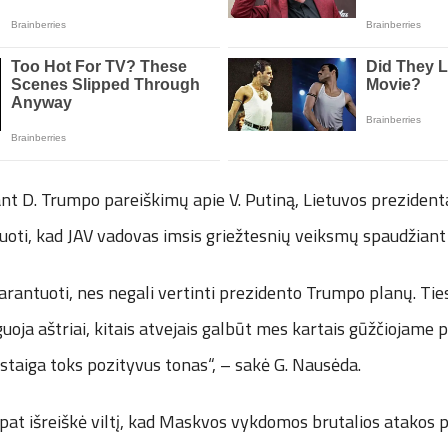
ant D. Trumpo pareiškimų apie V. Putiną, Lietuvos prezident
uoti, kad JAV vadovas imsis griežtesnių veiksmų spaudžiant 
garantuoti, nes negali vertinti prezidento Trumpo planų. Ties
guoja aštriai, kitais atvejais galbūt mes kartais gūžčiojame pe
staiga toks pozityvus tonas“, – sakė G. Nausėda.
pat išreiškė viltį, kad Maskvos vykdomos brutalios atakos 