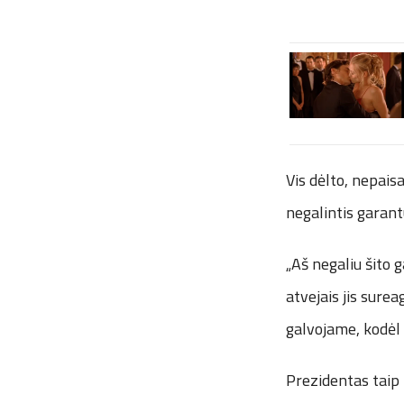
Vis dėlto, nepais
negalintis garant
„Aš negaliu šito 
atvejais jis surea
galvojame, kodėl 
Prezidentas taip 