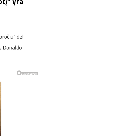
tį“ yra
pročiu“ dėl
ks Donaldo