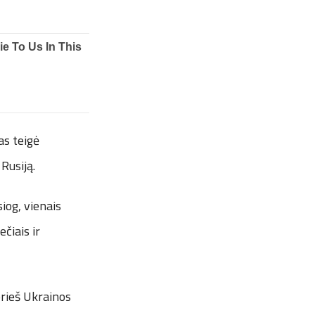
as teigė
Rusiją.
iog, vienais
čiais ir
prieš Ukrainos