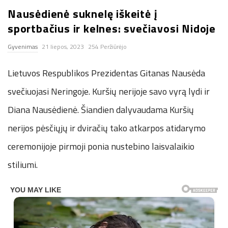
Nausėdienė suknelę iškeitė į
n
sportbačius ir kelnes: svečiavosi Nidoje
.
Gyvenimas
21 liepos, 2023
254 Peržiūrėjo
n
Lietuvos Respublikos Prezidentas Gitanas Nausėda
e
svečiuojasi Neringoje. Kuršių nerijoje savo vyrą lydi ir
Diana Nausėdienė. Šiandien dalyvaudama Kuršių
t
nerijos pėsčiųjų ir dviračių tako atkarpos atidarymo
ceremonijoje pirmoji ponia nustebino laisvalaikio
stiliumi.