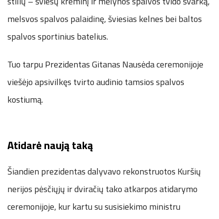
stilių – šviesų kreminį ir mėlynos spalvos tvido švarką,
melsvos spalvos palaidinę, šviesias kelnes bei baltos
spalvos sportinius batelius.
Tuo tarpu Prezidentas Gitanas Nausėda ceremonijoje
viešėjo apsivilkęs tvirto audinio tamsios spalvos
kostiumą.
Atidarė naują taką
Šiandien prezidentas dalyvavo rekonstruotos Kuršių
nerijos pėsčiųjų ir dviračių tako atkarpos atidarymo
ceremonijoje, kur kartu su susisiekimo ministru