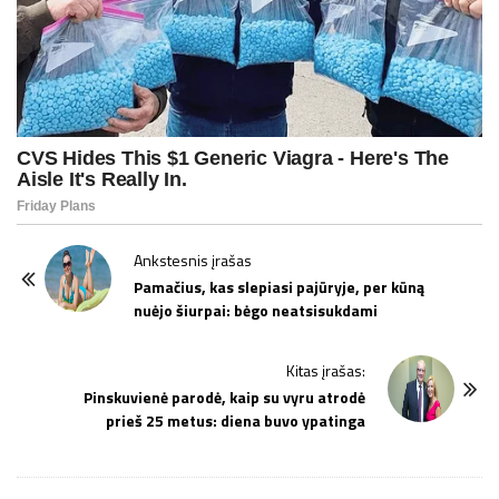
P
Ankstesnis įrašas
o
Pamačius, kas slepiasi pajūryje, per kūną
nuėjo šiurpai: bėgo neatsisukdami
s
t
Kitas įrašas:
N
Pinskuvienė parodė, kaip su vyru atrodė
a
prieš 25 metus: diena buvo ypatinga
v
i