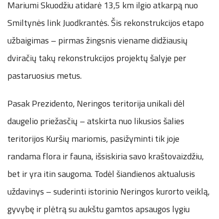
Mariumi Skuodžiu atidarė 13,5 km ilgio atkarpą nuo
Smiltynės link Juodkrantės. Šis rekonstrukcijos etapo
užbaigimas – pirmas žingsnis viename didžiausių
dviračių takų rekonstrukcijos projektų šalyje per
pastaruosius metus.
Pasak Prezidento, Neringos teritorija unikali dėl
daugelio priežasčių – atskirta nuo likusios šalies
teritorijos Kuršių mariomis, pasižyminti tik joje
randama flora ir fauna, išsiskiria savo kraštovaizdžiu,
bet ir yra itin saugoma. Todėl šiandienos aktualusis
uždavinys – suderinti istorinio Neringos kurorto veiklą,
gyvybę ir plėtrą su aukštu gamtos apsaugos lygiu