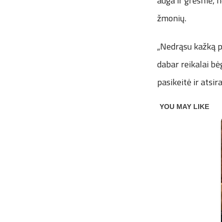
auga ir grėsmė, ne
žmonių.
„Nedrąsu kažką pr
dabar reikalai bė
pasikeitė ir atsir