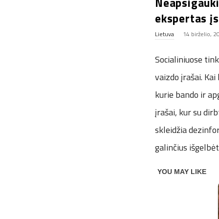
Neapsigaukit
ekspertas įs
Lietuva
14 birželio, 
Socialiniuose tin
vaizdo įrašai. Kai
kurie bando ir ap
įrašai, kur su dir
skleidžia dezinfo
galinčius išgelbėt