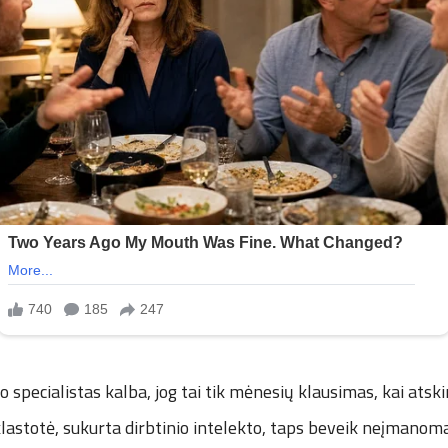
o specialistas kalba, jog tai tik mėnesių klausimas, kai atskir
klastotė, sukurta dirbtinio intelekto, taps beveik neįmanom