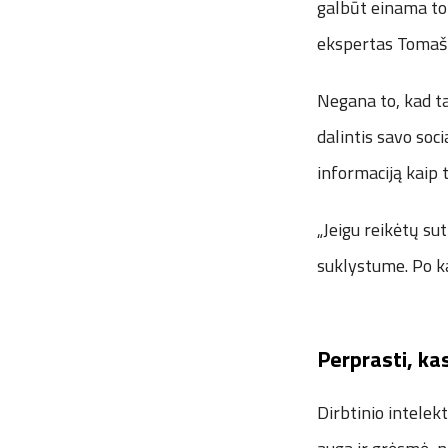
galbūt einama toki
ekspertas Tomaš
Negana to, kad ta
dalintis savo soci
informaciją kaip 
„Jeigu reikėtų sut
suklystume. Po ka
Perprasti, kas
Dirbtinio intelek