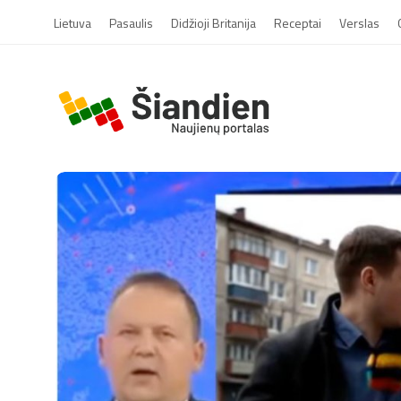
Lietuva
Pasaulis
Didžioji Britanija
Receptai
Verslas
S
i
a
n
d
i
e