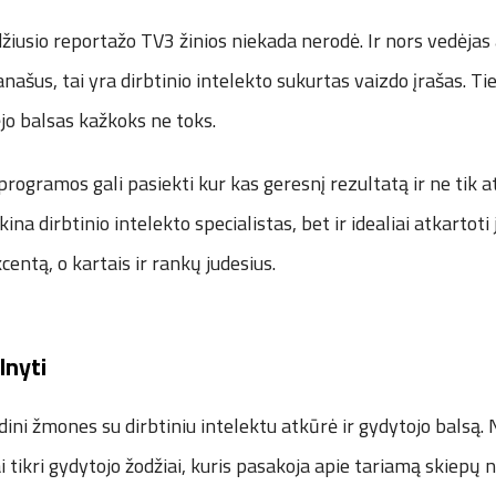
žiusio reportažo TV3 žinios niekada nerodė. Ir nors vedėjas
anašus, tai yra dirbtinio intelekto sukurtas vaizdo įrašas. Tie
dėjo balsas kažkoks ne toks.
 programos gali pasiekti kur kas geresnį rezultatą ir ne tik 
kina dirbtinio intelekto specialistas, bet ir idealiai atkartoti 
centą, o kartais ir rankų judesius.
lnyti
ini žmones su dirbtiniu intelektu atkūrė ir gydytojo balsą
i tikri gydytojo žodžiai, kuris pasakoja apie tariamą skiepų