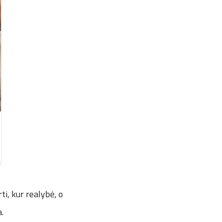
ti, kur realybė, o
a.