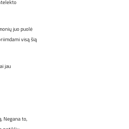
ntelekto
monių juo puolė
 priimdami visą šią
ai jau
ą. Negana to,