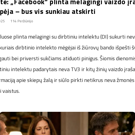
e: „Facebook“ plinta melagingi vaizdo įra
pėja – bus vis sunkiau atskirti
2025
114 Peržiūrėjo
kluose plinta melagingi su dirbtiniu intelektu (DI) sukurti ne
 kuriais dirbtinio intelekto mėgėjai iš žiūrovų bando išpešti 
gauti bei priversti sukčiams atiduoti pinigus. Šiomis dienom
btiniu intelektu padarytais neva TV3 ir kitų žinių vaizdo įraša
rmaciją apie skiepų žalą ir siūlo pirkti netikrus neva žmonės
i vaistus.