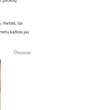
o patiklių
, metais, tai
 metu kažkas jau