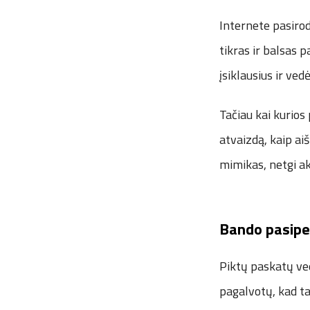
Internete pasirod
tikras ir balsas p
įsiklausius ir ve
Tačiau kai kurios
atvaizdą, kaip aiš
mimikas, netgi ak
Bando pasipe
Piktų paskatų ved
pagalvotų, kad ta