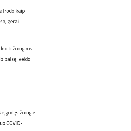
 atrodo kaip
sa, gerai
atkurti žmogaus
jo balsą, veido
. Neįgudęs žmogus
 nuo COVID-