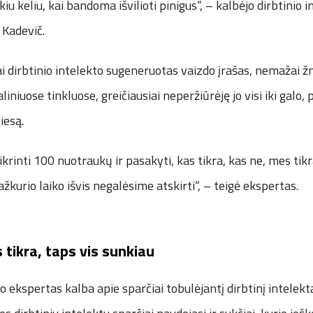
u keliu, kai bandoma išvilioti pinigus“, – kalbėjo dirbtinio i
 Kadevič.
i dirbtinio intelekto sugeneruotas vaizdo įrašas, nemažai ž
aliniuose tinkluose, greičiausiai neperžiūrėję jo visi iki galo,
tiesą.
ikrinti 100 nuotraukų ir pasakyti, kas tikra, kas ne, mes tikr
žkurio laiko išvis negalėsime atskirti“, – teigė ekspertas.
 tikra, taps vis sunkiau
to ekspertas kalba apie sparčiai tobulėjantį dirbtinį intelekt