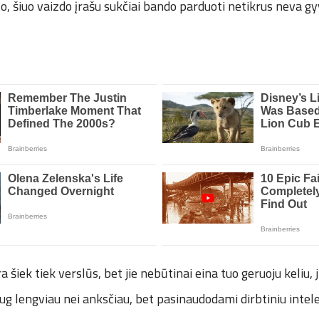
o, šiuo vaizdo įrašu sukčiai bando parduoti netikrus neva gy
 šiek tiek verslūs, bet jie nebūtinai eina tuo geruoju keliu, 
ug lengviau nei anksčiau, bet pasinaudodami dirbtiniu intele