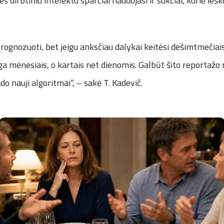
s dirbtiniu intelektu sparčiai naudojasi ir sukčiai, kurie iešk
ognozuoti, bet jeigu anksčiau dalykai keitėsi dešimtmečiais
ga mėnesiais, o kartais net dienomis. Galbūt šito reportažo
ado nauji algoritmai“, – sakė T. Kadevič.