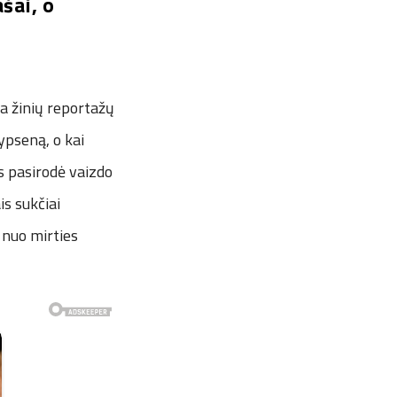
šai, o
va žinių reportažų
šypseną, o kai
is pasirodė vaizdo
is sukčiai
 nuo mirties