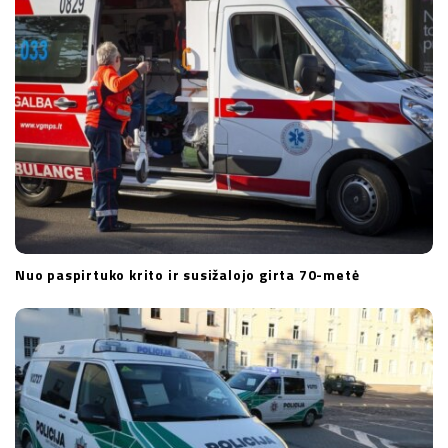
Nuo paspirtuko krito ir susižalojo girta 70-metė