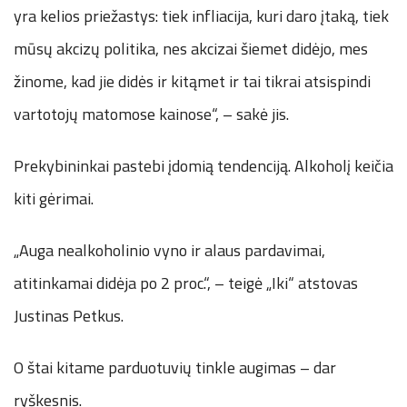
yra kelios priežastys: tiek infliacija, kuri daro įtaką, tiek
mūsų akcizų politika, nes akcizai šiemet didėjo, mes
žinome, kad jie didės ir kitąmet ir tai tikrai atsispindi
vartotojų matomose kainose“, – sakė jis.
Prekybininkai pastebi įdomią tendenciją. Alkoholį keičia
kiti gėrimai.
„Auga nealkoholinio vyno ir alaus pardavimai,
atitinkamai didėja po 2 proc.“, – teigė „Iki“ atstovas
Justinas Petkus.
O štai kitame parduotuvių tinkle augimas – dar
ryškesnis.