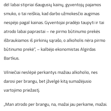
dėl labai stipriai išaugusių kainų, gyventojų pajamos
smuko, o tai reiškia, kad darbo užmokesčio augimas
nespėjo pagal kainas. Gyventojai pradėjo taupyti ir tai
atrodo labai paprastai – ne pirmo būtinumo prekės
išbraukiamos iš pirkinių sąrašo, o alkoholis nėra pirmo
būtinumo prekė“, – kalbėjo ekonomistas Algirdas
Bartkus.
Vilniečiai neslėpė perkantys mažiau alkoholio, nes
darosi per brangu, bet įžvelgė kitą sumažėjusio
vartojimo priežastį.
„Man atrodo per brangu, na, mažai jau perkame, mažai.