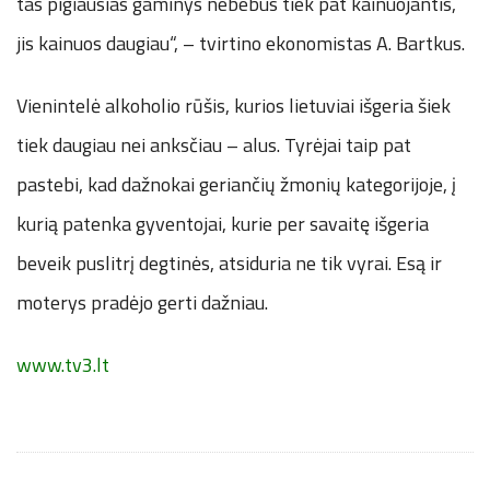
tas pigiausias gaminys nebebus tiek pat kainuojantis,
jis kainuos daugiau“, – tvirtino ekonomistas A. Bartkus.
Vienintelė alkoholio rūšis, kurios lietuviai išgeria šiek
tiek daugiau nei anksčiau – alus. Tyrėjai taip pat
pastebi, kad dažnokai geriančių žmonių kategorijoje, į
kurią patenka gyventojai, kurie per savaitę išgeria
beveik puslitrį degtinės, atsiduria ne tik vyrai. Esą ir
moterys pradėjo gerti dažniau.
www.tv3.lt