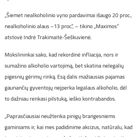
„Šiemet nealkoholinio vyno pardavimai išaugo 20 proc.,
nealkoholinio alaus –13 proc.“, – tikino „Maximos“
atstovė Indrė Trakimaitė-Šeškuvienė.
Mokslininkai sako, kad rekordinė infliacija, nors ir
sumažino alkoholio vartojimą, bet skatina nelegalių
pigesnių gėrimų rinką. Esą dalis mažiausias pajamas
gaunančių gyventojų neįperka legalaus alkoholio, dėl
to dažniau renkasi pilstuką, ieško kontrabandos.
„Paprasčiausiai neužtenka pinigų brangesniems
gaminiams ir, kai mes padidinime akcizus, natūralu, kad