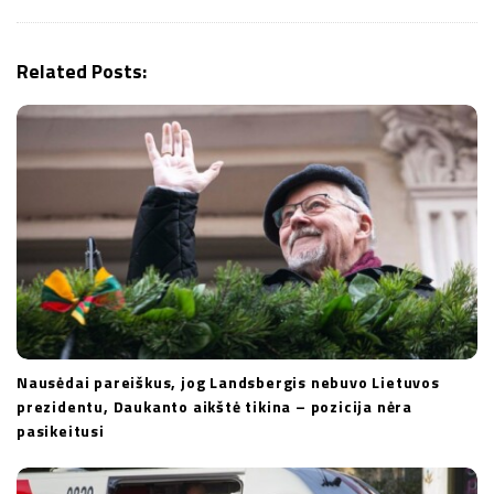
g
a
Related Posts:
t
i
o
n
Nausėdai pareiškus, jog Landsbergis nebuvo Lietuvos
prezidentu, Daukanto aikštė tikina – pozicija nėra
pasikeitusi