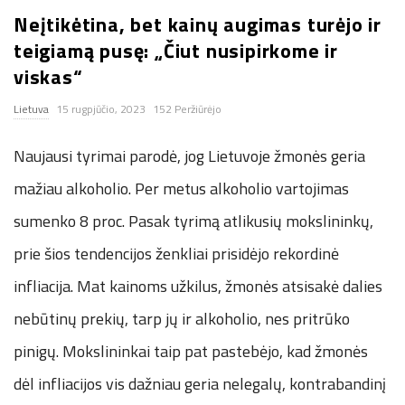
Neįtikėtina, bet kainų augimas turėjo ir
n
teigiamą pusę: „Čiut nusipirkome ir
.
viskas“
Lietuva
15 rugpjūčio, 2023
152 Peržiūrėjo
n
Naujausi tyrimai parodė, jog Lietuvoje žmonės geria
e
mažiau alkoholio. Per metus alkoholio vartojimas
t
sumenko 8 proc. Pasak tyrimą atlikusių mokslininkų,
prie šios tendencijos ženkliai prisidėjo rekordinė
infliacija. Mat kainoms užkilus, žmonės atsisakė dalies
nebūtinų prekių, tarp jų ir alkoholio, nes pritrūko
pinigų. Mokslininkai taip pat pastebėjo, kad žmonės
dėl infliacijos vis dažniau geria nelegalų, kontrabandinį