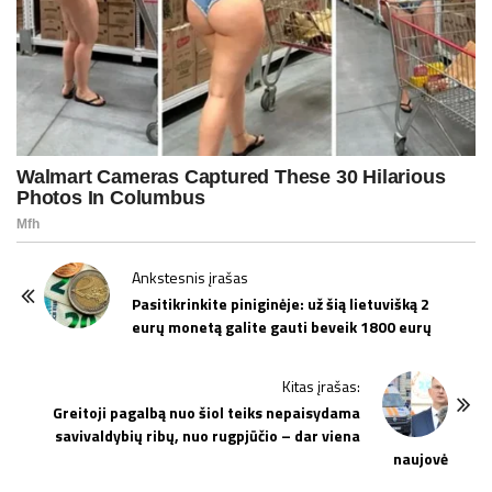
P
Ankstesnis įrašas
o
Pasitikrinkite piniginėje: už šią lietuvišką 2
eurų monetą galite gauti beveik 1800 eurų
s
t
Kitas įrašas:
N
Greitoji pagalbą nuo šiol teiks nepaisydama
a
savivaldybių ribų, nuo rugpjūčio – dar viena
v
naujovė
i