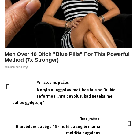
P
Ankstesnis įrašas
o
Netyla nuogąstavimai, kas bus po Dulkio
reformos: „Yra pavojus, kad neteksime
s
dalies gydytojų“
t
N
Kitas įrašas:
a
Klaipėdoje pabėgo 15-metė paauglė: mama
v
meldžia pagalbos