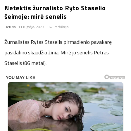
Netektis žurnalisto Ryto Staselio
n
šeimoje: mirė senelis
.
Lietuva
11 rugsėjo, 2023
162 Peržiūrėjo
n
Žurnalistas Rytas Staselis pirmadienio pavakarę
e
pasidalino skaudžia žinia. Mirė jo senelis Petras
Staselis (86 metai).
t