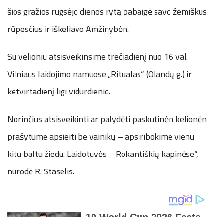
šios gražios rugsėjo dienos rytą pabaigė savo žemiškus
rūpesčius ir iškeliavo Amžinybėn.
Su velioniu atsisveikinsime trečiadienį nuo 16 val.
Vilniaus laidojimo namuose „Ritualas“ (Olandų g.) ir
ketvirtadienį ligi vidurdienio.
Norinčius atsisveikinti ar palydėti paskutinėn kelionėn
prašytume apsieiti be vainikų – apsiribokime vienu
kitu baltu žiedu. Laidotuvės – Rokantiškių kapinėse“, –
nurodė R. Staselis.