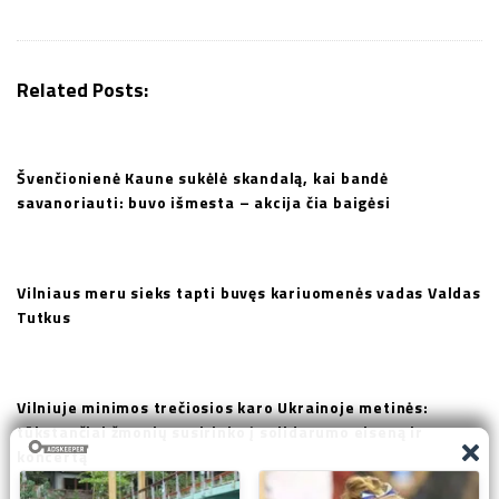
i
g
a
Related Posts:
t
i
o
Švenčionienė Kaune sukėlė skandalą, kai bandė
n
savanoriauti: buvo išmesta – akcija čia baigėsi
Vilniaus meru sieks tapti buvęs kariuomenės vadas Valdas
Tutkus
Vilniuje minimos trečiosios karo Ukrainoje metinės:
tūkstančiai žmonių susirinko į solidarumo eiseną ir
koncertą