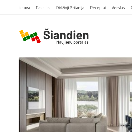
Lietuva
Pasaulis
Didžioji Britanija
Receptai
Verslas
S
i
a
n
d
i
e