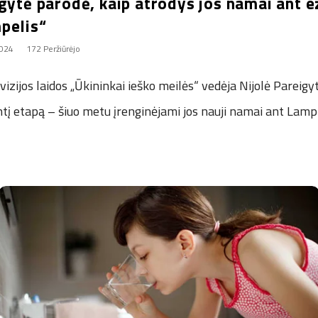
gytė parodė, kaip atrodys jos namai ant e
pelis“
2024
172 Peržiūrėjo
evizijos laidos „Ūkininkai ieško meilės“ vedėja Nijolė Pareig
ntį etapą – šiuo metu įrenginėjami jos nauji namai ant Lam