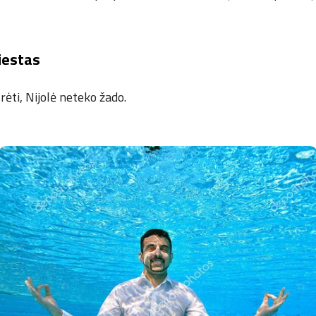
miestas
ėti, Nijolė neteko žado.