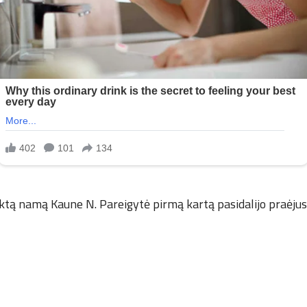
rktą namą Kaune N. Pareigytė pirmą kartą pasidalijo praėjus