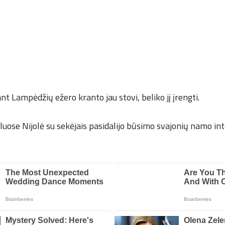
t Lampėdžių ežero kranto jau stovi, beliko jį įrengti.
kluose Nijolė su sekėjais pasidalijo būsimo svajonių namo inte