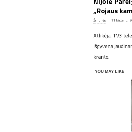
Nijolė Parei
„Rojaus kam
Žmonės
11 birželio, 
Atlikėja, TV3 tel
išgyvena jaudina
kranto.