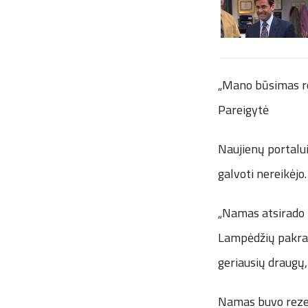
„Mano būsimas roj
Pareigytė
Naujienų portalui 
galvoti nereikėjo
„Namas atsirado 
Lampėdžių pakrant
geriausių draugų,
Namas buvo rezer