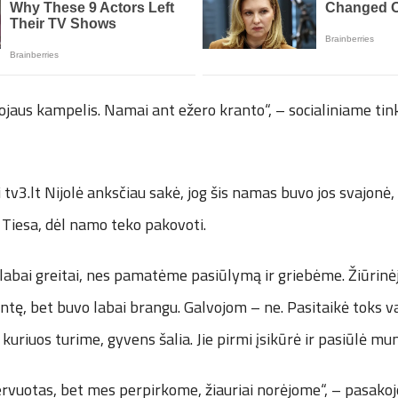
aus kampelis. Namai ant ežero kranto“, – socialiniame tink
tv3.lt Nijolė anksčiau sakė, jog šis namas buvo jos svajonė, t
. Tiesa, dėl namo teko pakovoti.
labai greitai, nes pamatėme pasiūlymą ir griebėme. Žiūrinė
ę, bet buvo labai brangu. Galvojom – ne. Pasitaikė toks va
 kuriuos turime, gyvens šalia. Jie pirmi įsikūrė ir pasiūlė mu
vuotas, bet mes perpirkome, žiauriai norėjome“, – pasakojo