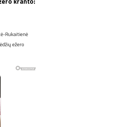
žero kranto:
ytė-Rukaitienė
pėdžių ežero