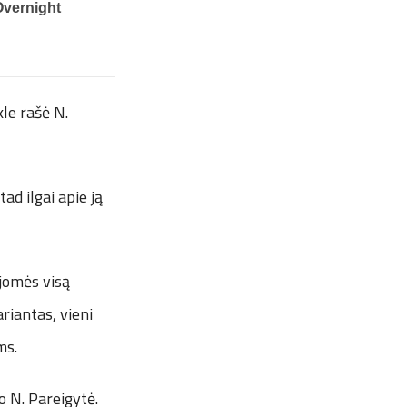
le rašė N.
ad ilgai apie ją
jomės visą
riantas, vieni
ms.
 N. Pareigytė.