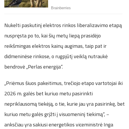
Nukelti paskutinį elektros rinkos liberalizavimo etapą
nuspręsta po to, kai šių metų liepą prasidėjo
reikšmingas elektros kainų augimas, taip pat ir
didmeninėse rinkose, o rugpjūtį veiklą nutraukė
bendrovė „Perlas energija“.
„Priėmus šiuos pakeitimus, trečiojo etapo vartotojai iki
2026 m. galės bet kuriuo metu pasirinkti
nepriklausomą tiekėją, o tie, kurie jau yra pasirinkę, bet
kuriuo metu galės grįžti į visuomeninį tiekimą“, −
anksčiau yra sakiusi energetikos viceministrė Inga