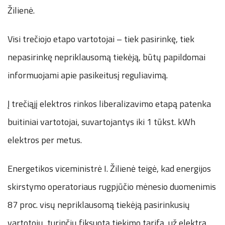
Žilienė.
Visi trečiojo etapo vartotojai – tiek pasirinkę, tiek
nepasirinkę nepriklausomą tiekėją, būtų papildomai
informuojami apie pasikeitusį reguliavimą.
Į trečiąjį elektros rinkos liberalizavimo etapą patenka
buitiniai vartotojai, suvartojantys iki 1 tūkst. kWh
elektros per metus.
Energetikos viceministrė I. Žilienė teigė, kad energijos
skirstymo operatoriaus rugpjūčio mėnesio duomenimis
87 proc. visų nepriklausomą tiekėją pasirinkusių
vartotojų, turinčių fiksuotą tiekimo tarifą, už elektrą