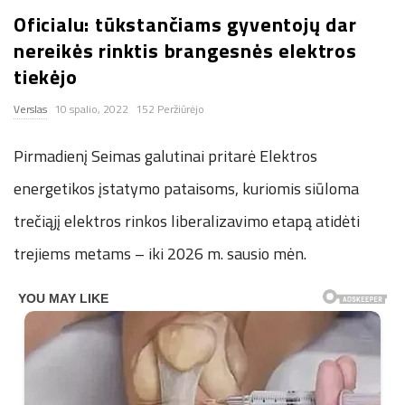
Oficialu: tūkstančiams gyventojų dar
n
nereikės rinktis brangesnės elektros
.
tiekėjo
Verslas
10 spalio, 2022
152 Peržiūrėjo
n
Pirmadienį Seimas galutinai pritarė Elektros
e
energetikos įstatymo pataisoms, kuriomis siūloma
t
trečiąjį elektros rinkos liberalizavimo etapą atidėti
trejiems metams – iki 2026 m. sausio mėn.