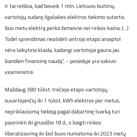
Ir tai reiškia, kad beveik 1 mln. Lietuvos buitinių
vartotojų sudarę ilgalaikes elektros tiekimo sutartis
šiuo metu elektrą perka žemesne nei rinkos kaina. (…)
Todėl sprendimas neatidėti antrojo etapo anaiptol
nėra laikytina klaida, kadangi vartotojai gauna jau
šiandien finansinę naudą“, − posėdyje yra sakiusi
viceministrė.
Maždaug 380 tūkst. trečiojo etapo vartotojų,
suvartojančių iki 1 tūkst. kWh elektros per metus,
nepriklausomą tiekėją pagal dabartinę tvarką turi
pasirinkti iki gruodžio 18 d., o baigti rinkos
liberalizavimą iki šiol buvo numatoma iki 2023 metų