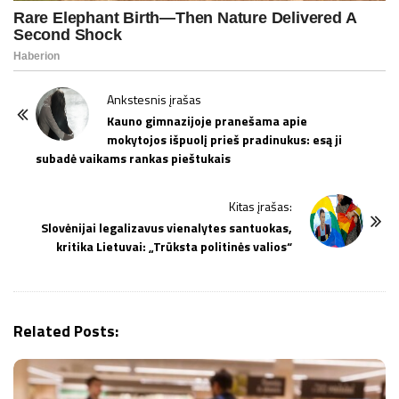
P
Ankstesnis įrašas
o
Kauno gimnazijoje pranešama apie
mokytojos išpuolį prieš pradinukus: esą ji
s
subadė vaikams rankas pieštukais
t
N
Kitas įrašas:
a
Slovėnijai legalizavus vienalytes santuokas,
v
kritika Lietuvai: „Trūksta politinės valios“
i
g
a
Related Posts:
t
i
o