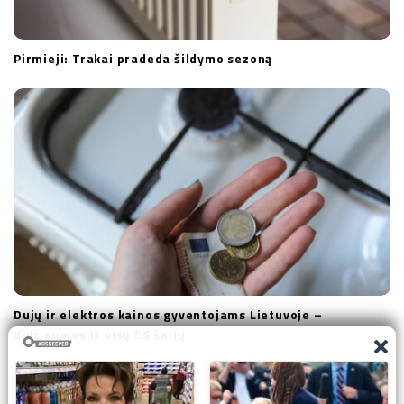
Pirmieji: Trakai pradeda šildymo sezoną
Dujų ir elektros kainos gyventojams Lietuvoje –
didžiausios iš visų ES šalių