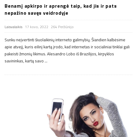
Benamį apkirpo ir aprengė taip, kad jis ir pats
n
nepažino savęs veidrodyje
.
Laisvalaikis
17 kovo, 2022
264 Peržiūrėjo
n
Sunku neįvertinti šiuolaikinių interneto galimybių. Šiandien kalbėsime
apie atvejį, kuris eilinį kartą įrodo, kad internetas ir socialiniai tinklai gali
e
pakeisti žmonių likimus. Alesandro Lobo iš Brazilijos, kirpyklos
savininkas, kartą savo
…
t