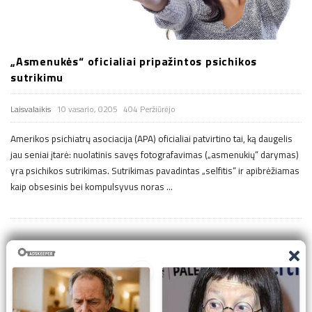
„Asmenukės“ oficialiai pripažintos psichikos
sutrikimu
Laisvalaikis
10 vasario, 0205
404 Peržiūrėjo
Amerikos psichiatrų asociacija (APA) oficialiai patvirtino tai, ką daugelis
jau seniai įtarė: nuolatinis savęs fotografavimas („asmenukių“ darymas)
yra psichikos sutrikimas. Sutrikimas pavadintas „selfitis“ ir apibrėžiamas
kaip obsesinis bei kompulsyvus noras
…
Į
1 63
1 63
1 63
r
1
…
0
1
2
a