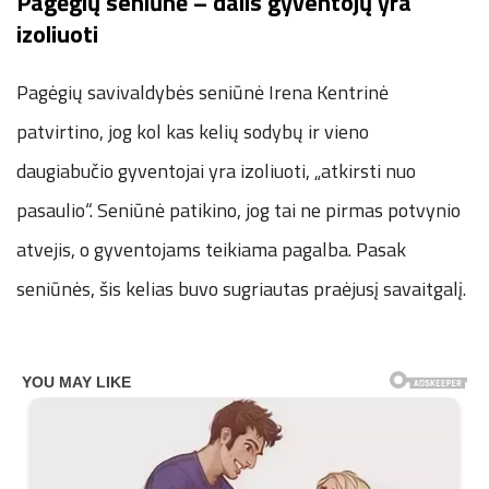
Pagėgių seniūnė – dalis gyventojų yra
izoliuoti
Pagėgių savivaldybės seniūnė Irena Kentrinė
patvirtino, jog kol kas kelių sodybų ir vieno
daugiabučio gyventojai yra izoliuoti, „atkirsti nuo
pasaulio“. Seniūnė patikino, jog tai ne pirmas potvynio
atvejis, o gyventojams teikiama pagalba. Pasak
seniūnės, šis kelias buvo sugriautas praėjusį savaitgalį.