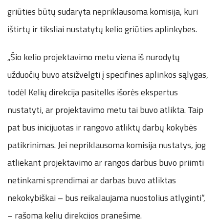
griūties būtų sudaryta nepriklausoma komisija, kuri
ištirtų ir tiksliai nustatytų kelio griūties aplinkybes.
„Šio kelio projektavimo metu viena iš nurodytų
užduočių buvo atsižvelgti į specifines aplinkos sąlygas,
todėl Kelių direkcija pasitelks išorės ekspertus
nustatyti, ar projektavimo metu tai buvo atlikta. Taip
pat bus inicijuotas ir rangovo atliktų darbų kokybės
patikrinimas. Jei nepriklausoma komisija nustatys, jog
atliekant projektavimo ar rangos darbus buvo priimti
netinkami sprendimai ar darbas buvo atliktas
nekokybiškai – bus reikalaujama nuostolius atlyginti“,
– rašoma kelių direkcijos pranešime.