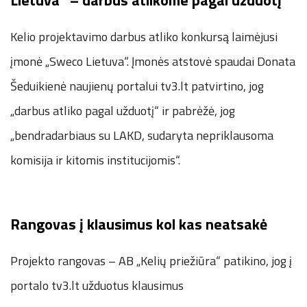
Lietuva“ – darbus atlikome pagal užduotį
Kelio projektavimo darbus atliko konkursą laimėjusi
įmonė „Sweco Lietuva“. Įmonės atstovė spaudai Donata
Šeduikienė naujienų portalui tv3.lt patvirtino, jog
„darbus atliko pagal užduotį“ ir pabrėžė, jog
„bendradarbiaus su LAKD, sudaryta nepriklausoma
komisija ir kitomis institucijomis“.
Rangovas į klausimus kol kas neatsakė
Projekto rangovas – AB „Kelių priežiūra“ patikino, jog į
portalo tv3.lt užduotus klausimus