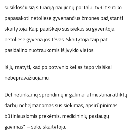
susiklosčiusią situaciją naujienų portalui tv3.lt sutiko
papasakoti netoliese gyvenančius žmones pažįstanti
skaitytoja. Kaip paaiškėjo susisiekus su gyventoja,
netoliese gyvena jos tėvas. Skaitytoja taip pat
pasidalino nuotraukomis iš įvykio vietos.
Iš jų matyti, kad po potvynio kelias tapo visiškai
nebepravažiuojamu.
Dėl netinkamų sprendimų ir galimai atmestinai atliktų
darbų nebeįmanomas susisiekimas, apsirūpinimas
būtiniausiomis prekėmis, medicininių paslaugų
gavimas“, – sakė skaitytoja.