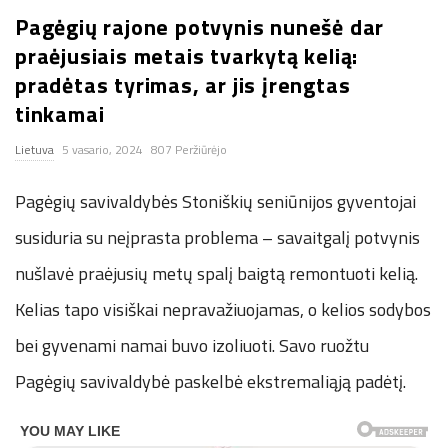
Pagėgių rajone potvynis nunešė dar
n
praėjusiais metais tvarkytą kelią:
.
pradėtas tyrimas, ar jis įrengtas
tinkamai
n
Lietuva
5 vasario, 2024
807 Peržiūrėjo
e
Pagėgių savivaldybės Stoniškių seniūnijos gyventojai
t
susiduria su neįprasta problema – savaitgalį potvynis
nušlavė praėjusių metų spalį baigtą remontuoti kelią.
Kelias tapo visiškai nepravažiuojamas, o kelios sodybos
bei gyvenami namai buvo izoliuoti. Savo ruožtu
Pagėgių savivaldybė paskelbė ekstremaliąją padėtį.