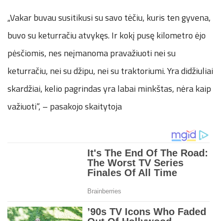
„Vakar buvau susitikusi su savo tėčiu, kuris ten gyvena,
buvo su keturračiu atvykęs. Ir kokį pusę kilometro ėjo
pėsčiomis, nes neįmanoma pravažiuoti nei su
keturračiu, nei su džipu, nei su traktoriumi. Yra didžiuliai
skardžiai, kelio pagrindas yra labai minkštas, nėra kaip
važiuoti“, – pasakojo skaitytoja