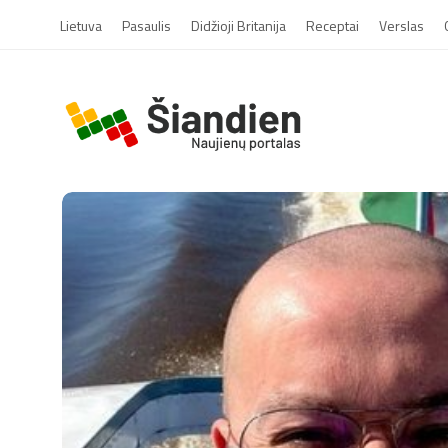
Lietuva
Pasaulis
Didžioji Britanija
Receptai
Verslas
S
i
a
n
d
i
e