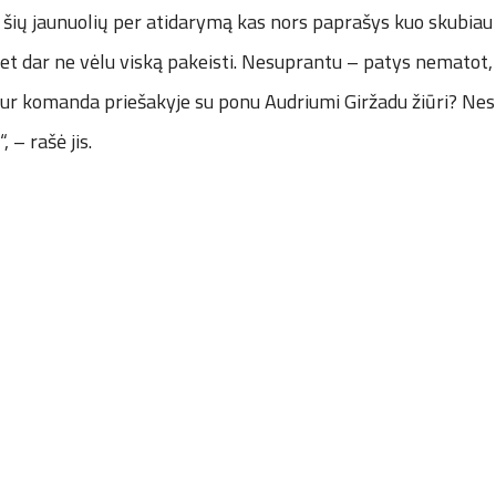
 šių jaunuolių per atidarymą kas nors paprašys kuo skubiau 
Bet dar ne vėlu viską pakeisti. Nesuprantu – patys nematot,
Kur komanda priešakyje su ponu Audriumi Giržadu žiūri? Nes 
 – rašė jis.