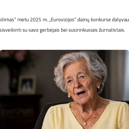
kilimas“ metu 2025 m. „Eurovizijos“ dainų konkurse dalyvauj
asisveikinti su savo gerbėjais bei susirinkusiais žurnalistais.