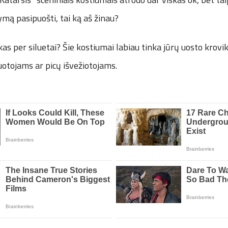
ymą pasipuošti, tai ką aš žinau?
kas per siluetai? Šie kostiumai labiau tinka jūrų uosto krovi
otojams ar picų išvežiotojams.