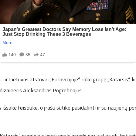
 – ir Lietuvos atstovai „Eurovizijoje“ roko grupė „Katarsis“, 
 dizaineris Aleksandras Pogrebnojus.
išsakė feisbuke, o įrašu sutiko pasidalinti ir su naujienų por
Katarsis“ sceniniais kostiumais atrodo dar viskas ok, bet taip