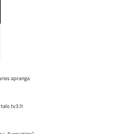
kurios apranga
talo tv3.lt
 į „Eurovizijos“