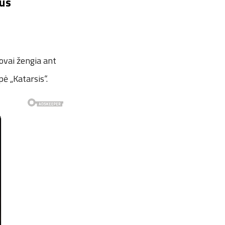
sus
ovai žengia ant
pė „Katarsis“.