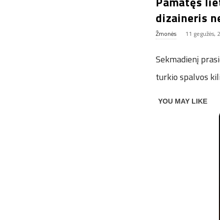
Pamatęs lie
dizaineris 
Žmonės
11 gegužės, 
Sekmadienį prasid
turkio spalvos kil