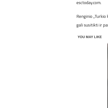
esctoday.com.
Renginio „Turkio 
gali susitikti ir p