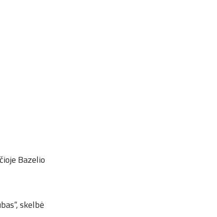
čioje Bazelio
ubas“, skelbė