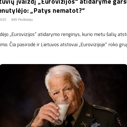
tuvių įvaizdį „Eurovizijos“ atidaryme gar
nenutylėjo: „Patys nematot?“
2025
965 Peržiūrėjo
ėjo „Eurovizijos“ atidarymo renginys, kurio metu šalių atst
imo. Čia pasirodė ir Lietuvos atstovai „Eurovizijoje“ roko gru