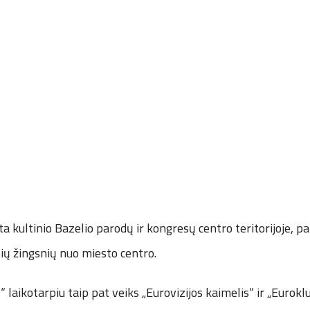
a kultinio Bazelio parodų ir kongresų centro teritorijoje, pa
elių žingsnių nuo miesto centro.
“ laikotarpiu taip pat veiks „Eurovizijos kaimelis“ ir „Eurokl