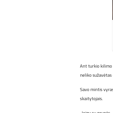
Ant turkio kilimo
neliko sužavėtas
Savo mintis vyras 
skaitytojais.
„Jeigu su grupės „