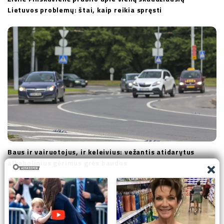
Lietuvos problemų: štai, kaip reikia spręsti
Baus ir vairuotojus, ir keleivius: vežantis atidarytus
alkoholinius gėrimus grės baudos