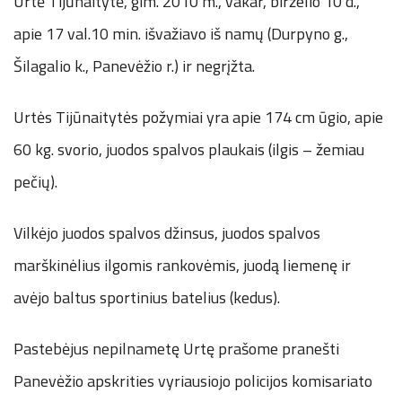
Urtė Tijūnaitytė, gim. 2010 m., vakar, birželio 10 d.,
apie 17 val.10 min. išvažiavo iš namų (Durpyno g.,
Šilagalio k., Panevėžio r.) ir negrįžta.
Urtės Tijūnaitytės požymiai yra apie 174 cm ūgio, apie
60 kg. svorio, juodos spalvos plaukais (ilgis – žemiau
pečių).
Vilkėjo juodos spalvos džinsus, juodos spalvos
marškinėlius ilgomis rankovėmis, juodą liemenę ir
avėjo baltus sportinius batelius (kedus).
Pastebėjus nepilnametę Urtę prašome pranešti
Panevėžio apskrities vyriausiojo policijos komisariato