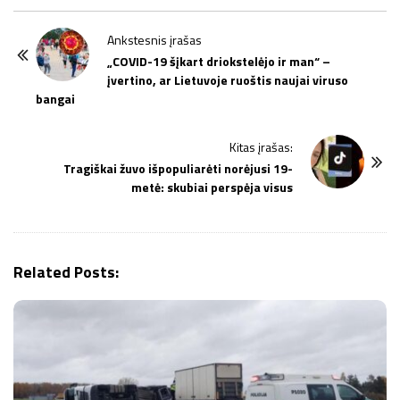
P
Ankstesnis įrašas
o
„COVID-19 šįkart driokstelėjo ir man“ –
įvertino, ar Lietuvoje ruoštis naujai viruso
s
bangai
t
N
Kitas įrašas:
a
Tragiškai žuvo išpopuliarėti norėjusi 19-
v
metė: skubiai perspėja visus
i
g
a
Related Posts:
t
i
o
n