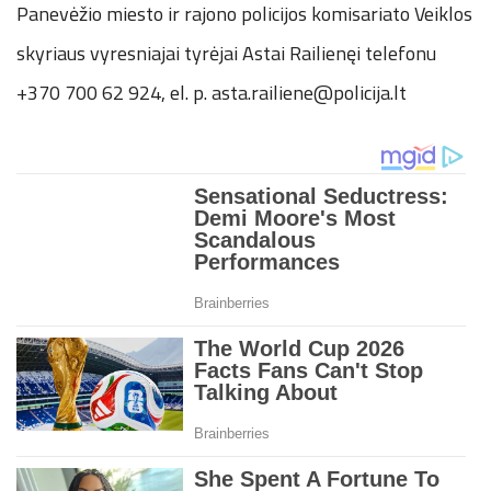
Panevėžio miesto ir rajono policijos komisariato Veiklos
skyriaus vyresniajai tyrėjai Astai Railienęi telefonu
+370 700 62 924, el. p. asta.railiene@policija.lt