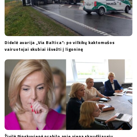
Didelė avarija „Via Baltica“: po vilkikų kaktomušos
vairuotojai skubiai išvežti į ligoninę
Živilė Pinskuvienė prabilo apie vieną skaudžiausių