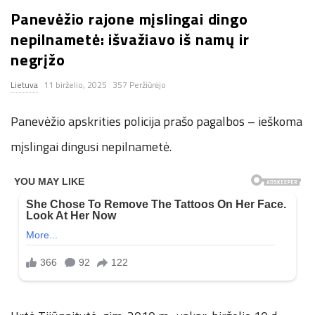
Panevėžio rajone mįslingai dingo
n
nepilnametė: išvažiavo iš namų ir
.
negrįžo
Lietuva
11 birželio, 2025
357 Peržiūrėjo
n
Panevėžio apskrities policija prašo pagalbos – ieškoma
e
mįslingai dingusi nepilnametė.
t