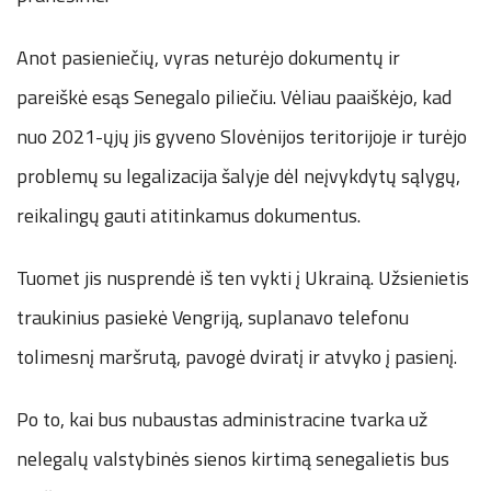
Anot pasieniečių, vyras neturėjo dokumentų ir
pareiškė esąs Senegalo piliečiu. Vėliau paaiškėjo, kad
nuo 2021-ųjų jis gyveno Slovėnijos teritorijoje ir turėjo
problemų su legalizacija šalyje dėl neįvykdytų sąlygų,
reikalingų gauti atitinkamus dokumentus.
Tuomet jis nusprendė iš ten vykti į Ukrainą. Užsienietis
traukinius pasiekė Vengriją, suplanavo telefonu
tolimesnį maršrutą, pavogė dviratį ir atvyko į pasienį.
Po to, kai bus nubaustas administracine tvarka už
nelegalų valstybinės sienos kirtimą senegalietis bus