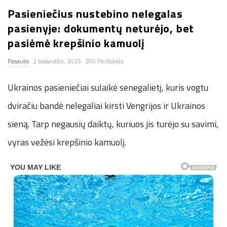
Pasieniečius nustebino nelegalas
n
pasienyje: dokumentų neturėjo, bet
.
pasiėmė krepšinio kamuolį
Pasaulis
2 balandžio, 2025
205 Peržiūrėjo
n
Ukrainos pasieniečiai sulaikė senegalietį, kuris vogtu
e
dviračiu bandė nelegaliai kirsti Vengrijos ir Ukrainos
t
sieną. Tarp negausių daiktų, kuriuos jis turėjo su savimi,
vyras vežėsi krepšinio kamuolį.