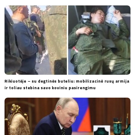
Rikiuotėje – su degtinės buteliu: mobilizacinė rusų armija
ir toliau stebina savo koviniu pasirengimu