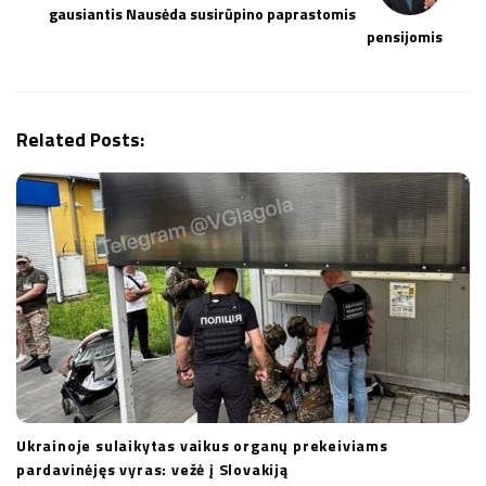
a
gausiantis Nausėda susirūpino paprastomis
v
pensijomis
i
g
a
Related Posts:
t
i
o
n
Ukrainoje sulaikytas vaikus organų prekeiviams
pardavinėjęs vyras: vežė į Slovakiją