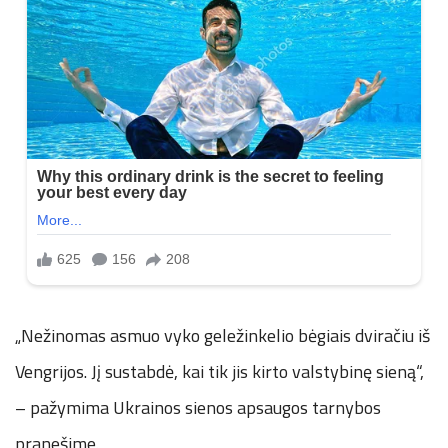
„Nežinomas asmuo vyko geležinkelio bėgiais dviračiu iš
Vengrijos. Jį sustabdė, kai tik jis kirto valstybinę sieną“,
– pažymima Ukrainos sienos apsaugos tarnybos
pranešime.