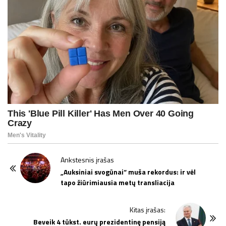
P
Ankstesnis įrašas
o
„Auksiniai svogūnai“ muša rekordus: ir vėl
tapo žiūrimiausia metų transliacija
s
t
Kitas įrašas:
N
Beveik 4 tūkst. eurų prezidentinę pensiją