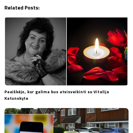
g
Related Posts:
a
t
i
o
n
Paaiškėjo, kur galima bus atsisveikinti su Vitalija
Katunskyte