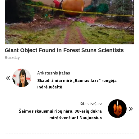
P
Ankstesnis įrašas
o
Skaudi žinia: mirė „Kaunas Jazz“ rengėja
Indrė Jučaitė
s
t
Kitas įrašas:
N
Šeimos skausmui ribų nėra: 38-erių dukra
a
mirė švenčiant Naujuosius
v
i