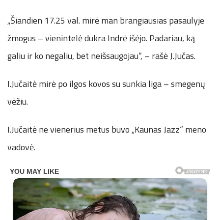
„Šiandien 17.25 val. mirė man brangiausias pasaulyje
žmogus – vienintelė dukra Indrė išėjo. Padariau, ką
galiu ir ko negaliu, bet neišsaugojau“, – rašė J.Jučas.
I.Jučaitė mirė po ilgos kovos su sunkia liga – smegenų
vėžiu.
I.Jučaitė ne vienerius metus buvo „Kaunas Jazz“ meno
vadovė.