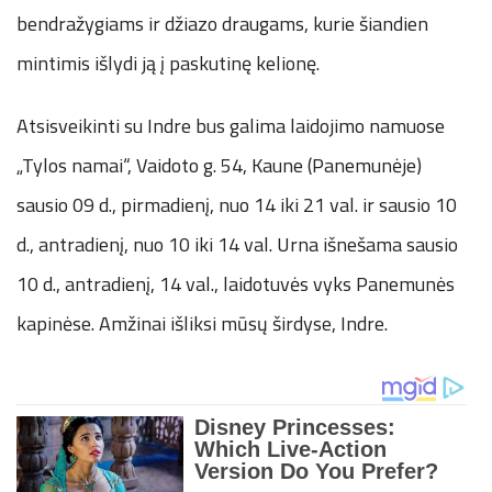
bendražygiams ir džiazo draugams, kurie šiandien
mintimis išlydi ją į paskutinę kelionę.
Atsisveikinti su Indre bus galima laidojimo namuose
„Tylos namai“, Vaidoto g. 54, Kaune (Panemunėje)
sausio 09 d., pirmadienį, nuo 14 iki 21 val. ir sausio 10
d., antradienį, nuo 10 iki 14 val. Urna išnešama sausio
10 d., antradienį, 14 val., laidotuvės vyks Panemunės
kapinėse. Amžinai išliksi mūsų širdyse, Indre.