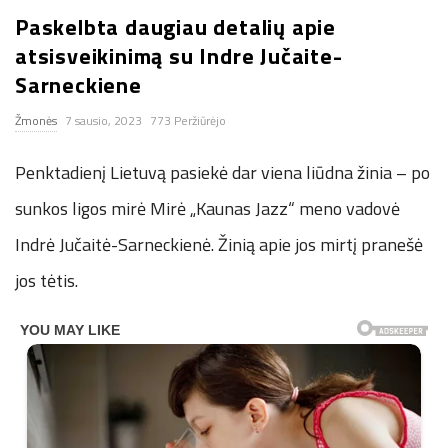
Paskelbta daugiau detalių apie
n
atsisveikinimą su Indre Jučaite-
.
Sarneckiene
Žmonės
7 sausio, 2023
773 Peržiūrėjo
n
Penktadienį Lietuvą pasiekė dar viena liūdna žinia – po
e
sunkos ligos mirė Mirė „Kaunas Jazz“ meno vadovė
t
Indrė Jučaitė-Sarneckienė. Žinią apie jos mirtį pranešė
jos tėtis.