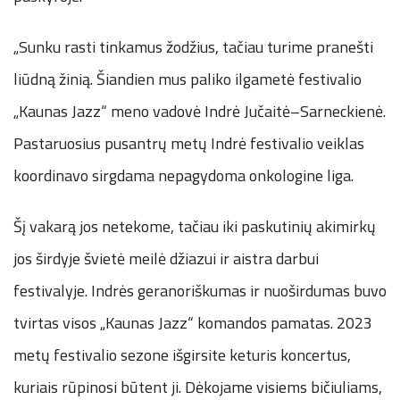
„Sunku rasti tinkamus žodžius, tačiau turime pranešti
liūdną žinią. Šiandien mus paliko ilgametė festivalio
„Kaunas Jazz“ meno vadovė Indrė Jučaitė–Sarneckienė.
Pastaruosius pusantrų metų Indrė festivalio veiklas
koordinavo sirgdama nepagydoma onkologine liga.
Šį vakarą jos netekome, tačiau iki paskutinių akimirkų
jos širdyje švietė meilė džiazui ir aistra darbui
festivalyje. Indrės geranoriškumas ir nuoširdumas buvo
tvirtas visos „Kaunas Jazz“ komandos pamatas. 2023
metų festivalio sezone išgirsite keturis koncertus,
kuriais rūpinosi būtent ji. Dėkojame visiems bičiuliams,