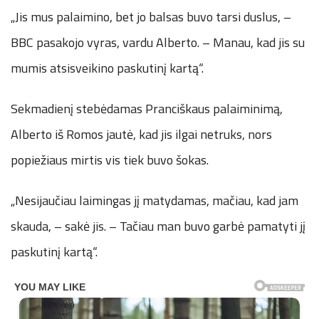
„Jis mus palaimino, bet jo balsas buvo tarsi duslus, –
BBC pasakojo vyras, vardu Alberto. – Manau, kad jis su
mumis atsisveikino paskutinį kartą“.
Sekmadienį stebėdamas Pranciškaus palaiminimą,
Alberto iš Romos jautė, kad jis ilgai netruks, nors
popiežiaus mirtis vis tiek buvo šokas.
„Nesijaučiau laimingas jį matydamas, mačiau, kad jam
skauda, – sakė jis. – Tačiau man buvo garbė pamatyti jį
paskutinį kartą“.