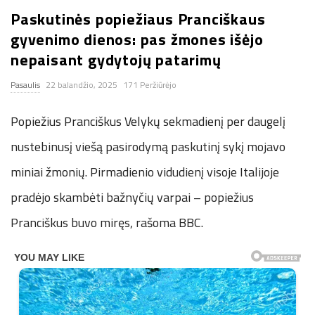
Paskutinės popiežiaus Pranciškaus
n
gyvenimo dienos: pas žmones išėjo
.
nepaisant gydytojų patarimų
Pasaulis
22 balandžio, 2025
171 Peržiūrėjo
n
Popiežius Pranciškus Velykų sekmadienį per daugelį
e
nustebinusį viešą pasirodymą paskutinį sykį mojavo
t
miniai žmonių. Pirmadienio vidudienį visoje Italijoje
pradėjo skambėti bažnyčių varpai – popiežius
Pranciškus buvo miręs, rašoma BBC.