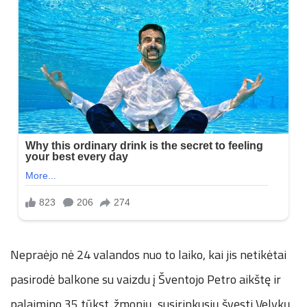
Nepraėjo nė 24 valandos nuo to laiko, kai jis netikėtai
pasirodė balkone su vaizdu į Šventojo Petro aikštę ir
palaimino 35 tūkst. žmonių, susirinkusių švęsti Velykų