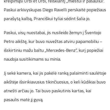
kreipimąsi Urbi et Orbi, reiškiantį „miestui ir pasauliui“.
Paskui arkivyskupas Diego Ravelli perskaitė popiežiaus
parašytą kalbą, Pranciškui tyliai sėdint šalia jo.
Paskui, visų nuostabai, jis nusileido žemyn į Šventojo
Petro aikštę, kur buvo nuvežtas atviru papamobiliu –
išskirtiniu mažu baltu „Mercedes-Benz“, kurį popiežiai
naudoja susitikimams su minia.
Jį sekė kamera, kai jis pakėlė ranką palaiminti saulėtoje
aikštėje išsirikiavusius tikinčiuosius, o keli kūdikiai buvo
atnešti arčiau jo. Tai buvo paskutinis kartas, kai
pasaulis matė jį gyvą.