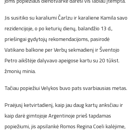
joms popiežiaus dienotvarkė darėsi vis labiau įtempta.
Jis susitiko su karaliumi Čarlzu ir karaliene Kamila savo
rezidencijoje, o po keturių dienų, balandžio 13 d.,
priešingai gydytojų rekomendacijoms, pasirodė
Vatikano balkone per Verbų sekmadienį ir Šventojo
Petro aikštėje dalyvavo apeigose kartu su 20 tūkst.
žmonių minia.
Tačiau popiežiui Velykos buvo pats svarbiausias metas.
Praėjusį ketvirtadienį, kaip jau daug kartų anksčiau ir
kaip darė gimtojoje Argentinoje prieš tapdamas
popiežiumi, jis apsilankė Romos Regina Coeli kalėjime,