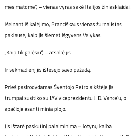
mes matome“, – vienas vyras sakė Italijos žiniasklaidai.
Išeinant iš kalėjimo, Pranciškaus vienas žurnalistas
paklausė, kaip jis šiemet išgyvens Velykas.
„Kaip tik galėsiu“, – atsakė jis.
Ir sekmadienį jis ištesėjo savo pažadą.
Prieš pasirodydamas Šventojo Petro aikštėje jis
trumpai susitiko su JAV viceprezidentu J. D. Vance’u, o
apačioje esanti minia plojo.
Jis ištarė paskutinį palaiminimą – lotynų kalba