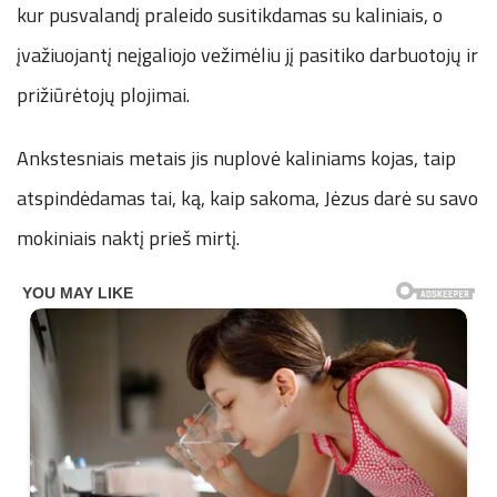
kur pusvalandį praleido susitikdamas su kaliniais, o
įvažiuojantį neįgaliojo vežimėliu jį pasitiko darbuotojų ir
prižiūrėtojų plojimai.
Ankstesniais metais jis nuplovė kaliniams kojas, taip
atspindėdamas tai, ką, kaip sakoma, Jėzus darė su savo
mokiniais naktį prieš mirtį.