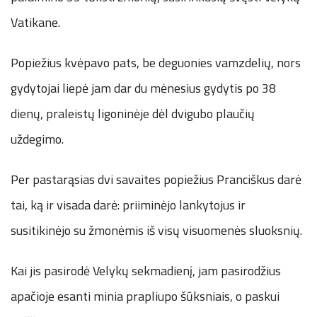
Vatikane.
Popiežius kvėpavo pats, be deguonies vamzdelių, nors
gydytojai liepė jam dar du mėnesius gydytis po 38
dienų, praleistų ligoninėje dėl dvigubo plaučių
uždegimo.
Per pastarąsias dvi savaites popiežius Pranciškus darė
tai, ką ir visada darė: priiminėjo lankytojus ir
susitikinėjo su žmonėmis iš visų visuomenės sluoksnių.
Kai jis pasirodė Velykų sekmadienį, jam pasirodžius
apačioje esanti minia prapliupo šūksniais, o paskui