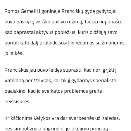
Romos Gemelli ligoninėje Pranciškų gydę gydytojai
buvo paskyrę visiško poilsio režimą, tačiau nepanašu,
kad paprastai aktyvus popiežius, kuris didžiąją savo
pontifikato dalį praleido susitikinėdamas su žmonėmis,
jo laikėsi.
Pranciškus jau buvo leidęs suprasti, kad nori grįžti į
Vatikaną per Velykas, kai tik jį gydantys specialistai
paaiškino, kad jo sveikatos problemos greitai
neišsispręs.
Krikščionims Velykos yra dar svarbesnės už Kalėdas,
nes simbolizuoja pagrindinį jų tikėjimo principą –