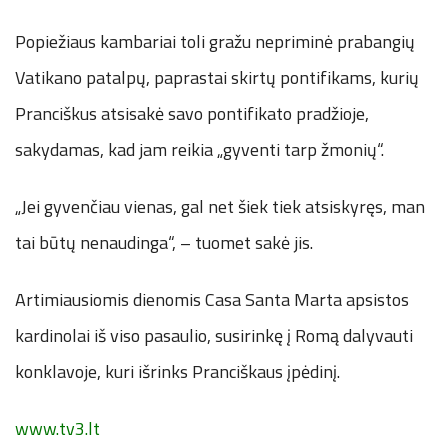
Popiežiaus kambariai toli gražu nepriminė prabangių
Vatikano patalpų, paprastai skirtų pontifikams, kurių
Pranciškus atsisakė savo pontifikato pradžioje,
sakydamas, kad jam reikia „gyventi tarp žmonių“.
„Jei gyvenčiau vienas, gal net šiek tiek atsiskyręs, man
tai būtų nenaudinga“, – tuomet sakė jis.
Artimiausiomis dienomis Casa Santa Marta apsistos
kardinolai iš viso pasaulio, susirinkę į Romą dalyvauti
konklavoje, kuri išrinks Pranciškaus įpėdinį.
www.tv3.lt