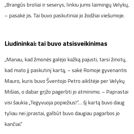
„Brangūs broliai ir seserys, linkiu jums laimingų Velykų,
– pasakė jis. Tai buvo paskutiniai jo žodžiai viešumoje.
Liudininkai: tai buvo atsisveikinimas
„Manau, kad žmonės galėjo kažką pajusti, tarsi žinotų,
kad mato jį paskutinį kartą, – sakė Romoje gyvenantis
Mauro, kuris buvo Šventojo Petro aikštėje per Velykų
Mišias, o dabar grįžo pagerbti jo atminimo. – Paprastai
visi šaukia „Tegyvuoja popiežius!“… šį kartą buvo daug
tyliau nei įprastai, galbūt buvo daugiau pagarbos jo
kančiai.“