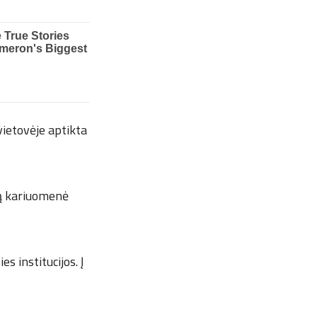
vietovėje aptikta
rą kariuomenė
s institucijos. Į