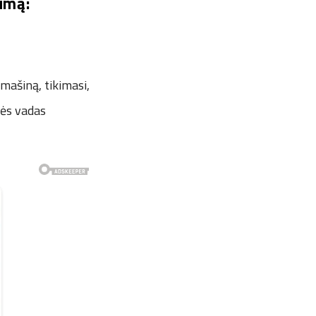
umą:
mašiną, tikimasi,
nės vadas