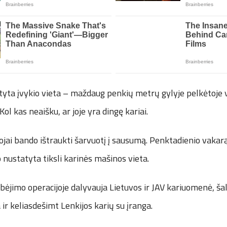
tyta įvykio vieta – maždaug penkių metrų gylyje pelkėtoje 
ol kas neaišku, ar joje yra dingę kariai.
ojai bando ištraukti šarvuotį į sausumą. Penktadienio vaka
 nustatyta tiksli karinės mašinos vieta.
ėjimo operacijoje dalyvauja Lietuvos ir JAV kariuomenė, šalie
ir keliasdešimt Lenkijos karių su įranga.