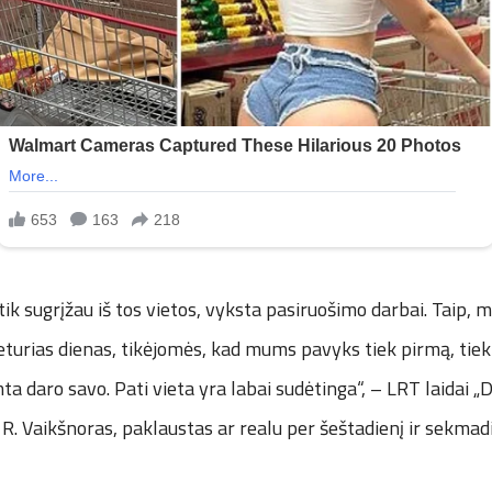
tik sugrįžau iš tos vietos, vyksta pasiruošimo darbai. Taip, 
 keturias dienas, tikėjomės, kad mums pavyks tiek pirmą, tiek
mta daro savo. Pati vieta yra labai sudėtinga“, – LRT laidai 
R. Vaikšnoras, paklaustas ar realu per šeštadienį ir sekmadi