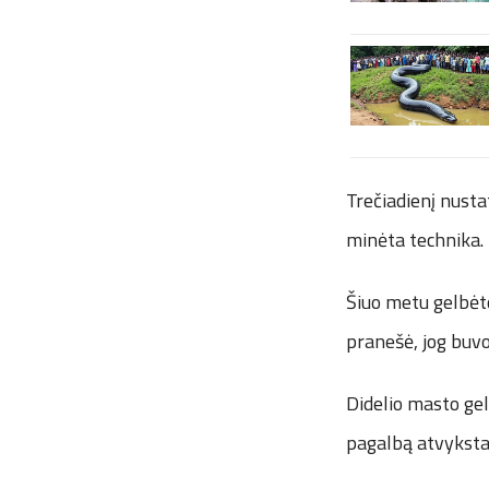
Trečiadienį nusta
minėta technika. K
Šiuo metu gelbėt
pranešė, jog buvo
Didelio masto gelb
pagalbą atvyksta 