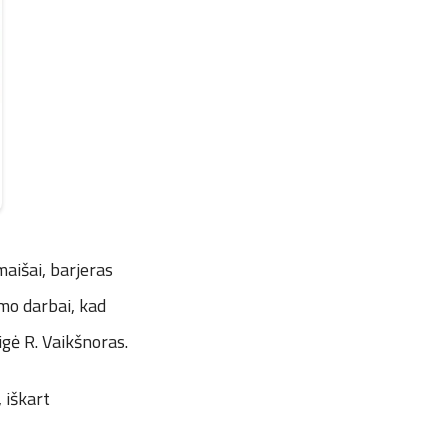
aišai, barjeras
mo darbai, kad
igė R. Vaikšnoras.
 iškart