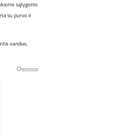
 tokioms sąlygoms
ėta su purvo ir
ntis vanduo,