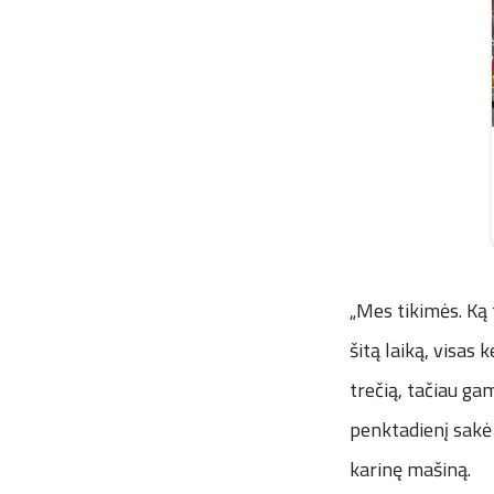
„Mes tikimės. Ką 
šitą laiką, visas
trečią, tačiau ga
penktadienį sakė 
karinę mašiną.