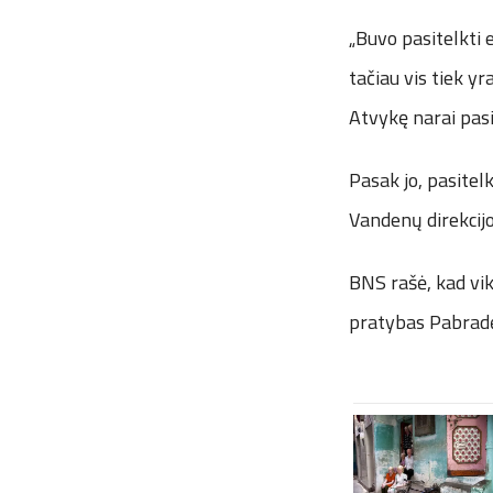
„Buvo pasitelkti 
tačiau vis tiek yr
Atvykę narai pasi
Pasak jo, pasitel
Vandenų direkcijos
BNS rašė, kad vik
pratybas Pabradė