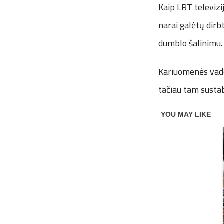
Kaip LRT televizi
narai galėtų dirb
dumblo šalinimu.
Kariuomenės vado 
tačiau tam sustab