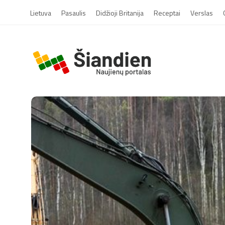
Lietuva
Pasaulis
Didžioji Britanija
Receptai
Verslas
S
i
a
n
d
i
e