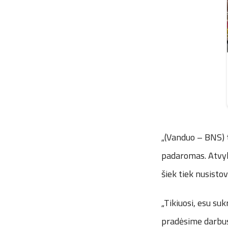
„(Vanduo – BNS) t
padaromas. Atvyk
šiek tiek nusisto
„Tikiuosi, esu suk
pradėsime darbus“