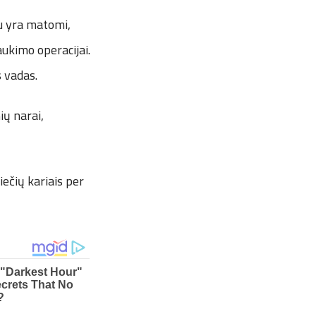
au yra matomi,
raukimo operacijai.
s vadas.
ių narai,
ečių kariais per