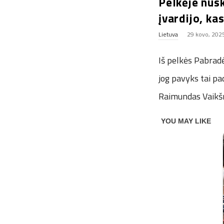
Pelkėje nus
įvardijo, kas
Lietuva
29 kovo, 202
Iš pelkės Pabradė
jog pavyks tai pa
Raimundas Vaikš