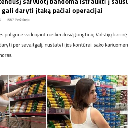
kendusį šarvuotį bandoma ištraukti į saus
 gali daryti įtaką pačiai operacijai
5
1587 Peržiūrėjo
s poligone vaduojant nuskendusią Jungtinių Valstijų karinę 
daryti per savaitgalį, nustatyti jos kontūrai, sako kariuome
noras.