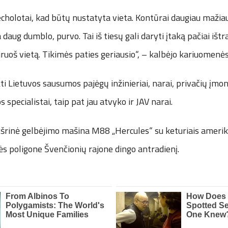
echolotai, kad būtų nustatyta vieta. Kontūrai daugiau maži
a daug dumblo, purvo. Tai iš tiesų gali daryti įtaką pačiai išt
ruoš vietą. Tikimės paties geriausio“, – kalbėjo kariuomenė
kti Lietuvos sausumos pajėgų inžinieriai, narai, privačių įmon
 specialistai, taip pat jau atvyko ir JAV narai.
šrinė gelbėjimo mašina M88 „Hercules“ su keturiais ameriki
s poligone Švenčionių rajone dingo antradienį.