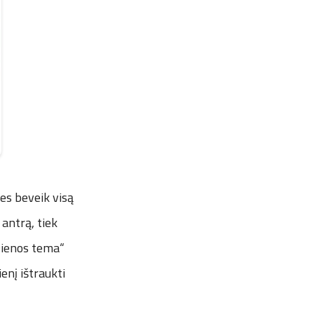
mes beveik visą
 antrą, tiek
„Dienos tema“
enį ištraukti