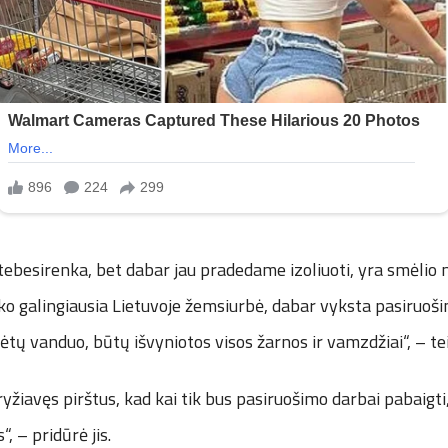
ebesirenka, bet dabar jau pradedame izoliuoti, yra smėlio m
o galingiausia Lietuvoje žemsiurbė, dabar vyksta pasiruoši
vėtų vanduo, būtų išvyniotos visos žarnos ir vamzdžiai“, – te
ryžiavęs pirštus, kad kai tik bus pasiruošimo darbai pabaigti,
, – pridūrė jis.