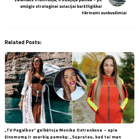
N
smūgio strateginei aviacijai karštligiškai
a
tikrinami sunkvežimiai
v
i
g
Related Posts:
a
t
i
o
n
„TV Pagalbos“ gelbėtoja Monika Ostrenkova – apie
žinomumą ir svarbią pamoką: „Supratau, kad tai man