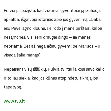
Fulvia pripažįsta, kad vietiniai gyventojai ją izoliuoja,
apkalba, išgalvoja istorijas apie jos gyvenimą. „Dabar
esu Peveragno klounė. Jie rodo į mane pirštais, kalba
nesąmones. Visi seni draugai dingo – jie manęs
nepriėmė. Bet aš negalėčiau gyventi be Marisos – ji
visada šalia manęs.“
Nepaisant visų iššūkių, Fulvia tvirtai laikosi savo kelio
ir toliau siekia, kad jos kūnas atspindėtų tikrąją jos
tapatybę.
www.tv3.lt