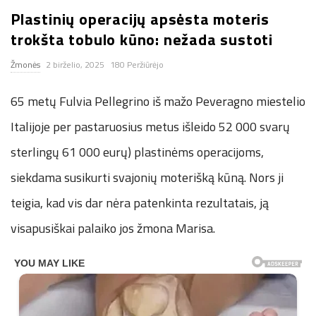
Plastinių operacijų apsėsta moteris
n
trokšta tobulo kūno: nežada sustoti
.
Žmonės
2 birželio, 2025
180 Peržiūrėjo
n
65 metų Fulvia Pellegrino iš mažo Peveragno miestelio
e
Italijoje per pastaruosius metus išleido 52 000 svarų
sterlingų 61 000 eurų) plastinėms operacijoms,
t
siekdama susikurti svajonių moterišką kūną. Nors ji
teigia, kad vis dar nėra patenkinta rezultatais, ją
visapusiškai palaiko jos žmona Marisa.