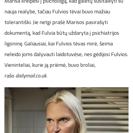
Marisa kreipėsi į psichologą, kad galėtų susitaikyti su
nauja realybe, tačiau Fulvios tėvai buvo mažiau
tolerantiški. Jie netgi prašė Marisos pasirašyti
dokumentą, kad Fulvia būtų uždaryta į psichiatrijos
ligoninę. Galiausiai, kai Fulvios tėvas mirė, šeima
neleido joms dalyvauti laidotuvėse, nes gėdijosi Fulvios.
Vieninteliai, kurie ją priėmė, buvo broliai,
rašo
dailymail.co.uk.