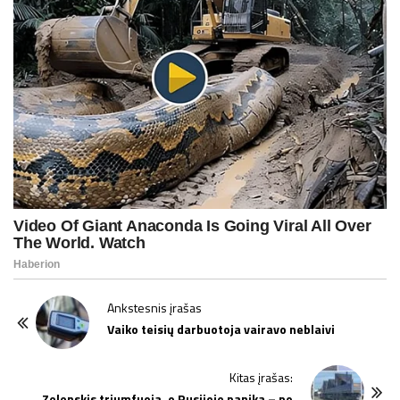
P
Ankstesnis įrašas
o
Vaiko teisių darbuotoja vairavo neblaivi
s
t
Kitas įrašas:
Zelenskis triumfuoja, o Rusijoje panika – po