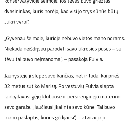
konservatyvioje šeimoje. Jos tėvas buvo griežtas
dvasininkas, kuris norėjo, kad visi jo trys sūnūs būtų
„tikri vyrai“.
„Gyvenau šeimoje, kurioje nebuvo vietos mano norams.
Niekada neišdrįsau parodyti savo tikrosios pusės – su
tėvu tai buvo neįmanoma“, – pasakoja Fulvia.
Jaunystėje ji slėpė savo kančias, net ir tada, kai prieš
32 metus sutiko Marisą. Po vestuvių Fulvia slapta
lankydavosi gėjų klubuose ir persirenginėjo moterimi
savo garaže. „Jaučiausi įkalinta savo kūne. Tai buvo
mano paslaptis, kurios gėdijausi“, – atvirauja ji.