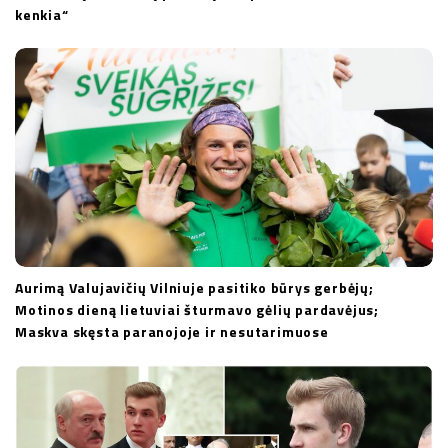
kenkia“
Aurimą Valujavičių Vilniuje pasitiko būrys gerbėjų;
Motinos dieną lietuviai šturmavo gėlių pardavėjus;
Maskva skęsta paranojoje ir nesutarimuose