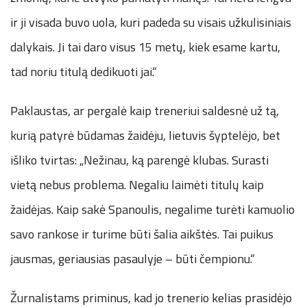
ir ji visada buvo uola, kuri padeda su visais užkulisiniais
dalykais. Ji tai daro visus 15 metų, kiek esame kartu,
tad noriu titulą dedikuoti jai.“
Paklaustas, ar pergalė kaip treneriui saldesnė už tą,
kurią patyrė būdamas žaidėju, lietuvis šyptelėjo, bet
išliko tvirtas: „Nežinau, ką parengė klubas. Surasti
vietą nebus problema. Negaliu laimėti titulų kaip
žaidėjas. Kaip sakė Spanoulis, negalime turėti kamuolio
savo rankose ir turime būti šalia aikštės. Tai puikus
jausmas, geriausias pasaulyje – būti čempionu.“
Žurnalistams priminus, kad jo trenerio kelias prasidėjo