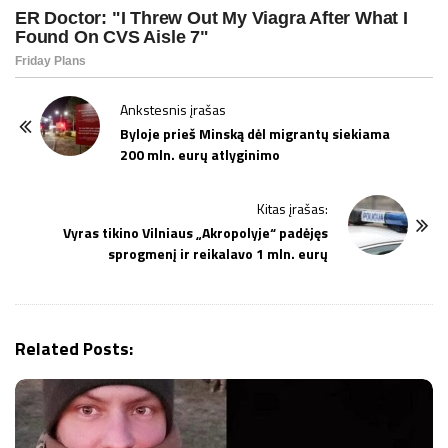
P
Ankstesnis įrašas
o
Byloje prieš Minską dėl migrantų siekiama
200 mln. eurų atlyginimo
s
t
Kitas įrašas:
N
Vyras tikino Vilniaus „Akropolyje“ padėjęs
a
sprogmenį ir reikalavo 1 mln. eurų
v
i
g
Related Posts:
a
t
i
o