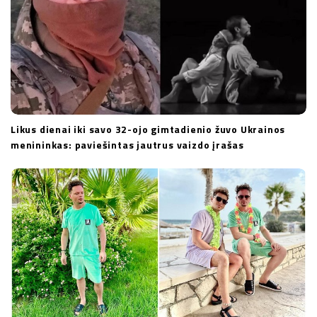
n
Likus dienai iki savo 32-ojo gimtadienio žuvo Ukrainos
menininkas: paviešintas jautrus vaizdo įrašas