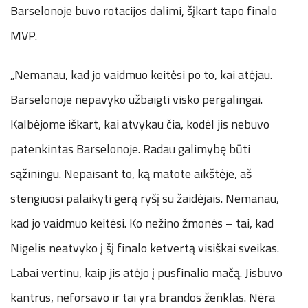
Barselonoje buvo rotacijos dalimi, šįkart tapo finalo
MVP.
„Nemanau, kad jo vaidmuo keitėsi po to, kai atėjau.
Barselonoje nepavyko užbaigti visko pergalingai.
Kalbėjome iškart, kai atvykau čia, kodėl jis nebuvo
patenkintas Barselonoje. Radau galimybę būti
sąžiningu. Nepaisant to, ką matote aikštėje, aš
stengiuosi palaikyti gerą ryšį su žaidėjais. Nemanau,
kad jo vaidmuo keitėsi. Ko nežino žmonės – tai, kad
Nigelis neatvyko į šį finalo ketvertą visiškai sveikas.
Labai vertinu, kaip jis atėjo į pusfinalio mačą. Jisbuvo
kantrus, neforsavo ir tai yra brandos ženklas. Nėra