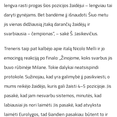
lengva rasti progas šios pozicijos žaidėjui – lengviau tai
daryti gynėjams. Bet bandėme jį išnaudoti. Šiuo metu
jis vienas didžiausią įtaką darančių žaidėjų ir
svarbiausia – čempionas“, – sakė Š. Jasikevičius.
Treneris taip pat kalbėjo apie italą Nicolo Melli ir jo
emocingą reakciją po finalo: „Žinojome, koks svarbus jis
buvo rūbinėje Milane. Tokie dalykai neatsispindi
protokole. Sužinojau, kad yra galimybė jį pasikviesti, o
mums reikėjo žaidėjo, kuris gali žaisti 4–5 pozicijoje. Jis
pasakė, kad jam nesvarbu sistemos, minutės, kad
labiausiai jis nori laimėti. Jis pasakė, kad atvyksta
laimėti Eurolygos, tad šiandien pasakiau: būtent to ir