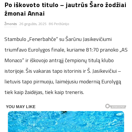
Po iškovoto titulo – jautrūs Šaro žodžiai
n
žmonai Annai
.
Žmonės
26 gegužės, 2025
86 Peržiūrėjo
n
Stambulo „Fenerbahče“ su Šarūnu Jasikevičiumi
triumfavo Eurolygos finale, kuriame 81:70 pranoko „AS
e
Monaco“ ir iškovojo antrąjį čempionų titulą klubo
t
istorijoje. Šis vakaras tapo istorinis ir Š. Jasikevičiui –
lietuvis tapo pirmuoju, laimėjusiu modernią Eurolygą
tiek kaip žaidėjas, tiek kaip treneris.