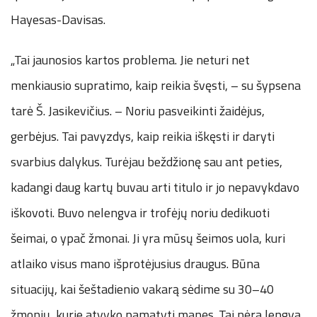
Hayesas-Davisas.
„Tai jaunosios kartos problema. Jie neturi net
menkiausio supratimo, kaip reikia švęsti, – su šypsena
tarė Š. Jasikevičius. – Noriu pasveikinti žaidėjus,
gerbėjus. Tai pavyzdys, kaip reikia iškęsti ir daryti
svarbius dalykus. Turėjau beždžionę sau ant peties,
kadangi daug kartų buvau arti titulo ir jo nepavykdavo
iškovoti. Buvo nelengva ir trofėjų noriu dedikuoti
šeimai, o ypač žmonai. Ji yra mūsų šeimos uola, kuri
atlaiko visus mano išprotėjusius draugus. Būna
situacijų, kai šeštadienio vakarą sėdime su 30–40
žmonių, kurie atvyko pamatyti manęs. Tai nėra lengva