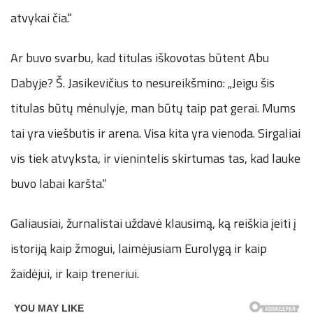
atvykai čia.“
Ar buvo svarbu, kad titulas iškovotas būtent Abu
Dabyje? Š. Jasikevičius to nesureikšmino: „Jeigu šis
titulas būtų mėnulyje, man būtų taip pat gerai. Mums
tai yra viešbutis ir arena. Visa kita yra vienoda. Sirgaliai
vis tiek atvyksta, ir vienintelis skirtumas tas, kad lauke
buvo labai karšta.“
Galiausiai, žurnalistai uždavė klausimą, ką reiškia įeiti į
istoriją kaip žmogui, laimėjusiam Eurolygą ir kaip
žaidėjui, ir kaip treneriui.