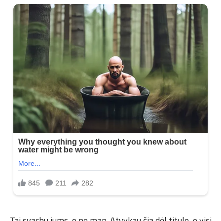
„Tai svarbu jums, o ne man. Atvykau čia dėl titulo, o visi