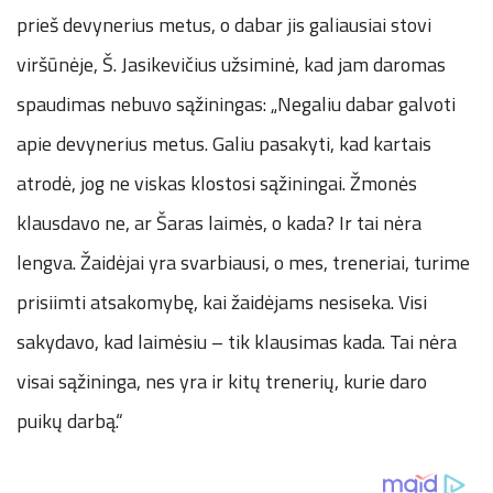
prieš devynerius metus, o dabar jis galiausiai stovi
viršūnėje, Š. Jasikevičius užsiminė, kad jam daromas
spaudimas nebuvo sąžiningas: „Negaliu dabar galvoti
apie devynerius metus. Galiu pasakyti, kad kartais
atrodė, jog ne viskas klostosi sąžiningai. Žmonės
klausdavo ne, ar Šaras laimės, o kada? Ir tai nėra
lengva. Žaidėjai yra svarbiausi, o mes, treneriai, turime
prisiimti atsakomybę, kai žaidėjams nesiseka. Visi
sakydavo, kad laimėsiu – tik klausimas kada. Tai nėra
visai sąžininga, nes yra ir kitų trenerių, kurie daro
puikų darbą.“