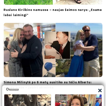
Ruslano Kirilkino namuose – naujas šeimos narys: „Esame
labai laimingi“
Simona Milinytė po 6 metų susitiko su tėčiu Albertu:
vaizdo įraše – jautri akimirka