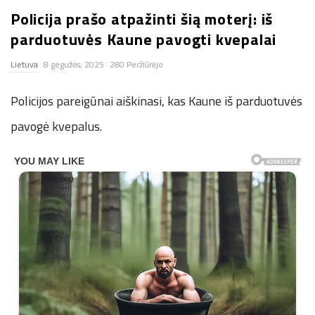
Policija prašo atpažinti šią moterį: iš
n
parduotuvės Kaune pavogti kvepalai
.
Lietuva
8 gegužės, 2025
280 Peržiūrėjo
n
Policijos pareigūnai aiškinasi, kas Kaune iš parduotuvės
e
pavogė kvepalus.
t