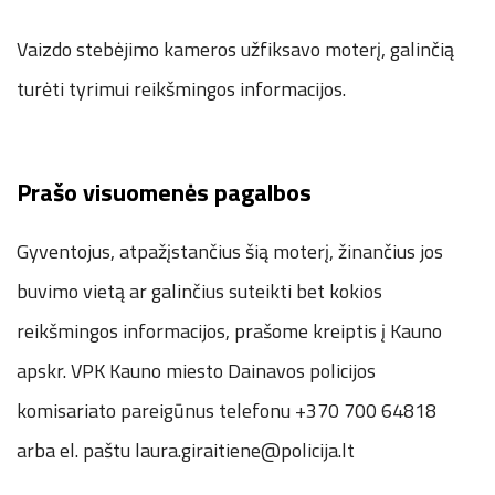
Vaizdo stebėjimo kameros užfiksavo moterį, galinčią
turėti tyrimui reikšmingos informacijos.
Prašo visuomenės pagalbos
Gyventojus, atpažįstančius šią moterį, žinančius jos
buvimo vietą ar galinčius suteikti bet kokios
reikšmingos informacijos, prašome kreiptis į Kauno
apskr. VPK Kauno miesto Dainavos policijos
komisariato pareigūnus telefonu +370 700 64818
arba el. paštu laura.giraitiene@policija.lt