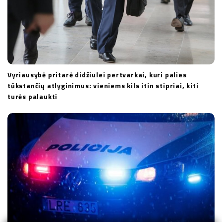
Vyriausybė pritarė didžiulei pertvarkai, kuri palies
tūkstančių atlyginimus: vieniems kils itin stipriai, kiti
turės palaukti