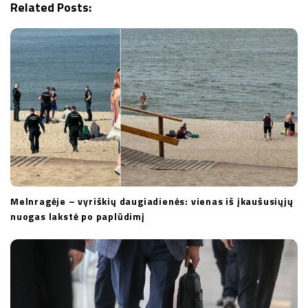
Related Posts:
i
o
n
Melnragėje – vyriškių daugiadienės: vienas iš įkaušusiųjų
nuogas lakstė po paplūdimį