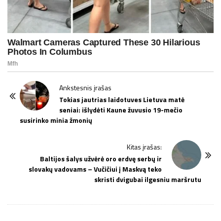
P
Ankstesnis įrašas
o
Tokias jautrias laidotuves Lietuva matė
seniai: išlydėti Kaune žuvusio 19-mečio
s
susirinko minia žmonių
t
N
Kitas įrašas:
a
Baltijos šalys užvėrė oro erdvę serbų ir
v
slovakų vadovams – Vučičiui į Maskvą teko
i
skristi dvigubai ilgesniu maršrutu
g
a
t