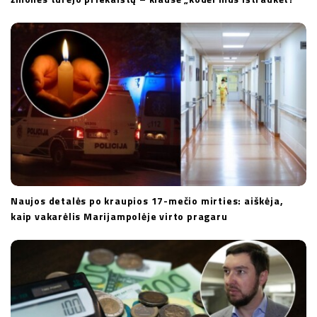
Naujos detalės po kraupios 17-mečio mirties: aiškėja,
kaip vakarėlis Marijampolėje virto pragaru