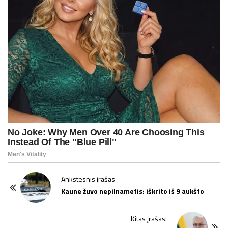
P
Ankstesnis įrašas
o
Kaune žuvo nepilnametis: iškrito iš 9 aukšto
s
t
Kitas įrašas: