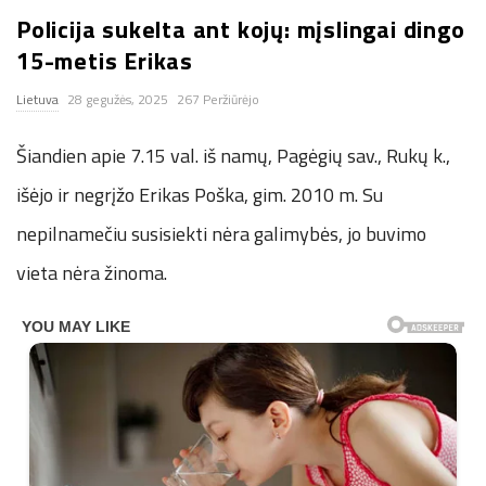
Policija sukelta ant kojų: mįslingai dingo
n
15-metis Erikas
.
Lietuva
28 gegužės, 2025
267 Peržiūrėjo
n
Šiandien apie 7.15 val. iš namų, Pagėgių sav., Rukų k.,
e
išėjo ir negrįžo Erikas Poška, gim. 2010 m. Su
nepilnamečiu susisiekti nėra galimybės, jo buvimo
t
vieta nėra žinoma.