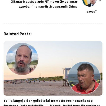
Gitanas Nausėda apie NT mokesčio pajamas
N
gynybai finansuoti: „Neapgaudinėkime
a
savęs“
v
i
g
Related Posts:
a
t
i
o
n
To Palangoje dar gelbėtojai nematė: vos nenuskendę
žmonės turėjo priekaištų – klausė „kodėl mus ištraukėt?“