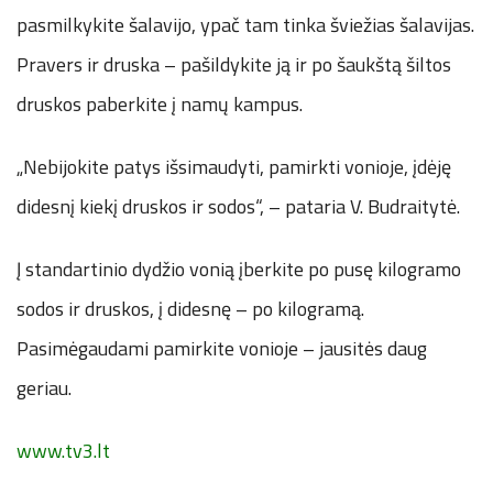
pasmilkykite šalavijo, ypač tam tinka šviežias šalavijas.
Pravers ir druska – pašildykite ją ir po šaukštą šiltos
druskos paberkite į namų kampus.
„Nebijokite patys išsimaudyti, pamirkti vonioje, įdėję
didesnį kiekį druskos ir sodos“, – pataria V. Budraitytė.
Į standartinio dydžio vonią įberkite po pusę kilogramo
sodos ir druskos, į didesnę – po kilogramą.
Pasimėgaudami pamirkite vonioje – jausitės daug
geriau.
www.tv3.lt