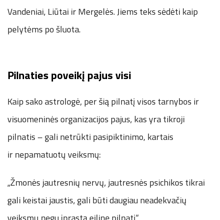
Vandeniai, Liūtai ir Mergelės. Jiems teks sėdėti kaip
pelytėms po šluota.
Pilnaties poveikį pajus visi
Kaip sako astrologė, per šią pilnatį visos tarnybos ir
visuomeninės organizacijos pajus, kas yra tikroji
pilnatis – gali netrūkti pasipiktinimo, kartais
ir nepamatuotų veiksmų:
„Žmonės jautresnių nervų, jautresnės psichikos tikrai
gali keistai jaustis, gali būti daugiau neadekvačių
veiksmų negu įprastą eilinę pilnatį.“