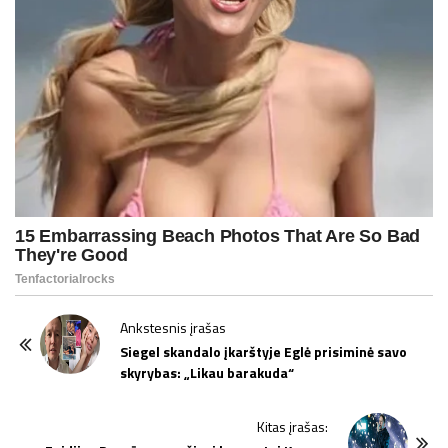
P
Ankstesnis įrašas
o
Siegel skandalo įkarštyje Eglė prisiminė savo
skyrybas: „Likau barakuda“
s
t
Kitas įrašas:
N