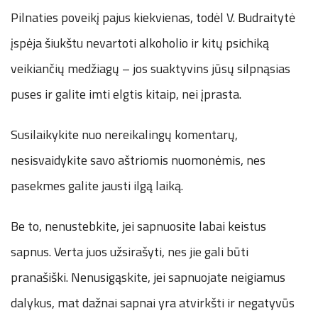
Pilnaties poveikį pajus kiekvienas, todėl V. Budraitytė
įspėja šiukštu nevartoti alkoholio ir kitų psichiką
veikiančių medžiagų – jos suaktyvins jūsų silpnąsias
puses ir galite imti elgtis kitaip, nei įprasta.
Susilaikykite nuo nereikalingų komentarų,
nesisvaidykite savo aštriomis nuomonėmis, nes
pasekmes galite jausti ilgą laiką.
Be to, nenustebkite, jei sapnuosite labai keistus
sapnus. Verta juos užsirašyti, nes jie gali būti
pranašiški. Nenusigąskite, jei sapnuojate neigiamus
dalykus, mat dažnai sapnai yra atvirkšti ir negatyvūs