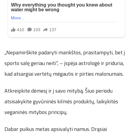
„Nepamirškite padaryti mankštos, prasitampyti, bet į
sporto salę geriau neiti“, – įspėja astrologė ir priduria,
kad atsargiai vertėtų mėgautis ir pirties malonumais.
Atkreipkite dėmesį ir į savo mitybą. Šiuo periodu
atsisakykite gyvūninės kilmės produktų, laikykitės
veganinės mitybos principų.
Dabar puikus metas apsivalyti namus. Drąsiai