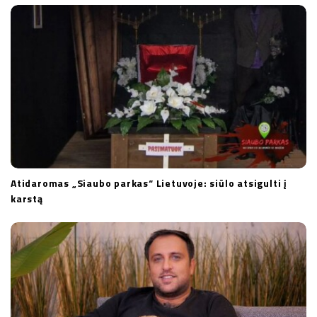
Atidaromas „Siaubo parkas“ Lietuvoje: siūlo atsigulti į
karstą