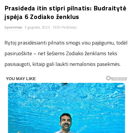
Prasideda itin stipri pilnatis: Budraitytė
n
įspėja 6 Zodiako ženklus
.
Gyvenimas
3 gegužės, 2023
1635 Peržiūrėjo
n
Rytoj prasidėsianti pilnatis smogs visu pajėgumu, todėl
e
pasiruoškite – net šešiems Zodiako ženklams teks
pasisaugoti, kitaip gali laukti nemalonios pasekmės.
t