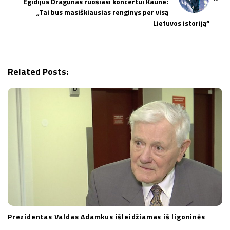
Egidijus Dragūnas ruošiasi koncertui Kaune:
a
„Tai bus masiškiausias renginys per visą
v
Lietuvos istoriją“
i
g
a
Related Posts:
t
i
o
n
Prezidentas Valdas Adamkus išleidžiamas iš ligoninės