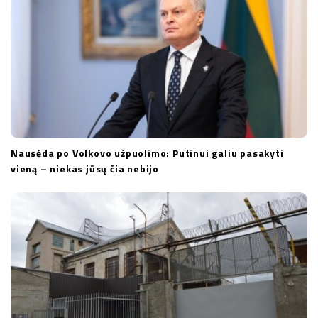
Nausėda po Volkovo užpuolimo: Putinui galiu pasakyti
vieną – niekas jūsų čia nebijo