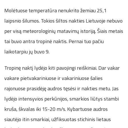
Molėtuose temperatūra nenukrito žemiau 25,1
laipsnio šilumos. Tokios šiltos nakties Lietuvoje nebuvo
per visą meteorologinių matavimų istoriją. Šiais metais
tai buvo antra tropinė naktis. Pernai tuo pačiu
laikotarpiu jų buvo 9.
Tropinę naktį lydėjo kiti pavojingi reiškiniai. Dar vakar
vakare pietvakariniuose ir vakariniuose šalies
rajonuose prasidėję audros tęsėsi ir nakties metu. Jas
lydėjo intensyvios perkūnijos, smarkios liūtys stambi
kruša, škvalas iki 15-20 m/s. Kybartuose audros
siautėjo itin smarkiai, užfiksuotas stichinis lietaus