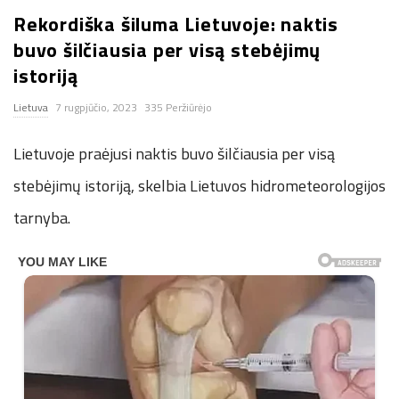
Rekordiška šiluma Lietuvoje: naktis
n
buvo šilčiausia per visą stebėjimų
.
istoriją
Lietuva
7 rugpjūčio, 2023
335 Peržiūrėjo
n
Lietuvoje praėjusi naktis buvo šilčiausia per visą
e
stebėjimų istoriją, skelbia Lietuvos hidrometeorologijos
t
tarnyba.