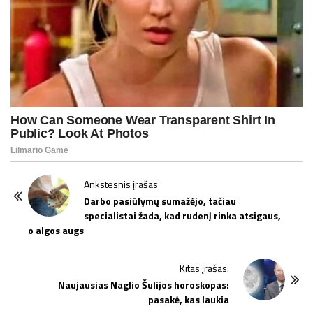
P
Ankstesnis įrašas
o
Darbo pasiūlymų sumažėjo, tačiau
specialistai žada, kad rudenį rinka atsigaus,
s
o algos augs
t
N
Kitas įrašas:
a
Naujausias Naglio Šulijos horoskopas:
v
pasakė, kas laukia