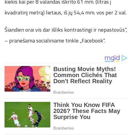
kiekis kai per 8 valandas iškrito 61 mm. (litras į
kvadratinį metrą) lietaus, iš jų 54,4 mm. vos per 2 val.
Šiandien orai vis dar išliks kontrastingi ir nepastovūs“,
– pranešama socialiniame tinkle „Facebook“.