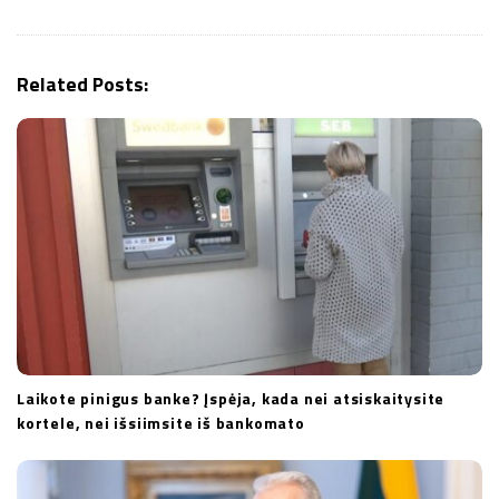
i
g
a
Related Posts:
t
i
o
n
Laikote pinigus banke? Įspėja, kada nei atsiskaitysite
kortele, nei išsiimsite iš bankomato