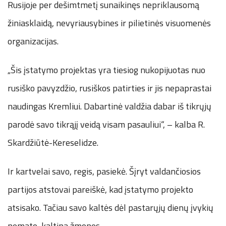
Rusijoje per dešimtmetį sunaikinęs nepriklausomą
žiniasklaidą, nevyriausybines ir pilietinės visuomenės
organizacijas.
„Šis įstatymo projektas yra tiesiog nukopijuotas nuo
rusiško pavyzdžio, rusiškos patirties ir jis nepaprastai
naudingas Kremliui. Dabartinė valdžia dabar iš tikrųjų
parodė savo tikrąjį veidą visam pasauliui“, – kalba R.
Skardžiūtė-Kereselidze.
Ir kartvelai savo, regis, pasiekė. Šįryt valdančiosios
partijos atstovai pareiškė, kad įstatymo projekto
atsisako. Tačiau savo kaltės dėl pastarųjų dienų įvykių
nemato, kaltina žmones.