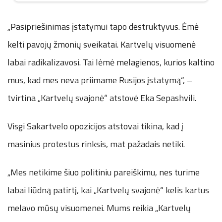
„Pasipriešinimas įstatymui tapo destruktyvus. Ėmė
kelti pavojų žmonių sveikatai. Kartvelų visuomenė
labai radikalizavosi. Tai lėmė melagienos, kurios kaltino
mus, kad mes neva priimame Rusijos įstatymą“, –
tvirtina „Kartvelų svajonė“ atstovė Eka Sepashvili.
Visgi Sakartvelo opozicijos atstovai tikina, kad į
masinius protestus rinksis, mat pažadais netiki.
„Mes netikime šiuo politiniu pareiškimu, nes turime
labai liūdną patirtį, kai „Kartvelų svajonė“ kelis kartus
melavo mūsų visuomenei. Mums reikia „Kartvelų