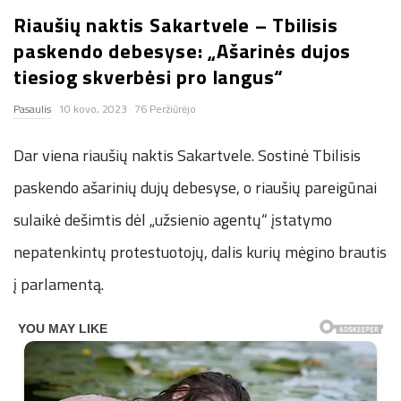
Riaušių naktis Sakartvele – Tbilisis
n
paskendo debesyse: „Ašarinės dujos
.
tiesiog skverbėsi pro langus“
Pasaulis
10 kovo, 2023
76 Peržiūrėjo
n
Dar viena riaušių naktis Sakartvele. Sostinė Tbilisis
e
paskendo ašarinių dujų debesyse, o riaušių pareigūnai
t
sulaikė dešimtis dėl „užsienio agentų“ įstatymo
nepatenkintų protestuotojų, dalis kurių mėgino brautis
į parlamentą.