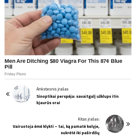
P
Ankstesnis įrašas
o
Sinoptikai perspėja: savaitgalį užklups itin
bjaurūs orai
s
t
Kitas įrašas:
N
Vairuotoja ėmė klykti – tai, ką pamatė kelyje,
a
sukrėtė iki paširdžių