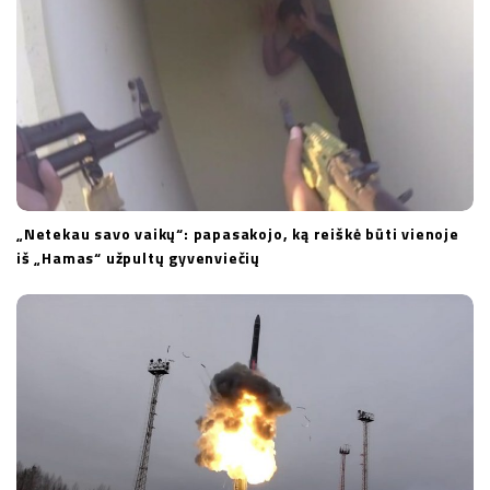
„Netekau savo vaikų“: papasakojo, ką reiškė būti vienoje
iš „Hamas“ užpultų gyvenviečių