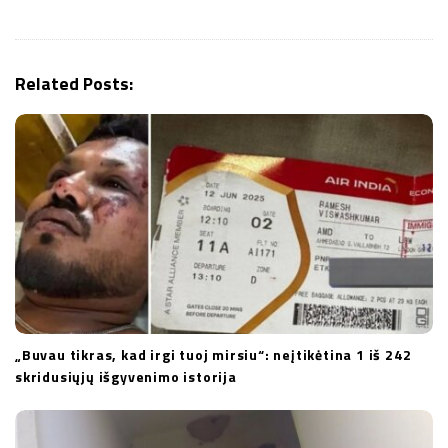
v
i
g
Related Posts:
a
t
i
o
n
„Buvau tikras, kad irgi tuoj mirsiu“: neįtikėtina 1 iš 242
skridusiųjų išgyvenimo istorija