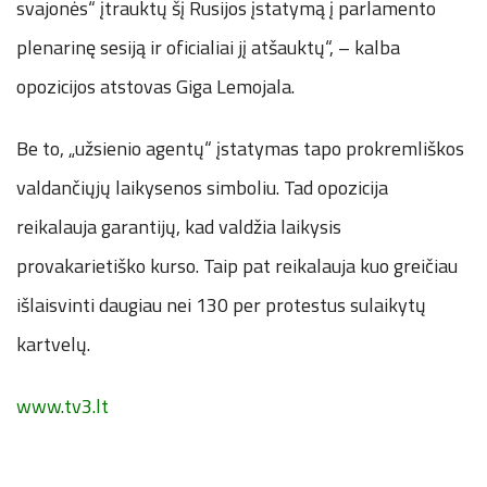
svajonės“ įtrauktų šį Rusijos įstatymą į parlamento
plenarinę sesiją ir oficialiai jį atšauktų“, – kalba
opozicijos atstovas Giga Lemojala.
Be to, „užsienio agentų“ įstatymas tapo prokremliškos
valdančiųjų laikysenos simboliu. Tad opozicija
reikalauja garantijų, kad valdžia laikysis
provakarietiško kurso. Taip pat reikalauja kuo greičiau
išlaisvinti daugiau nei 130 per protestus sulaikytų
kartvelų.
www.tv3.lt