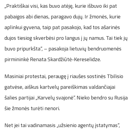
„Praktiškai visi, kas buvo atėję, kurie išbuvo iki pat
pabaigos abi dienas, paragavo dujų. Ir žmonės, kurie
aplinkui gyvena, taip pat pasakojo, kad tos ašarinės
dujos tiesiog skverbėsi pro langus į jų namus. Tai tiek jų
buvo pripurkšta“, – pasakoja lietuvių bendruomenės
pirmininkė Renata Skardžiūtė-Kereselidze.
Masiniai protestai, peraugę į riaušes sostinės Tbilisio
gatvėse, aiškus kartvelų pareiškimas valdančiajai
šalies partijai „Karvelų svajonė“. Nieko bendro su Rusija
šie žmonės turėti nenori.
Net jei tai vadinamasis „užsienio agentų įstatymas“,