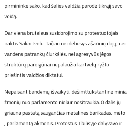
pirmininkė sako, kad šalies valdžia parodė tikrąjį savo
veidą.
Dar viena brutalaus susidorojimo su protestuotojais
naktis Sakartvele. Tačiau nei debesys ašarinių dujų, nei
vandens patrankų čiurkšlės, nei agresyvūs jėgos
struktūrų pareigūnai nepalaužia kartvelų ryžto
priešintis valdžios diktatui.
Nepaisant bandymų išvaikyti, dešimttūkstantinė minia
žmonių nuo parlamento niekur nesitraukia. O dalis jų
griauna pastatą saugančias metalines barikadas, mėto
į parlamentą akmenis. Protestus Tbilisyje dalyvavo ir