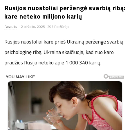
Rusijos nuostoliai peržengė svarbią ribą:
n
kare neteko milijono karių
.
Pasaulis
12 birželio, 2025
297 Peržiūrėjo
n
Rusijos nuostoliai kare prieš Ukrainą peržengė svarbią
e
psichologinę ribą. Ukraina skaičiuoja, kad nuo karo
pradžios Rusija neteko apie 1 000 340 karių.
t