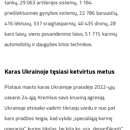
tankų, 29 063 artilerijos sistemų, 1 184
priešlėktuvinės gynybos sistemų, 22 786 šarvuočių,
416 lėktuvų, 337 sraigtasparnių, 40 435 dronų, 28
karo laivų, vieno povandeninio laivo, 51 715 karinių
automobilių ir daugybės kitos technikos.
Karas Ukrainoje tęsiasi ketvirtus metus
Plataus masto karas Ukrainoje prasidėjo 2022-ųjų
vasario 24-ąją. Kremlius savo kruviną agresiją
Ukrainoje atsisako vadinti tikruoju vardu ir nuo pat
karo pradžios teigia, kad vykdo „specialiąją karinę
operaciją“, kurios tikslas, be kita ko, yra „denacifikuoti“