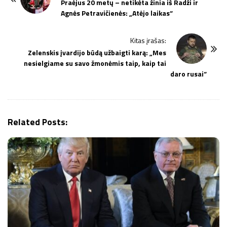
o
Praėjus 20 metų – netikėta žinia iš Radži ir
Agnės Petravičienės: „Atėjo laikas“
s
t
Kitas įrašas:
N
Zelenskis įvardijo būdą užbaigti karą: „Mes
a
nesielgiame su savo žmonėmis taip, kaip tai
v
daro rusai“
i
g
a
Related Posts:
t
i
o
n