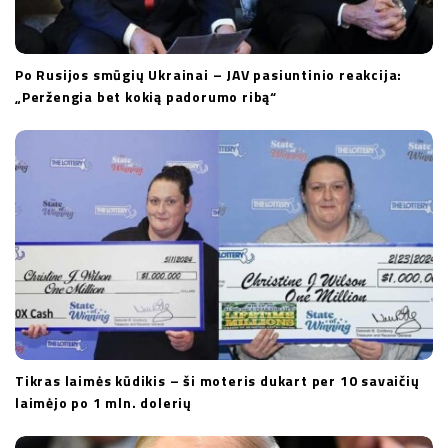
Po Rusijos smūgių Ukrainai – JAV pasiuntinio reakcija:
„Peržengia bet kokią padorumo ribą“
Tikras laimės kūdikis – ši moteris dukart per 10 savaičių
laimėjo po 1 mln. dolerių