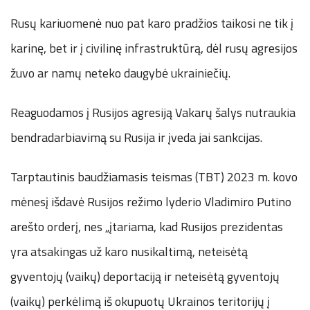
Rusų kariuomenė nuo pat karo pradžios taikosi ne tik į
karinę, bet ir į civilinę infrastruktūrą, dėl rusų agresijos
žuvo ar namų neteko daugybė ukrainiečių.
Reaguodamos į Rusijos agresiją Vakarų šalys nutraukia
bendradarbiavimą su Rusija ir įveda jai sankcijas.
Tarptautinis baudžiamasis teismas (TBT) 2023 m. kovo
mėnesį išdavė Rusijos režimo lyderio Vladimiro Putino
arešto orderį, nes „įtariama, kad Rusijos prezidentas
yra atsakingas už karo nusikaltimą, neteisėtą
gyventojų (vaikų) deportaciją ir neteisėtą gyventojų
(vaikų) perkėlimą iš okupuotų Ukrainos teritorijų į