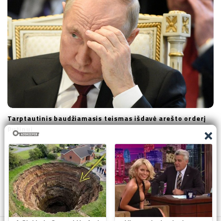
Tarptautinis baudžiamasis teismas išdavė arešto orderį
Putinui