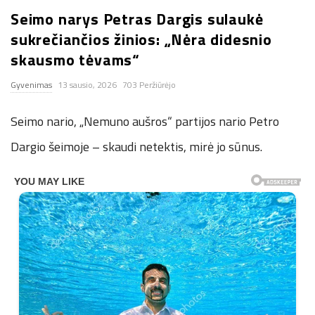
Seimo narys Petras Dargis sulaukė
n
sukrečiančios žinios: „Nėra didesnio
.
skausmo tėvams“
Gyvenimas
13 sausio, 2026
703 Peržiūrėjo
n
Seimo nario, „Nemuno aušros“ partijos nario Petro
e
Dargio šeimoje – skaudi netektis, mirė jo sūnus.
t