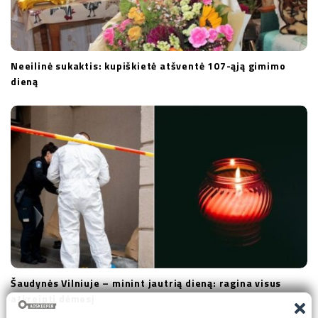
Neeilinė sukaktis: kupiškietė atšventė 107-ąją gimimo
dieną
Šaudynės Vilniuje – minint jautrią dieną: ragina visus
atkreipti dėmesį