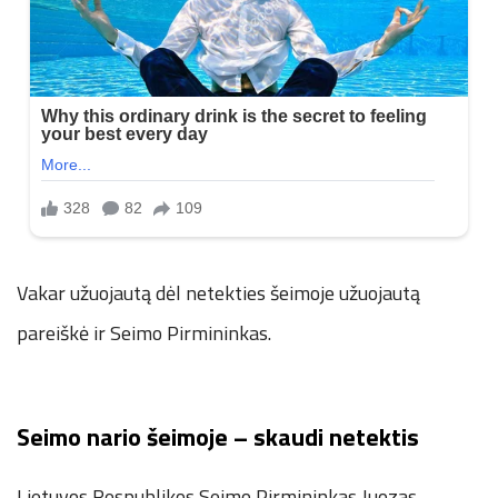
Vakar užuojautą dėl netekties šeimoje užuojautą
pareiškė ir Seimo Pirmininkas.
Seimo nario šeimoje – skaudi netektis
Lietuvos Respublikos Seimo Pirmininkas Juozas