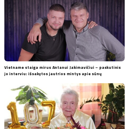
o
n
Vietname staiga mirus Antanui Jakimavičiui – paskutinis
jo interviu: išsakytos jautrios mintys apie sūnų