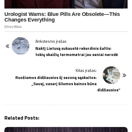
P
Ankstesnis įrašas
o
Naktį Lietuvą sukaustė rekordinis šaltis:
tokių skaičių termometrai jau seniai nerodė
s
t
Kitas įrašas:
N
Ruošiamos didžiausios šį sezoną sąskaitos:
a
„Sausį, vasarį šilumos kainos būna
v
didžiausios“
i
g
a
Related Posts:
t
i