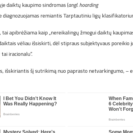
tyje daiktų kaupimo sindromas (
angl. hoarding
je diagnozuojamas remiantis Tarptautiniu ligų klasifikatori
, tai apibrėžiama kaip „nereikalingų žmogui daiktų kaupima
iktais vėliau išsiskirti, dėl stipraus subjektyvaus poreikio j
ai iracionalu“.
, išskiriantis šį sutrikimą nuo paprasto netvarkingumo, – e