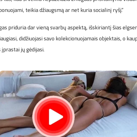
onuojami, teikia džiaugsmą ar net kuria socialinį ryšį.“
gas priduria dar vieną svarbų aspektą, išskiriantį šias elgse
žiaugiasi, didžiuojasi savo kolekcionuojamais objektais, o k
įprastai jų gėdijasi.