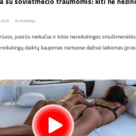
eja su sovietmečio traumomis: kiti nė nežin
, 2026
74 Peržiūrėjo
rūvos, įvairūs niekučiai ir kitos nereikalingos smulkmenėlės
nereikalingų daiktų kaupimas namuose dažnai laikomas įpras