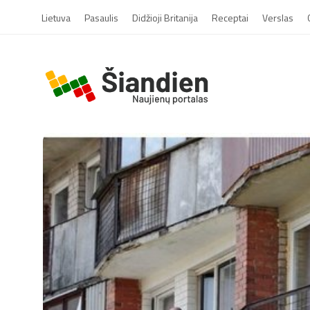
Lietuva
Pasaulis
Didžioji Britanija
Receptai
Verslas
S
i
a
n
d
i
e