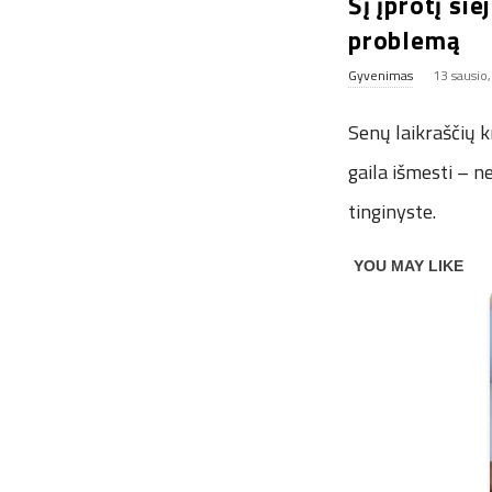
Šį įprotį si
problemą
Gyvenimas
13 sausio
Senų laikraščių k
gaila išmesti – 
tinginyste.