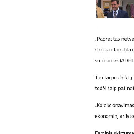
„Paprastas netvar
dažniau tam tikrų
sutrikimas (ADHD)“
Tuo tarpu daiktų 
todėl taip pat n
„Kolekcionavimas g
ekonominį ar isto
Esminis skirtumas