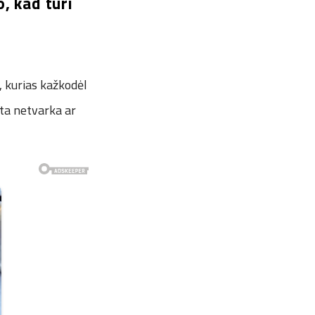
o, kad turi
, kurias kažkodėl
ta netvarka ar