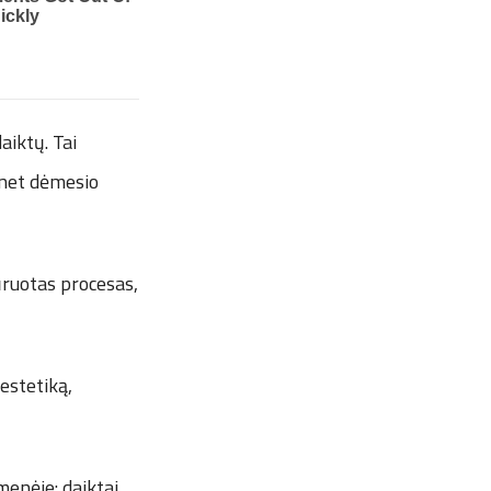
aiktų. Tai
 net dėmesio
ūruotas procesas,
 estetiką,
menėje: daiktai