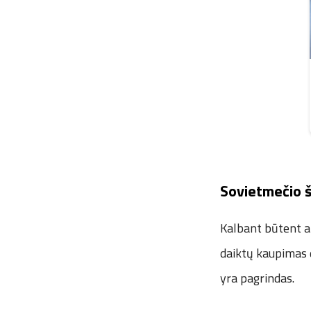
Sovietmečio š
Kalbant būtent ap
daiktų kaupimas d
yra pagrindas.