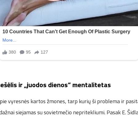
ešėlis ir „juodos dienos“ mentalitetas
ie vyresnės kartos žmones, tarp kurių ši problema ir pasita
ažnai siejamas su sovietmečio nepritekliumi. Pasak E. Šidla