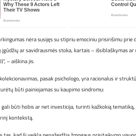
kingumas nėra susijęs su stipriu emociniu prisirišimu prie d
 įgūdžių ar savidrausmės stoka, kartais – išsiblaškymas ar
, – aiškina jis.
kolekcionavimas, pasak psichologo, yra racionalus ir strukt
eturėtų būti painiojamas su kaupimo sindromu:
ali būti hobis ar net investicija, turinti kažkokią tematiką,
rinį kontekstą.
 tas, kad ši veikla nepažeidžia žmogaus prisitaikymo visuo