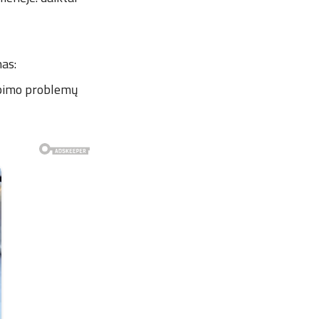
nas:
aupimo problemų