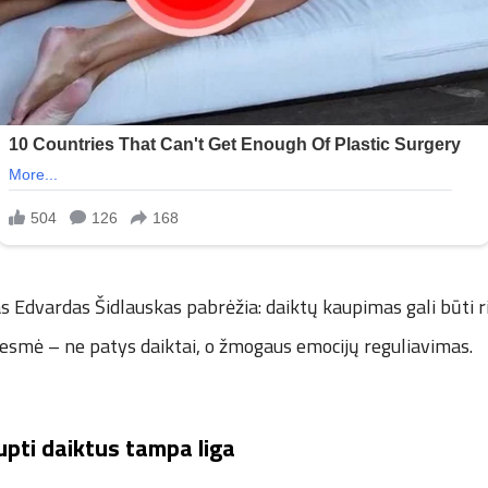
s Edvardas Šidlauskas pabrėžia: daiktų kaupimas gali būti r
 esmė – ne patys daiktai, o žmogaus emocijų reguliavimas.
aupti daiktus tampa liga