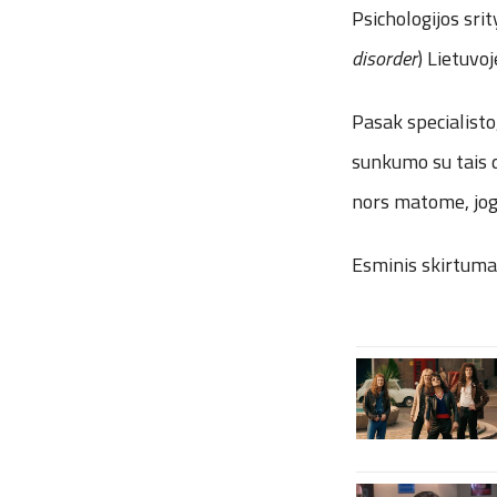
Psichologijos sri
disorder
) Lietuvo
Pasak specialisto
sunkumo su tais da
nors matome, jog t
Esminis skirtumas