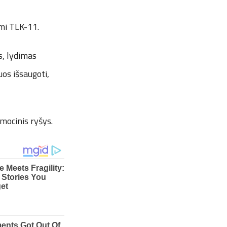
umi TLK-11.
s, lydimas
uos išsaugoti,
mocinis ryšys.