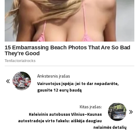
P
Ankstesnis įrašas
o
Vairuotojus įspėja: jei to dar nepadarėte,
gausite 12 eurų baudą
s
t
Kitas įrašas:
N
Keleivinis autobusas Vilnius–Kaunas
a
autostradoje virto fakelu: aiškėja daugiau
v
nelaimės detalių
i