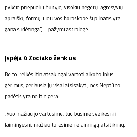
pykčio priepuolių buityje, visokių negerų, agresyvių
apraiškų formų. Lietuvos horoskope ši pilnatis yra
gana sudėtinga“, – pažymi astrologė.
Įspėja 4 Zodiako ženklus
Be to, reikės itin atsakingai vartoti alkoholinius
gėrimus, geriausia jų visai atsisakyti, nes Neptūno
padėtis yra ne itin gera:
„Kuo mažiau jo vartosime, tuo būsime sveikesni ir
laimingesni, mažiau turėsime nelaimingų atsitikimų.