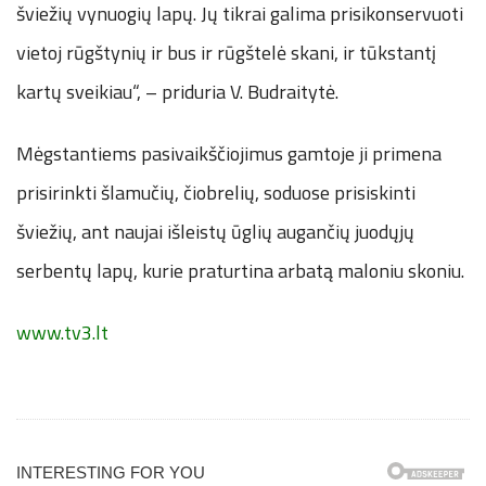
šviežių vynuogių lapų. Jų tikrai galima prisikonservuoti
vietoj rūgštynių ir bus ir rūgštelė skani, ir tūkstantį
kartų sveikiau“, – priduria V. Budraitytė.
Mėgstantiems pasivaikščiojimus gamtoje ji primena
prisirinkti šlamučių, čiobrelių, soduose prisiskinti
šviežių, ant naujai išleistų ūglių augančių juodųjų
serbentų lapų, kurie praturtina arbatą maloniu skoniu.
www.tv3.lt