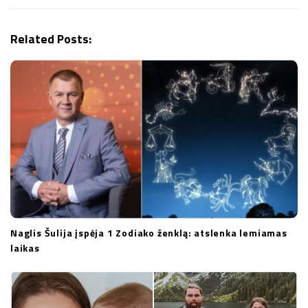
g
a
Related Posts:
t
i
o
n
Naglis Šulija įspėja 1 Zodiako ženklą: atslenka lemiamas
laikas