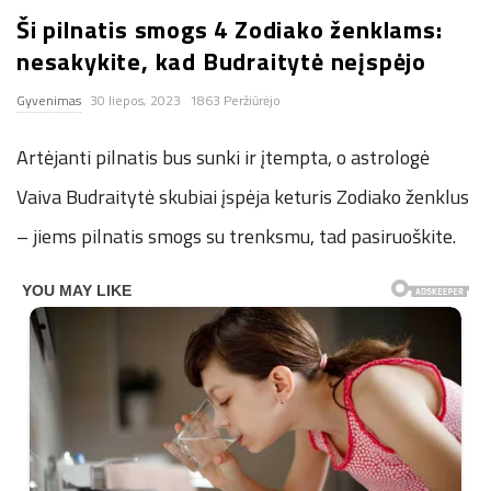
Ši pilnatis smogs 4 Zodiako ženklams:
n
nesakykite, kad Budraitytė neįspėjo
.
Gyvenimas
30 liepos, 2023
1863 Peržiūrėjo
n
Artėjanti pilnatis bus sunki ir įtempta, o astrologė
e
Vaiva Budraitytė skubiai įspėja keturis Zodiako ženklus
– jiems pilnatis smogs su trenksmu, tad pasiruoškite.
t