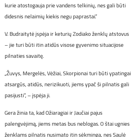
kurie atostogauja prie vandens telkinių, nes gali būti
didesnis nelaimių kiekis negu paprastai.“
V. Budraitytė įspėja ir keturių Zodiako ženklų atstovus
– jie turi būti itin atidūs visose gyvenimo situacijose
pilnaties savaitę.
„Žuvys, Mergelės, Vėžiai, Skorpionai turi būti ypatingai
atsargūs, atidūs, nerizikuoti, jiems ypač ši pilnatis gali
pasijusti“, – įspėja ji.
Gera žinia ta, kad Ožiaragiai ir Jaučiai pajus
palengvėjimą, jiems metas bus neblogas. O štai ugnies
ženklams pilnatis nusimato itin sėkminga, nes Saulė