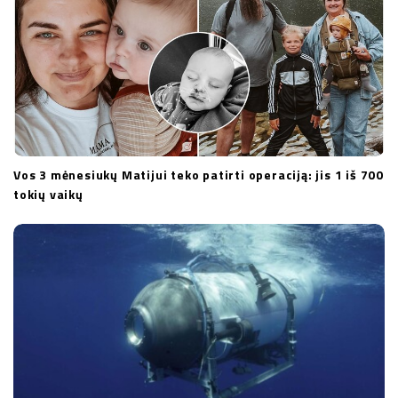
Vos 3 mėnesiukų Matijui teko patirti operaciją: jis 1 iš 700
tokių vaikų