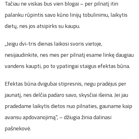
Tačiau ne viskas bus vien blogai – per pilnatį itin
palanku rūpintis savo kūno linijų tobulinimu, laikytis
dietų, nes jos atsipirks su kaupu.
„Jeigu dvi-tris dienas laikosi svoris vietoje,
nesijaudinkite, nes mes per pilnatį esame linkę daugiau
vandens kaupti, po to ypatingai staigus efektas būna.
Efektas būna dvigubai stipresnis, negu pradėjus per
jaunatį, nes delčia padaro savo, skysčiai išeina. Jei jau
pradedame laikytis dietos nuo pilnaties, gauname kaip
avansu apdovanojimą“, – džiugia žinia dalinasi
pašnekovė.