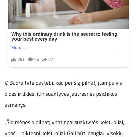
V. Budraitytė pastebi, kad per šią pilnatį įtampa vis
didės ir didės, itin suaktyvės jautresnės psichikos
asmenys.
„Šio mėnesio pilnatį ypatingai suaktyvės keistuoliai,
ypač – piktesni keistuoliai. Gali būti daugiau visokių