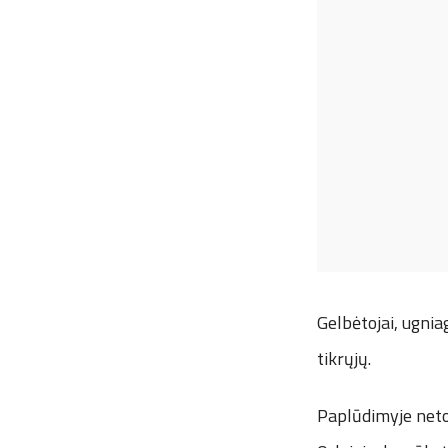
Gelbėtojai, ugniag
tikrųjų.
Paplūdimyje netol