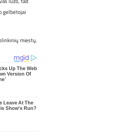
uvas lūžo, tad
o gelbėtojai
plinkinių miestų.