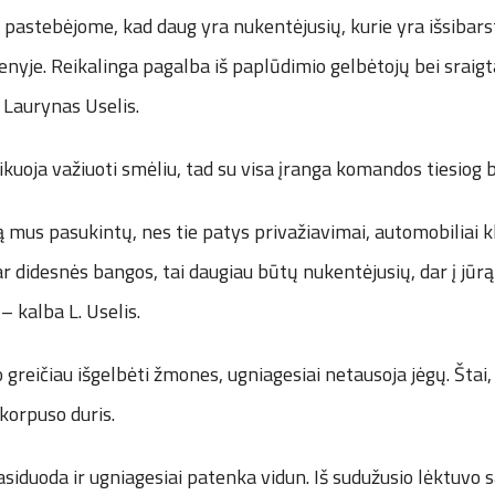
 pastebėjome, kad daug yra nukentėjusių, kurie yra išsibars
enyje. Reikalinga pagalba iš paplūdimio gelbėtojų bei sraigt
 Laurynas Uselis.
ikuoja važiuoti smėliu, tad su visa įranga komandos tiesiog 
 mus pasukintų, nes tie patys privažiavimai, automobiliai kl
ar didesnės bangos, tai daugiau būtų nukentėjusių, dar į jūrą 
 – kalba L. Uselis.
greičiau išgelbėti žmones, ugniagesiai netausoja jėgų. Štai
 korpuso duris.
siduoda ir ugniagesiai patenka vidun. Iš sudužusio lėktuvo