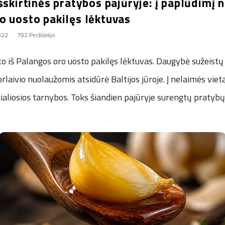
šskirtinės pratybos pajūryje: į paplūdimį n
o uosto pakilęs lėktuvas
2022
792 Peržiūrėjo
to iš Palangos oro uosto pakilęs lėktuvas. Daugybė sužeistų i
rlaivio nuolaužomis atsidūrė Baltijos jūroje. Į nelaimės viet
ialiosios tarnybos. Toks šiandien pajūryje surengtų pratybų 