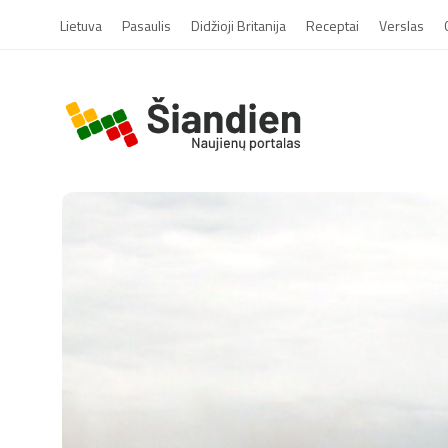
Lietuva
Pasaulis
Didžioji Britanija
Receptai
Verslas
S
i
a
n
d
i
e