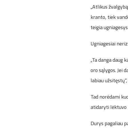
„Atlikus žvalgybą
kranto, tiek vand
teigia ugniagesys
Ugniagesiai neriz
„Ta danga daug ką
oro sąlygos. Jei d
labiau užsitęstų“,
Tad norėdami kuo 
atidaryti lėktuvo
Durys pagaliau pa