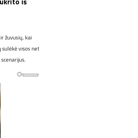
ukrito iš
r žuvusių, kai
ą sulėkė visos net
scenarijus.