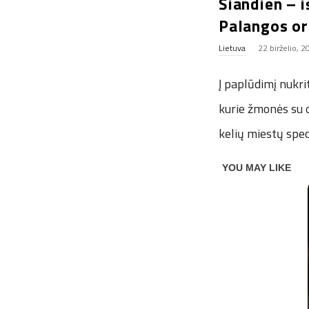
Šiandien – i
Palangos or
Lietuva
22 birželio, 
Į paplūdimį nukri
kurie žmonės su o
kelių miestų spec