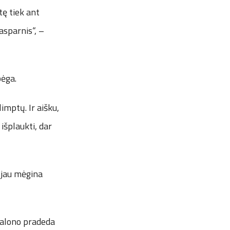
tę tiek ant
asparnis“, –
bėga.
imptų. Ir aišku,
išplaukti, dar
, jau mėgina
 salono pradeda