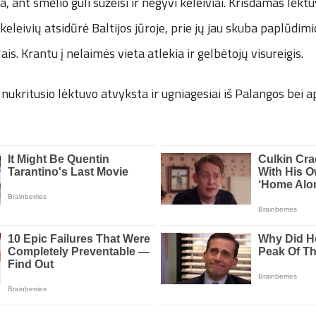
a, ant smėlio guli sužeisi ir negyvi keleiviai. Krisdamas lėkt
keleivių atsidūrė Baltijos jūroje, prie jų jau skuba paplūdimi
is. Krantu į nelaimės vieta atlekia ir gelbėtojų visureigis.
nukritusio lėktuvo atvyksta ir ugniagesiai iš Palangos bei a