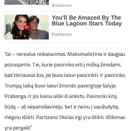
Tai – nerealus reikalavimas. Maksimalistinis ir daugiau
pozuojantis. Tie, kurie pasirinko eiti į mišką žinodami,
kad tikriausiai žus, jie buvo laisvi pasirinkti. Ir pasirinko.
Trumpą laiką buvo laisvi žmonės pavergtoje šalyje.
Prabanga. Ir jos kaina aiški iš anksto. Pasirenki kitą
būdą – aš neparsidavinėju, bet ir neinu į savižudybę,
mėginu išlikti. Partizano tikslas irgi yra išlikti. Išlikimas
yra pergalė.“