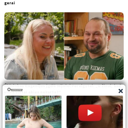
gerai
Ūkininkas Eugenijus įgėlė Nijolei Pareigytei: „O žinai, kad
višta vištai akies nekerta?“