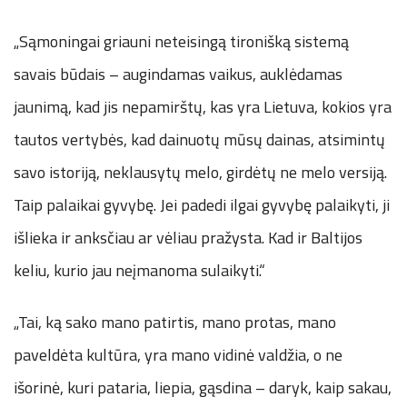
„Sąmoningai griauni neteisingą tironišką sistemą
savais būdais – augindamas vaikus, auklėdamas
jaunimą, kad jis nepamirštų, kas yra Lietuva, kokios yra
tautos vertybės, kad dainuotų mūsų dainas, atsimintų
savo istoriją, neklausytų melo, girdėtų ne melo versiją.
Taip palaikai gyvybę. Jei padedi ilgai gyvybę palaikyti, ji
išlieka ir anksčiau ar vėliau pražysta. Kad ir Baltijos
keliu, kurio jau neįmanoma sulaikyti.“
„Tai, ką sako mano patirtis, mano protas, mano
paveldėta kultūra, yra mano vidinė valdžia, o ne
išorinė, kuri pataria, liepia, gąsdina – daryk, kaip sakau,