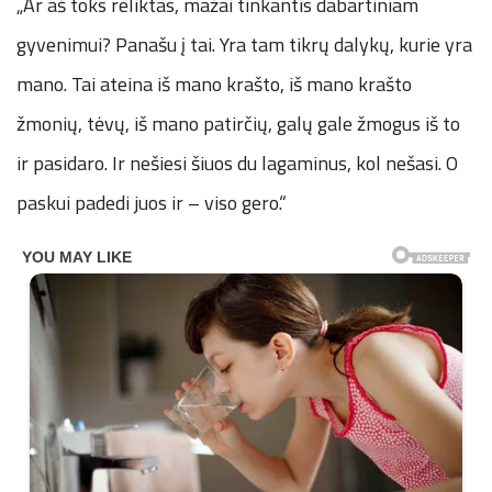
„Ar aš toks reliktas, mažai tinkantis dabartiniam
gyvenimui? Panašu į tai. Yra tam tikrų dalykų, kurie yra
mano. Tai ateina iš mano krašto, iš mano krašto
žmonių, tėvų, iš mano patirčių, galų gale žmogus iš to
ir pasidaro. Ir nešiesi šiuos du lagaminus, kol nešasi. O
paskui padedi juos ir – viso gero.“