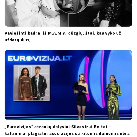
Paviešinti kadrai iš M.A.M.A. dūzgių: štai, kas vyko už
uždarų durų
„Eurovizijos“ atrankų dalyviui Silvestrui Beltei –
kaltinimai plagiatu: asociacijos su kitomis dainomis nėra