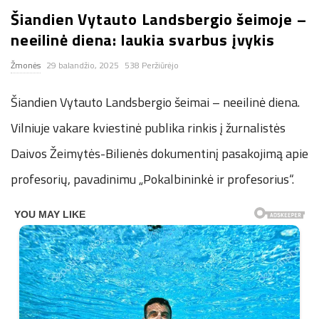
Šiandien Vytauto Landsbergio šeimoje –
n
neeilinė diena: laukia svarbus įvykis
.
Žmonės
29 balandžio, 2025
538 Peržiūrėjo
n
Šiandien Vytauto Landsbergio šeimai – neeilinė diena.
e
Vilniuje vakare kviestinė publika rinkis į žurnalistės
Daivos Žeimytės-Bilienės dokumentinį pasakojimą apie
t
profesorių, pavadinimu „Pokalbininkė ir profesorius“.