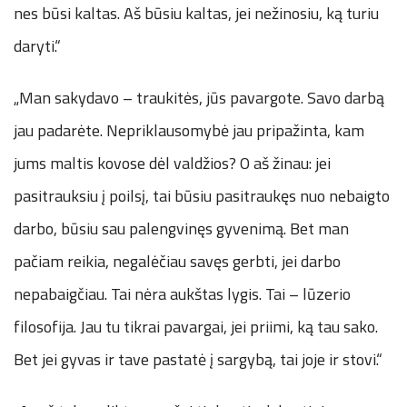
nes būsi kaltas. Aš būsiu kaltas, jei nežinosiu, ką turiu
daryti.“
„Man sakydavo – traukitės, jūs pavargote. Savo darbą
jau padarėte. Nepriklausomybė jau pripažinta, kam
jums maltis kovose dėl valdžios? O aš žinau: jei
pasitrauksiu į poilsį, tai būsiu pasitraukęs nuo nebaigto
darbo, būsiu sau palengvinęs gyvenimą. Bet man
pačiam reikia, negalėčiau savęs gerbti, jei darbo
nepabaigčiau. Tai nėra aukštas lygis. Tai – lūzerio
filosofija. Jau tu tikrai pavargai, jei priimi, ką tau sako.
Bet jei gyvas ir tave pastatė į sargybą, tai joje ir stovi.“