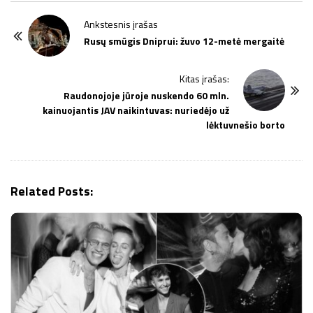
P
Ankstesnis įrašas
o
Rusų smūgis Dniprui: žuvo 12-metė mergaitė
s
t
Kitas įrašas:
Raudonojoje jūroje nuskendo 60 mln.
N
kainuojantis JAV naikintuvas: nuriedėjo už
a
lėktuvnešio borto
v
i
g
Related Posts:
a
t
i
o
n