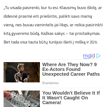
„Tu visada pasirenki, kur tu esi. Klausimų buvo iškilę, ar
didesnė prasmė eiti priešintis, palikti savo mamą
vieną, nes buvau vienintelis jai likęs, ar reikia pasirinkti
kitą gyvenimo būdą. Kažkas sakys – tai prisitaikymas.
Bet tada visa tauta būtų turėjusi išeiti į mišką ir žūti.