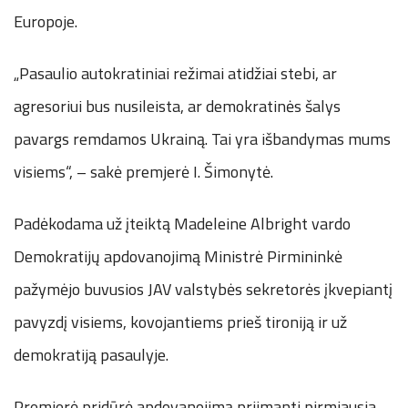
Europoje.
„Pasaulio autokratiniai režimai atidžiai stebi, ar
agresoriui bus nusileista, ar demokratinės šalys
pavargs remdamos Ukrainą. Tai yra išbandymas mums
visiems“, – sakė premjerė I. Šimonytė.
Padėkodama už įteiktą Madeleine Albright vardo
Demokratijų apdovanojimą Ministrė Pirmininkė
pažymėjo buvusios JAV valstybės sekretorės įkvepiantį
pavyzdį visiems, kovojantiems prieš tironiją ir už
demokratiją pasaulyje.
Premjerė pridūrė apdovanojimą priimanti pirmiausia