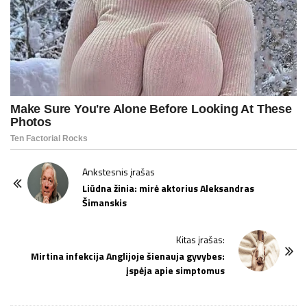
P
Ankstesnis įrašas
o
Liūdna žinia: mirė aktorius Aleksandras
Šimanskis
s
t
Kitas įrašas:
N
Mirtina infekcija Anglijoje šienauja gyvybes:
a
įspėja apie simptomus
v
i