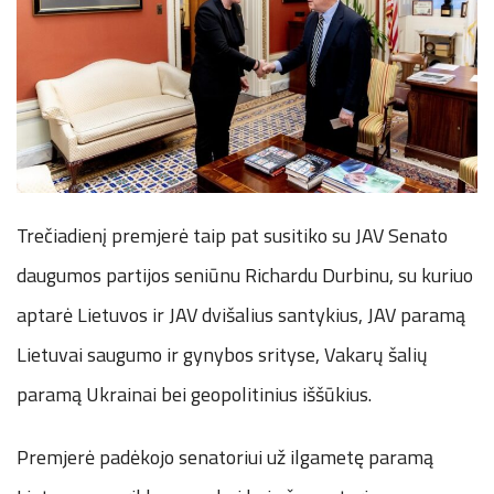
Trečiadienį premjerė taip pat susitiko su JAV Senato
daugumos partijos seniūnu Richardu Durbinu, su kuriuo
aptarė Lietuvos ir JAV dvišalius santykius, JAV paramą
Lietuvai saugumo ir gynybos srityse, Vakarų šalių
paramą Ukrainai bei geopolitinius iššūkius.
Premjerė padėkojo senatoriui už ilgametę paramą