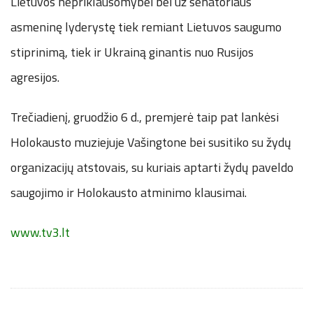
Lietuvos nepriklausomybei bei už senatoriaus
asmeninę lyderystę tiek remiant Lietuvos saugumo
stiprinimą, tiek ir Ukrainą ginantis nuo Rusijos
agresijos.
Trečiadienį, gruodžio 6 d., premjerė taip pat lankėsi
Holokausto muziejuje Vašingtone bei susitiko su žydų
organizacijų atstovais, su kuriais aptarti žydų paveldo
saugojimo ir Holokausto atminimo klausimai.
www.tv3.lt