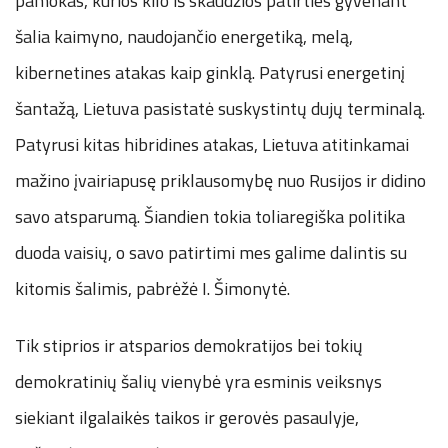
pamokas, kurios kilo iš skaudžios patirties gyvenant
šalia kaimyno, naudojančio energetiką, melą,
kibernetines atakas kaip ginklą. Patyrusi energetinį
šantažą, Lietuva pasistatė suskystintų dujų terminalą.
Patyrusi kitas hibridines atakas, Lietuva atitinkamai
mažino įvairiapusę priklausomybę nuo Rusijos ir didino
savo atsparumą. Šiandien tokia toliaregiška politika
duoda vaisių, o savo patirtimi mes galime dalintis su
kitomis šalimis, pabrėžė I. Šimonytė.
Tik stiprios ir atsparios demokratijos bei tokių
demokratinių šalių vienybė yra esminis veiksnys
siekiant ilgalaikės taikos ir gerovės pasaulyje,