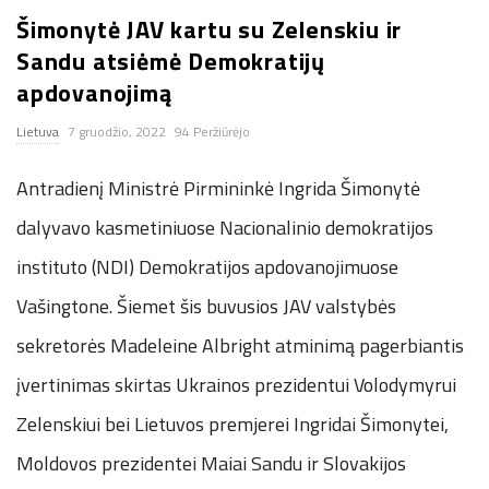
Šimonytė JAV kartu su Zelenskiu ir
n
Sandu atsiėmė Demokratijų
.
apdovanojimą
Lietuva
7 gruodžio, 2022
94 Peržiūrėjo
n
Antradienį Ministrė Pirmininkė Ingrida Šimonytė
e
dalyvavo kasmetiniuose Nacionalinio demokratijos
t
instituto (NDI) Demokratijos apdovanojimuose
Vašingtone. Šiemet šis buvusios JAV valstybės
sekretorės Madeleine Albright atminimą pagerbiantis
įvertinimas skirtas Ukrainos prezidentui Volodymyrui
Zelenskiui bei Lietuvos premjerei Ingridai Šimonytei,
Moldovos prezidentei Maiai Sandu ir Slovakijos