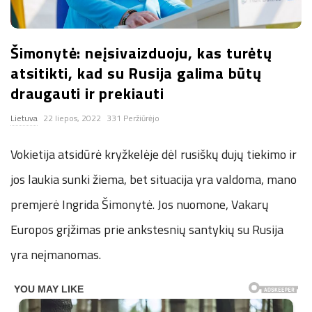
n
Šimonytė: neįsivaizduoju, kas turėtų
.
atsitikti, kad su Rusija galima būtų
n
draugauti ir prekiauti
Lietuva
22 liepos, 2022
331 Peržiūrėjo
e
Vokietija atsidūrė kryžkelėje dėl rusiškų dujų tiekimo ir
t
jos laukia sunki žiema, bet situacija yra valdoma, mano
premjerė Ingrida Šimonytė. Jos nuomone, Vakarų
Europos grįžimas prie ankstesnių santykių su Rusija
yra neįmanomas.