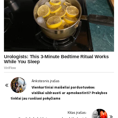
P
Ankstesnis įrašas
o
Vienkartiniai maišeliai parduotuvėse:
visiškai uždrausti ar apmokestinti? Prekybos
s
tinklai jau ruošiasi pokyčiams
t
N
Kitas įrašas:
a