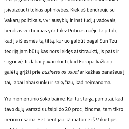
įsivaizduoti tokias aplinkybes. Kiek aš bendrauju su
Vakarų politikais, vyriausybių ir institucijų vadovais,
bendras vertinimas yra toks: Putinas nuėjo taip toli,
kad jis iš esmės tą tiltą, kuriuo galbūt pagal Sun Tzu
teoriją jam būtų kas nors leidęs atsitraukti, jis pats ir
sugriovė. Ir dabar įsivaizduoti, kad Europa kažkaip
galėtų grįžti prie
business as usual
ar kažkas panašaus į
tai, labai labai sunku ir sakyčiau, kad neįmanoma.
Yra momentinio šoko baimė. Kai tu staiga pamatai, kad
tavo dujų vamzdis užsipildo 20 proc., žinoma, tam tikro
nerimo esama. Bet bent jau ką matome iš Vokietijos