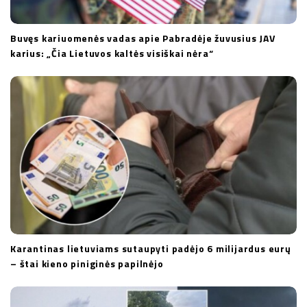
Buvęs kariuomenės vadas apie Pabradėje žuvusius JAV
karius: „Čia Lietuvos kaltės visiškai nėra“
Karantinas lietuviams sutaupyti padėjo 6 milijardus eurų
– štai kieno piniginės papilnėjo