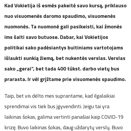
Kad Vokietija iš esmės pakeitė savo kursą, priklauso
nuo visuomenės daromo spaudimo, visuomenės
nuomonės. Ta nuomonė gali pasikeisti, kai žmonės
ims šalti savo butuose. Dabar, kai Vokietijos
politikai sako padėsiantys buitiniams vartotojams
išlaukti sunkią žiemą, bet nukentės verslas. Verslas
sako „gerai“, bet tada 400 tūkst. darbo vietų bus
prarasta. Ir vėl grįžtame prie visuomenės spaudimo.
Taip, bet vis dėlto mes suprantame, kad ilgalaikiai
sprendimai vis tiek bus įgyvendinti. Jeigu tai yra
laikinas šokas, galima vertinti panašiai kaip COVID-19
krizę. Buvo laikinas šokas, daug uždarytų verslų. Buvo