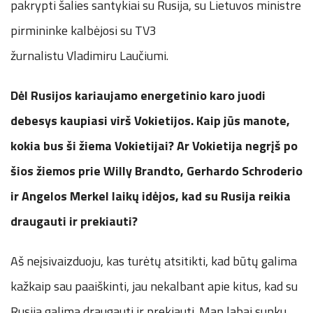
pakrypti šalies santykiai su Rusija, su Lietuvos ministre
pirmininke kalbėjosi su TV3
žurnalistu Vladimiru Laučiumi.
Dėl Rusijos kariaujamo energetinio karo juodi
debesys kaupiasi virš Vokietijos. Kaip jūs manote,
kokia bus ši žiema Vokietijai? Ar Vokietija negrįš po
šios žiemos prie Willy Brandto, Gerhardo Schroderio
ir Angelos Merkel laikų idėjos, kad su Rusija reikia
draugauti ir prekiauti?
Aš neįsivaizduoju, kas turėtų atsitikti, kad būtų galima
kažkaip sau paaiškinti, jau nekalbant apie kitus, kad su
Rusija galima draugauti ir prekiauti. Man labai sunku