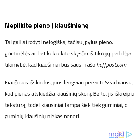
Nepilkite pieno į kiaušinienę
Tai gali atrodyti nelogiška, tačiau įpylus pieno,
grietinėlės ar bet kokio kito skysčio iš tikrųjų padidėja
tikimybė, kad kiaušiniai bus sausi, rašo
huffpost.com
Kiaušinius išskiedus, juos lengviau pervirti. Svarbiausia,
kad pienas atskiedžia kiaušinių skonį. Be to, jis iškreipia
tekstūrą, todėl kiaušiniai tampa šiek tiek guminiai, o
guminių kiaušinių niekas nenori.