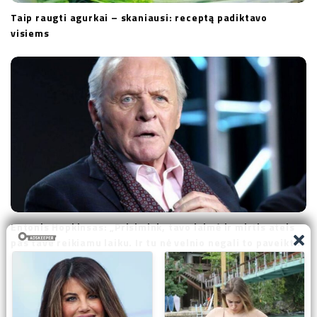
Taip raugti agurkai – skaniausi: receptą padiktavo
visiems
Entonis Hopkinsas: „Prisimink, tavo laimė ir mirtis ateis
pas tave reikiamu laiku. Ir tu nė velnio negali to paveikti.“