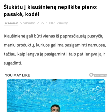
Šiukštu į kiaušinienę nepilkite pieno:
n
pasakė, kodėl
.
Laisvalaikis
5 balandžio, 2025
10807 Peržiūrėjo
n
Kiaušinienė gali būti vienas iš paprasčiausių pusryčių
e
meniu produktų, kuriuos galima pasigaminti namuose,
tačiau, kaip lengva ją pasigaminti, taip pat lengva ją ir
t
sugadinti.