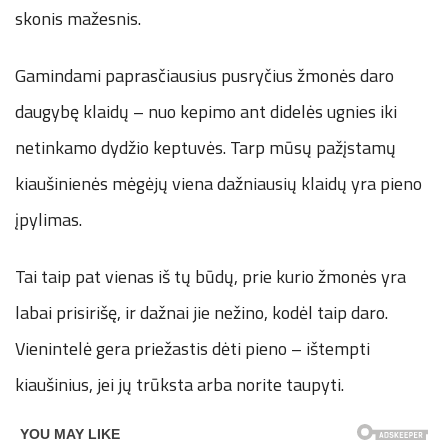
skonis mažesnis.
Gamindami paprasčiausius pusryčius žmonės daro
daugybę klaidų – nuo kepimo ant didelės ugnies iki
netinkamo dydžio keptuvės. Tarp mūsų pažįstamų
kiaušinienės mėgėjų viena dažniausių klaidų yra pieno
įpylimas.
Tai taip pat vienas iš tų būdų, prie kurio žmonės yra
labai prisirišę, ir dažnai jie nežino, kodėl taip daro.
Vienintelė gera priežastis dėti pieno – ištempti
kiaušinius, jei jų trūksta arba norite taupyti.