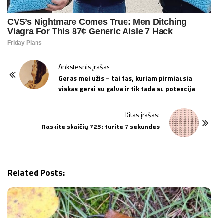
P
Ankstesnis įrašas
o
Geras meilužis – tai tas, kuriam pirmiausia
viskas gerai su galva ir tik tada su potencija
s
t
Kitas įrašas:
N
Raskite skaičių 725: turite 7 sekundes
a
v
i
g
Related Posts:
a
t
i