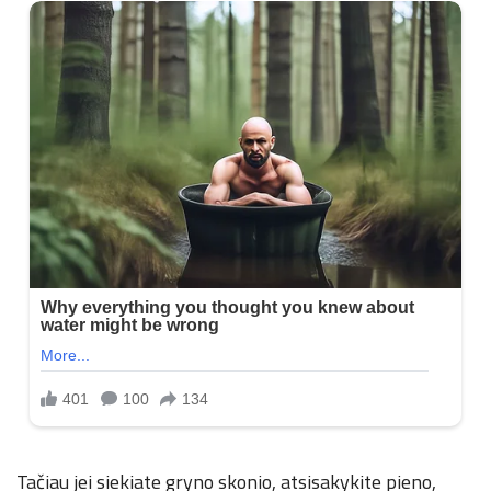
Tačiau jei siekiate gryno skonio, atsisakykite pieno,