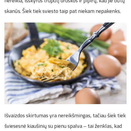
nereikia, išskyrus truputį druskos ir pipirų, kad jie būtų
skanūs. Šiek tiek sviesto taip pat niekam nepakenks.
Išvaizdos skirtumas yra nereikšmingas, tačiau šiek tiek
šviesesnė kiaušinių su pienu spalva – tai ženklas, kad