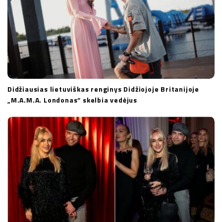
Didžiausias lietuviškas renginys Didžiojoje Britanijoje
„M.A.M.A. Londonas“ skelbia vedėjus