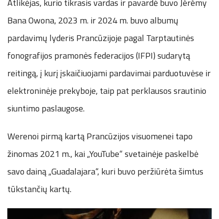
Atlikėjas, kurio tikrasis vardas ir pavardė buvo Jérémy
Bana Owona, 2023 m. ir 2024 m. buvo albumų
pardavimų lyderis Prancūzijoje pagal Tarptautinės
fonografijos pramonės federacijos (IFPI) sudarytą
reitingą, į kurį įskaičiuojami pardavimai parduotuvėse ir
elektroninėje prekyboje, taip pat perklausos srautinio
siuntimo paslaugose.
Werenoi pirmą kartą Prancūzijos visuomenei tapo
žinomas 2021 m., kai „YouTube“ svetainėje paskelbė
savo dainą „Guadalajara“, kuri buvo peržiūrėta šimtus
tūkstančių kartų.