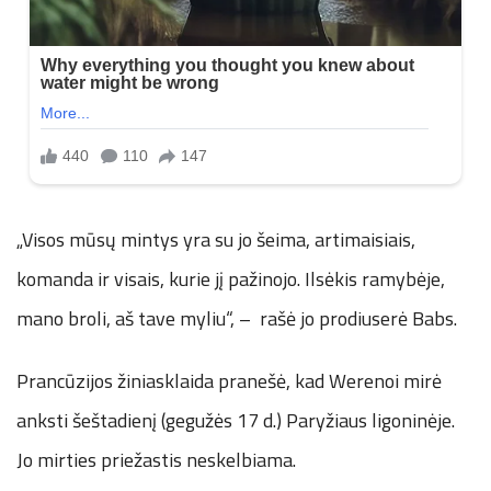
„Visos mūsų mintys yra su jo šeima, artimaisiais,
komanda ir visais, kurie jį pažinojo. Ilsėkis ramybėje,
mano broli, aš tave myliu“, – rašė jo prodiuserė Babs.
Prancūzijos žiniasklaida pranešė, kad Werenoi mirė
anksti šeštadienį (gegužės 17 d.) Paryžiaus ligoninėje.
Jo mirties priežastis neskelbiama.