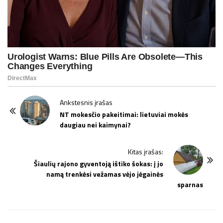
P
Ankstesnis įrašas
o
NT mokesčio pakeitimai: lietuviai mokės
daugiau nei kaimynai?
s
t
Kitas įrašas:
N
Šiaulių rajono gyventoją ištiko šokas: į jo
a
namą trenkėsi vežamas vėjo jėgainės
v
sparnas
i
g
a