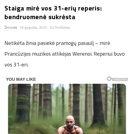
Staiga mirė vos 31-erių reperis:
n
bendruomenė sukrėsta
.
Žmonės
19 gegužės, 2025
62 Peržiūrėjo
n
Netikėta žinia pasiekė pramogų pasaulį – mirė
e
Prancūzijos muzikos atlikėjas Werenoi. Reperiui buvo
vos 31-eri.
t