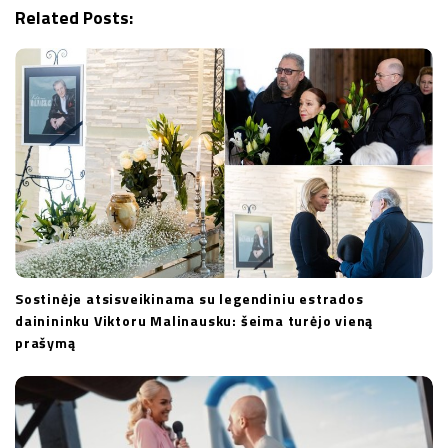
Related Posts:
t
i
o
n
Sostinėje atsisveikinama su legendiniu estrados
dainininku Viktoru Malinausku: šeima turėjo vieną
prašymą