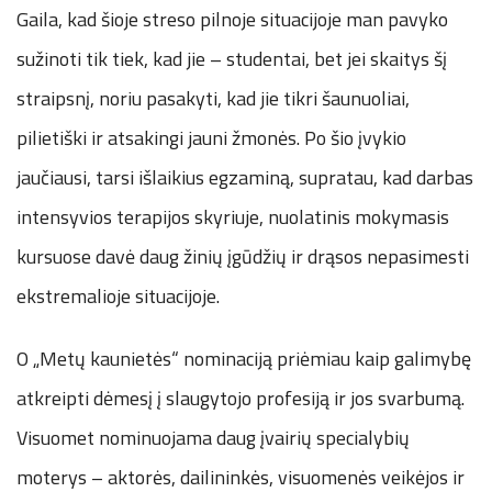
Gaila, kad šioje streso pilnoje situacijoje man pavyko
sužinoti tik tiek, kad jie – studentai, bet jei skaitys šį
straipsnį, noriu pasakyti, kad jie tikri šaunuoliai,
pilietiški ir atsakingi jauni žmonės. Po šio įvykio
jaučiausi, tarsi išlaikius egzaminą, supratau, kad darbas
intensyvios terapijos skyriuje, nuolatinis mokymasis
kursuose davė daug žinių įgūdžių ir drąsos nepasimesti
ekstremalioje situacijoje.
O „Metų kaunietės“ nominaciją priėmiau kaip galimybę
atkreipti dėmesį į slaugytojo profesiją ir jos svarbumą.
Visuomet nominuojama daug įvairių specialybių
moterys – aktorės, dailininkės, visuomenės veikėjos ir