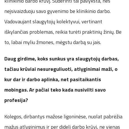
klinikinio darbo krūvį. Suderinti tai pavyksta, nes
neįsivaizduoju savo gyvenimo be klinikinio darbo.
Vadovaujant slaugytojų kolektyvui, vertinant
iškylančias problemas, reikia turėti praktinių žinių. Be
to, labai myliu žmones, mėgstu darbą su jais.
Daug girdime, koks sunkus yra slaugytojų darbas,
tačiau krūviai nesureguliuoti, atlyginimai maži, o
kur dar ir darbo aplinka, net pasitaikantis
mobingas. Ar pačiai teko kada nusivilti savo
profesija?
Kolegos, dirbantys mažose ligoninėse, nuolat pabrėžia
mažus atlyginimus ir per didelį darbo krūvį, ne vienas