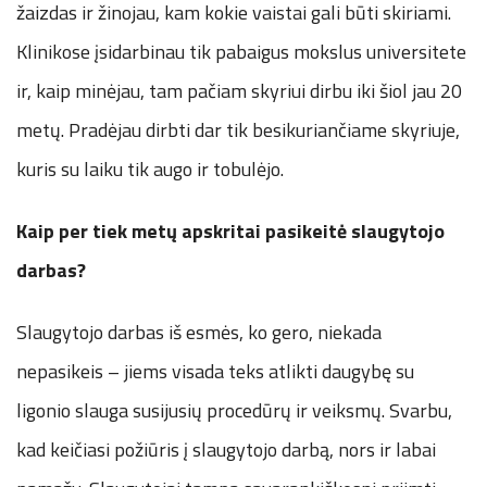
žaizdas ir žinojau, kam kokie vaistai gali būti skiriami.
Klinikose įsidarbinau tik pabaigus mokslus universitete
ir, kaip minėjau, tam pačiam skyriui dirbu iki šiol jau 20
metų. Pradėjau dirbti dar tik besikuriančiame skyriuje,
kuris su laiku tik augo ir tobulėjo.
Kaip per tiek metų apskritai pasikeitė slaugytojo
darbas?
Slaugytojo darbas iš esmės, ko gero, niekada
nepasikeis – jiems visada teks atlikti daugybę su
ligonio slauga susijusių procedūrų ir veiksmų. Svarbu,
kad keičiasi požiūris į slaugytojo darbą, nors ir labai