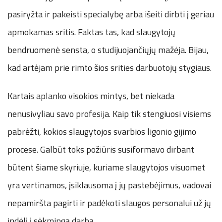
pasiryžta ir pakeisti specialybę arba išeiti dirbti į geriau
apmokamas sritis. Faktas tas, kad slaugytojų
bendruomenė sensta, o studijuojančiųjų mažėja. Bijau,
kad artėjam prie rimto šios srities darbuotojų stygiaus.
Kartais aplanko visokios mintys, bet niekada
nenusivyliau savo profesija. Kaip tik stengiuosi visiems
pabrėžti, kokios slaugytojos svarbios ligonio gijimo
procese. Galbūt toks požiūris susiformavo dirbant
būtent šiame skyriuje, kuriame slaugytojos visuomet
yra vertinamos, įsiklausoma į jų pastebėjimus, vadovai
nepamiršta pagirti ir padėkoti slaugos personalui už jų
indėlį į sėkmingą darbą.