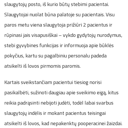
slaugytojų posto, iš kurio būtų stebimi pacientai.
Slaugytojai nuolat būna palatoje su pacientais. Visu
paros metu viena slaugytoja prižiūri 2 pacientus ir
rūpinasi jais visapusiškai – vykdo gydytojų nurodymus,
stebi gyvybines funkcijas ir informuoja apie būklės
pokyčius, kartu su pagalbiniu personalu padeda
atsikelti iš lovos pirmomis paromis.
Kartais sveikstančiam pacientui tiesiog norisi
pasikalbėti, sužinoti daugiau apie sveikimo eigą, kitus
reikia padrąsinti nebijoti judėti, todėl labai svarbus
slaugytojų indėlis ir mokant pacientus teisingai
atsikelti iš lovos, kad nepakenktų pooperacinei žaizdai.