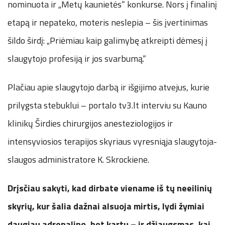
nominuota ir „Metų kaunietės“ konkurse. Nors į finalinį
etapą ir nepateko, moteris neslepia – šis įvertinimas
šildo širdį: „Priėmiau kaip galimybę atkreipti dėmesį į
slaugytojo profesiją ir jos svarbumą.“
Plačiau apie slaugytojo darbą ir išgijimo atvejus, kurie
prilygsta stebuklui – portalo tv3.lt interviu su Kauno
klinikų Širdies chirurgijos anesteziologijos ir
intensyviosios terapijos skyriaus vyresniąja slaugytoja-
slaugos administratore K. Skrockiene.
Drįsčiau sakyti, kad dirbate viename iš tų neeilinių
skyrių, kur šalia dažnai alsuoja mirtis, lydi žymiai
daugiau adrenalino, bet kartu – ir džiaugsmas, kai