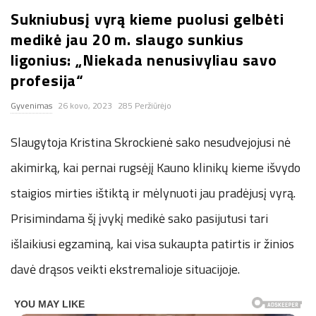
Sukniubusį vyrą kieme puolusi gelbėti
n
medikė jau 20 m. slaugo sunkius
.
ligonius: „Niekada nenusivyliau savo
profesija“
n
Gyvenimas
26 kovo, 2023
285 Peržiūrėjo
e
Slaugytoja Kristina Skrockienė sako nesudvejojusi nė
t
akimirką, kai pernai rugsėjį Kauno klinikų kieme išvydo
staigios mirties ištiktą ir mėlynuoti jau pradėjusį vyrą.
Prisimindama šį įvykį medikė sako pasijutusi tari
išlaikiusi egzaminą, kai visa sukaupta patirtis ir žinios
davė drąsos veikti ekstremalioje situacijoje.