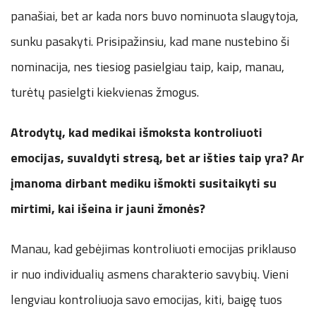
panašiai, bet ar kada nors buvo nominuota slaugytoja,
sunku pasakyti. Prisipažinsiu, kad mane nustebino ši
nominacija, nes tiesiog pasielgiau taip, kaip, manau,
turėtų pasielgti kiekvienas žmogus.
Atrodytų, kad medikai išmoksta kontroliuoti
emocijas, suvaldyti stresą, bet ar išties taip yra? Ar
įmanoma dirbant mediku išmokti susitaikyti su
mirtimi, kai išeina ir jauni žmonės?
Manau, kad gebėjimas kontroliuoti emocijas priklauso
ir nuo individualių asmens charakterio savybių. Vieni
lengviau kontroliuoja savo emocijas, kiti, baigę tuos