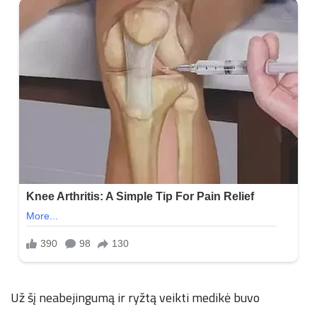
Už šį neabejingumą ir ryžtą veikti medikė buvo