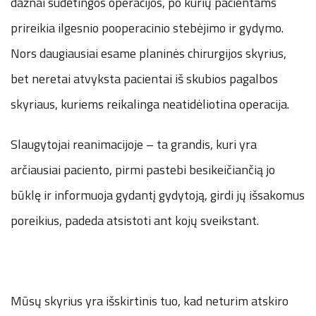
dažnai sudėtingos operacijos, po kurių pacientams
prireikia ilgesnio pooperacinio stebėjimo ir gydymo.
Nors daugiausiai esame planinės chirurgijos skyrius,
bet neretai atvyksta pacientai iš skubios pagalbos
skyriaus, kuriems reikalinga neatidėliotina operacija.
Slaugytojai reanimacijoje – ta grandis, kuri yra
arčiausiai paciento, pirmi pastebi besikeičiančią jo
būklę ir informuoja gydantį gydytoją, girdi jų išsakomus
poreikius, padeda atsistoti ant kojų sveikstant.
Mūsų skyrius yra išskirtinis tuo, kad neturim atskiro