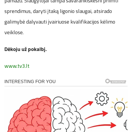
pamažu. Slaugytojai tampa savarankiškesni priimti
sprendimus, daryti įtaką ligonio slaugai, atsirado
galimybė dalyvauti įvairiuose kvalifikacijos kėlimo
veiklose.
Dėkoju už pokalbį.
www.tv3.lt