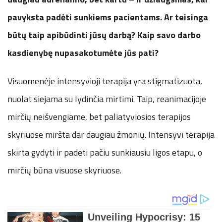
pavyksta padėti sunkiems pacientams. Ar teisinga
būtų taip apibūdinti jūsų darbą? Kaip savo darbo
kasdienybę nupasakotumėte jūs pati?
Visuomenėje intensyvioji terapija yra stigmatizuota,
nuolat siejama su lydinčia mirtimi. Taip, reanimacijoje
mirčių neišvengiame, bet paliatyviosios terapijos
skyriuose miršta dar daugiau žmonių. Intensyvi terapija
skirta gydyti ir padėti pačiu sunkiausiu ligos etapu, o
mirčių būna visuose skyriuose.