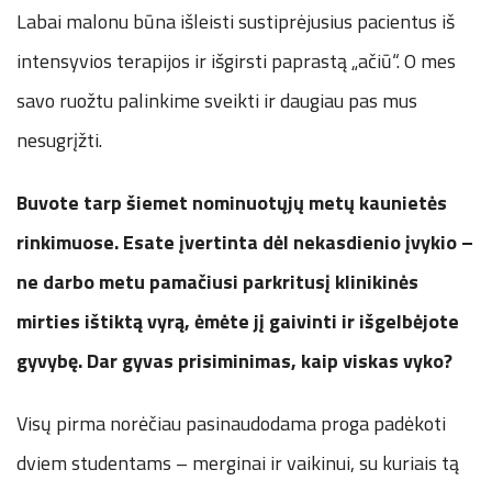
Labai malonu būna išleisti sustiprėjusius pacientus iš
intensyvios terapijos ir išgirsti paprastą „ačiū“. O mes
savo ruožtu palinkime sveikti ir daugiau pas mus
nesugrįžti.
Buvote tarp šiemet nominuotųjų metų kaunietės
rinkimuose. Esate
įvertinta dėl nekasdienio įvykio –
ne darbo metu pamačiusi parkritusį klinikinės
mirties ištiktą vyrą, ėmėte jį gaivinti ir išgelbėjote
gyvybę. Dar gyvas prisiminimas, kaip viskas vyko?
Visų pirma norėčiau pasinaudodama proga padėkoti
dviem studentams – merginai ir vaikinui, su kuriais tą