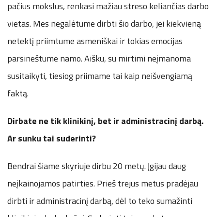
pačius mokslus, renkasi mažiau streso keliančias darbo
vietas. Mes negalėtume dirbti šio darbo, jei kiekvieną
netektį priimtume asmeniškai ir tokias emocijas
parsineštume namo. Aišku, su mirtimi neįmanoma
susitaikyti, tiesiog priimame tai kaip neišvengiamą
faktą.
Dirbate ne tik klinikinį, bet ir administracinį darbą.
Ar sunku tai suderinti?
Bendrai šiame skyriuje dirbu 20 metų. Įgijau daug
neįkainojamos patirties. Prieš trejus metus pradėjau
dirbti ir administracinį darbą, dėl to teko sumažinti