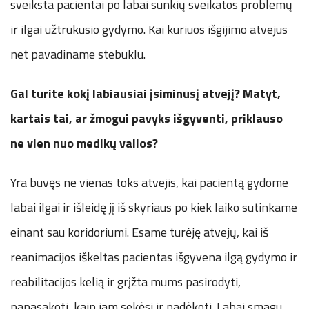
sveiksta pacientai po labai sunkių sveikatos problemų
ir ilgai užtrukusio gydymo. Kai kuriuos išgijimo atvejus
net pavadiname stebuklu.
Gal turite kokį labiausiai įsiminusį atvejį? Matyt,
kartais tai, ar žmogui pavyks išgyventi, priklauso
ne vien nuo medikų valios?
Yra buvęs ne vienas toks atvejis, kai pacientą gydome
labai ilgai ir išleidę jį iš skyriaus po kiek laiko sutinkame
einant sau koridoriumi. Esame turėję atvejų, kai iš
reanimacijos iškeltas pacientas išgyvena ilgą gydymo ir
reabilitacijos kelią ir grįžta mums pasirodyti,
papasakoti, kaip jam sekėsi ir padėkoti. Labai smagu