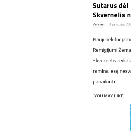
Sutarus dėl
Skvernelis n
Verslas
8 gegužės, 20
Nauji nekilnojamo
Remigijumi Žemai
Skvernelis reikal
ramina, esą nesva
panaikinti.