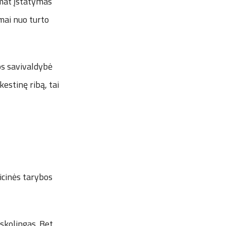
mat įstatymas
omai nuo turto
os savivaldybė
estinę ribą, tai
icinės tarybos
skolingas. Bet