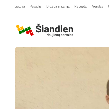
Lietuva
Pasaulis
Didžioji Britanija
Receptai
Verslas
S
i
a
n
d
i
e