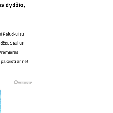
s dydžio,
i Paluckui su
žio, Saulius
 Premjeras
pakeisti ar net