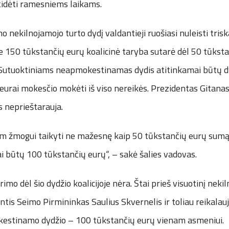
atidėti ramesniems laikams.
ekilnojamojo turto dydį valdantieji ruošiasi nuleisti tris
je 150 tūkstančių eurų koalicinė taryba sutarė dėl 50 tūks
. Sutuoktiniams neapmokestinamas dydis atitinkamai būtų dv
 eurai mokesčio mokėti iš viso nereikės. Prezidentas Gitan
 neprieštarauja.
m žmogui taikyti ne mažesnę kaip 50 tūkstančių eurų sumą. 
i būtų 100 tūkstančių eurų“, – sakė šalies vadovas.
arimo dėl šio dydžio koalicijoje nėra. Štai prieš visuotinį nek
tis Seimo Pirmininkas Saulius Skvernelis ir toliau reikalau
estinamo dydžio – 100 tūkstančių eurų vienam asmeniui.