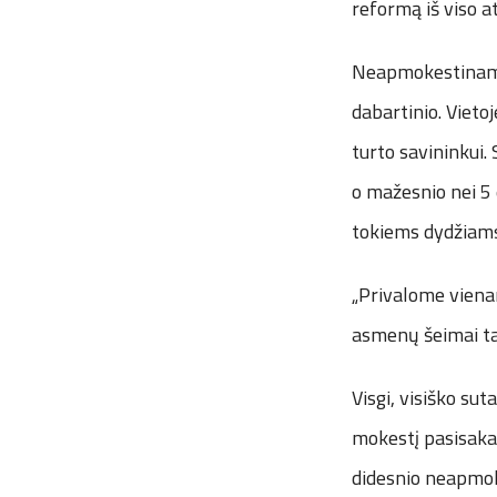
reformą iš viso 
Neapmokestinamo n
dabartinio. Vieto
turto savininkui
o mažesnio nei 5
tokiems dydžiams
„Privalome viena
asmenų šeimai ta
Visgi, visiško sut
mokestį pasisakan
didesnio neapmok