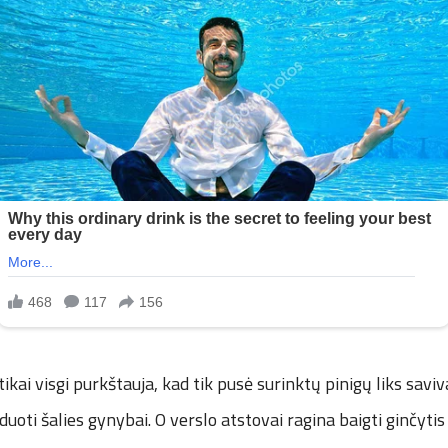
tikai visgi purkštauja, kad tik pusė surinktų pinigų liks sav
duoti šalies gynybai. O verslo atstovai ragina baigti ginčytis