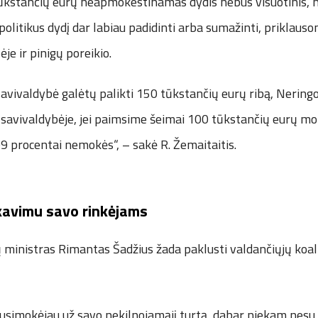
tūkstančių eurų neapmokestinamas dydis nebus visuotinis, 
 politikus dydį dar labiau padidinti arba sumažinti, priklaus
ėje ir pinigų poreikio.
savivaldybė galėtų palikti 150 tūkstančių eurų ribą, Nering
 savivaldybėje, jei paimsime šeimai 100 tūkstančių eurų mok
99 procentai nemokės“, – sakė R. Žemaitaitis.
kavimu savo rinkėjams
 ministras Rimantas Šadžius žada paklusti valdančiųjų koal
usimokėjau už savo nekilnojamąjį turtą, dabar niekam nesu 