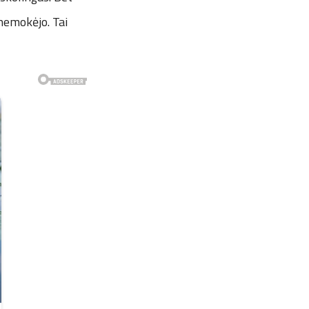
 nemokėjo. Tai
.