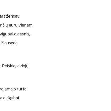
kart žemiau
tančių eurų vienam
igubai didesnis,
as Nausėda
Reiškia, dviejų
ilnojamojo turto
ja dvigubai