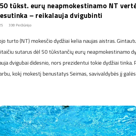
 50 tūkst. eurų neapmokestinamo NT vertė
esutinka – reikalauja dvigubinti
25
338 Peržiūrėjo
jo turto (NT) mokesčio dydžiai kelia naujas aistras. Gintautu
taičiu sutarus dėl 50 tūkstančių eurų neapmokestinamo dyd
auja dvigubai didesnio, nors prezidentui tokie dydžiai tinka.
rbu, kokį mokestį benustatys Seimas, savivaldybės jį galės 