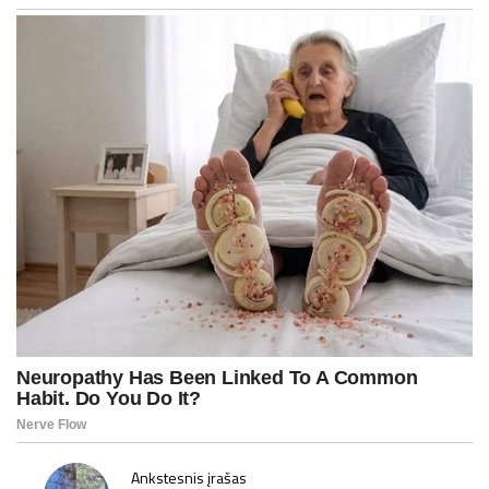
P
Ankstesnis įrašas