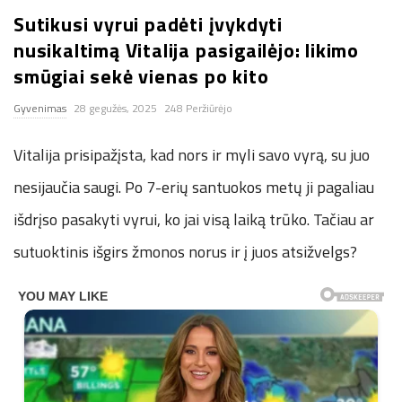
Sutikusi vyrui padėti įvykdyti
n
nusikaltimą Vitalija pasigailėjo: likimo
.
smūgiai sekė vienas po kito
Gyvenimas
28 gegužės, 2025
248 Peržiūrėjo
n
Vitalija prisipažįsta, kad nors ir myli savo vyrą, su juo
e
nesijaučia saugi. Po 7-erių santuokos metų ji pagaliau
t
išdrįso pasakyti vyrui, ko jai visą laiką trūko. Tačiau ar
sutuoktinis išgirs žmonos norus ir į juos atsižvelgs?