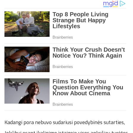
Kadangi pora nebuvo sudariusi povedybinės sutarties,
Jokūbui esant įkalinimo įstaigoje visos anksčiau turėtos