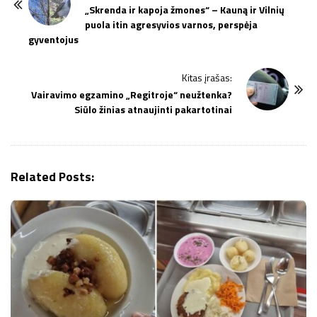
o
„Skrenda ir kapoja žmones“ – Kauną ir Vilnių
puola itin agresyvios varnos, perspėja
s
gyventojus
t
N
Kitas įrašas:
a
Vairavimo egzamino „Regitroje“ neužtenka?
v
Siūlo žinias atnaujinti pakartotinai
i
g
a
Related Posts:
t
i
o
n