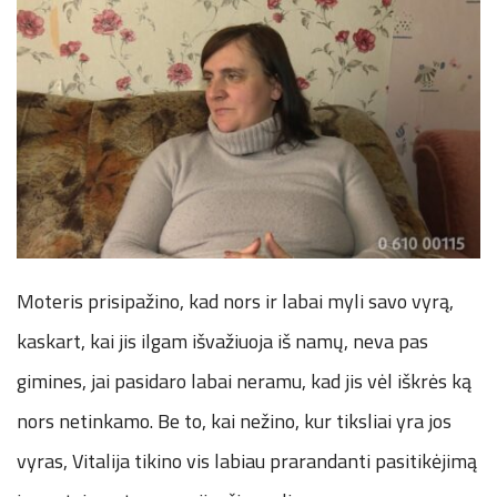
Moteris prisipažino, kad nors ir labai myli savo vyrą,
kaskart, kai jis ilgam išvažiuoja iš namų, neva pas
gimines, jai pasidaro labai neramu, kad jis vėl iškrės ką
nors netinkamo. Be to, kai nežino, kur tiksliai yra jos
vyras, Vitalija tikino vis labiau prarandanti pasitikėjimą