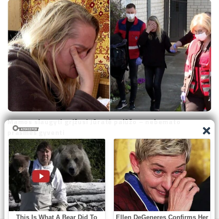
Mamos slaugyti grįžusi Jūratė palūžo – nebemato
prasmės gyventi