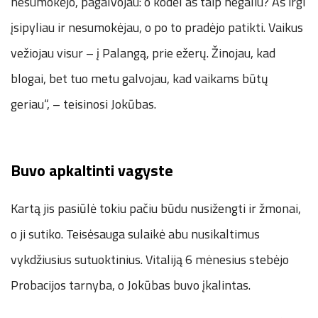
nesumokėjo, pagalvojau: o kodėl aš taip negaliu? Aš irgi
įsipyliau ir nesumokėjau, o po to pradėjo patikti. Vaikus
vežiojau visur – į Palangą, prie ežerų. Žinojau, kad
blogai, bet tuo metu galvojau, kad vaikams būtų
geriau“, – teisinosi Jokūbas.
Buvo apkaltinti vagyste
Kartą jis pasiūlė tokiu pačiu būdu nusižengti ir žmonai,
o ji sutiko. Teisėsauga sulaikė abu nusikaltimus
vykdžiusius sutuoktinius. Vitaliją 6 mėnesius stebėjo
Probacijos tarnyba, o Jokūbas buvo įkalintas.