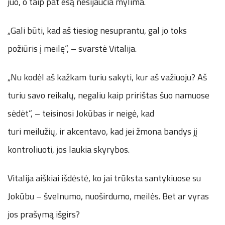
juo, o taip pat esą nesijaučia mylima.
„Gali būti, kad aš tiesiog nesuprantu, gal jo toks
požiūris į meilę“, – svarstė Vitalija.
„Nu kodėl aš kažkam turiu sakyti, kur aš važiuoju? Aš
turiu savo reikalų, negaliu kaip pririštas šuo namuose
sėdėt“, – teisinosi Jokūbas ir neigė, kad
turi meilužių, ir akcentavo, kad jei žmona bandys jį
kontroliuoti, jos laukia skyrybos.
Vitalija aiškiai išdėstė, ko jai trūksta santykiuose su
Jokūbu – švelnumo, nuoširdumo, meilės. Bet ar vyras
jos prašymą išgirs?