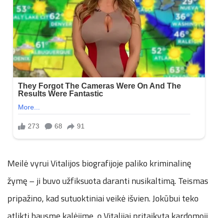
Meilė vyrui Vitalijos biografijoje paliko kriminalinę
žymę – ji buvo užfiksuota daranti nusikaltimą. Teismas
pripažino, kad sutuoktiniai veikė išvien. Jokūbui teko
atlikti bausmę kalėjime, o Vitalijai pritaikyta kardomoji