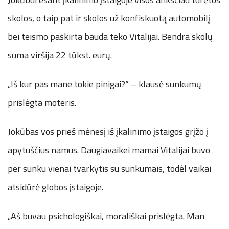
skolos, o taip pat ir skolos už konfiskuotą automobilį
bei teismo paskirta bauda teko Vitalijai. Bendra skolų
suma viršija 22 tūkst. eurų.
„Iš kur pas mane tokie pinigai?“ – klausė sunkumų
prislėgta moteris.
Jokūbas vos prieš mėnesį iš įkalinimo įstaigos grįžo į
apytuščius namus. Daugiavaikei mamai Vitalijai buvo
per sunku vienai tvarkytis su sunkumais, todėl vaikai
atsidūrė globos įstaigoje.
„Aš buvau psichologiškai, morališkai prislėgta. Man