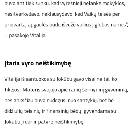
buvo ant tiek sunku, kad vyresnieji nelankė mokyklos,
nesitvarkydavo, neklausydavo, kad Vaikų teisės per
prievartą, apgaulės būdu išvežė vaikus į globos namus“,
– pasakojo Vitalija.
Įtaria vyro neištikimybę
Vitalija iš santuokos su Jokūbu gavo visai ne tai, ko
tikėjosi. Moteris svajojo apie ramų šeimyninį gyvenimą,
nes anksčiau buvo nudegusi nuo santykių, bet be
didžiulių teisinių ir finansinių bėdų, gyvendama su
Jokūbu ji dar ir patyrė neištikimybę.