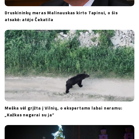
Druskininkų meras Malinauskas kirto Tapinui, o šis
atsakė: atėjo Čekatila
Meška vėl grįžta į Vilnių, o ekspertams labai neramu:
„Kažkas negerai su ja“