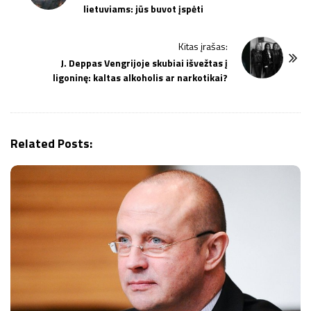
lietuviams: jūs buvot įspėti
s
t
Kitas įrašas:
N
J. Deppas Vengrijoje skubiai išvežtas į
a
ligoninę: kaltas alkoholis ar narkotikai?
v
i
g
Related Posts:
a
t
i
o
n