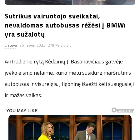
n
Sutrikus vairuotojo sveikatai,
.
nevaldomas autobusas rėžėsi į BMW:
yra sužalotų
n
Lietuva
26 liepos, 2023
279 Peržiūrėjo
e
Antradienio rytą Kėdainių J. Basanavičiaus gatvėje
t
įvyko eismo nelaimė, kurio metu susidūrė maršrutinis
autobusas ir visureigis. Į ligoninę išvežti keli suaugusieji
ir mažas vaikas.