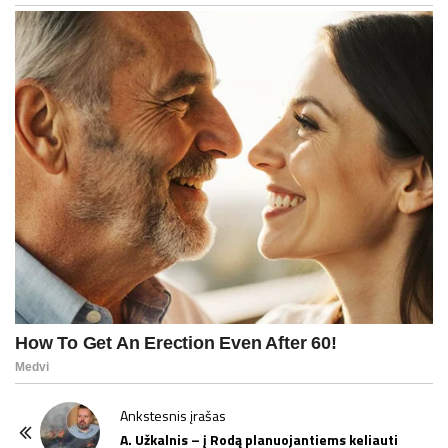
P
Ankstesnis įrašas
o
A. Užkalnis – į Rodą planuojantiems keliauti