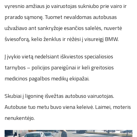
vyresnio amžiaus jo vairuotojas sukniubo prie vairo ir
prarado sąmonę. Tuomet nevaldomas autobusas
užvažiavo ant sankryžoje esančios salelės, nuvertė
šviesoforą, kelio ženklus ir rėžėsi į visureigį BMW.
Į įvykio vietą nedelsiant iškviestos specialiosios
tarnybos – policijos pareigūnai ir keli greitosios
medicinos pagalbos medikų ekipažai.
Skubiai į ligoninę išvežtas autobuso vairuotojas.
Autobuse tuo metu buvo viena keleivė. Laimei, moteris
nenukentėjo.